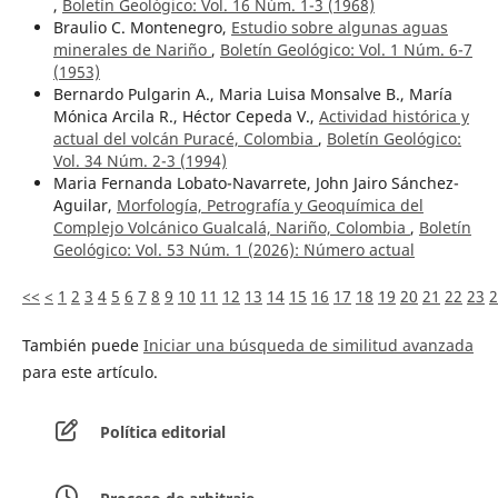
,
Boletín Geológico: Vol. 16 Núm. 1-3 (1968)
Braulio C. Montenegro,
Estudio sobre algunas aguas
minerales de Nariño
,
Boletín Geológico: Vol. 1 Núm. 6-7
(1953)
Bernardo Pulgarin A., Maria Luisa Monsalve B., María
Mónica Arcila R., Héctor Cepeda V.,
Actividad histórica y
actual del volcán Puracé, Colombia
,
Boletín Geológico:
Vol. 34 Núm. 2-3 (1994)
Maria Fernanda Lobato-Navarrete, John Jairo Sánchez-
Aguilar,
Morfología, Petrografía y Geoquímica del
Complejo Volcánico Gualcalá, Nariño, Colombia
,
Boletín
Geológico: Vol. 53 Núm. 1 (2026): ¨Número actual
<<
<
1
2
3
4
5
6
7
8
9
10
11
12
13
14
15
16
17
18
19
20
21
22
23
2
También puede
Iniciar una búsqueda de similitud avanzada
para este artículo.
Política editorial