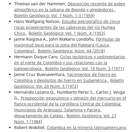
Thomas van der Hammen,
Deposición reciente de polen
atmosférico en la sabana de Bogotá y alrededores
,
Boletín Geológico: Vol. 7 Núm. 1-3 (1959)
Hans Wolfgong Nelson,
Estudio petrográfico de cinco
rocas provenientes de las cabeceras del río Humea
Chico
,
Boletín Geológico: Vol. 1 Núm. 4 (1953)
Jaime Raigosa A., John Makario Londoño,
Fórmulas de
magnitud local para la zona del Paletará (Cauca,
Colombia)
,
Boletín Geológico: Núm. 44 (2018)
Hermann Duque Caro,
Ciclos tectónicos y sedimentarios
en el norte de Colombia y sus relaciones con la
paleoecología
,
Boletín Geológico: Vol. 19 Núm. 3 (1971)
Jaime Cruz Buenaventura,
Yacimientos de hierro en
Colombia y depósitos de hierro en Sudamérica
,
Boletín
Geológico: Vol. 20 Núm. 3 (1972)
Hernando Lozano Q., Humberto Perez S., Carlos J. Vesga
G.,
Prospección geoquímica y génesis del mercurio en el
flanco occidental de la cordillera Central de Colombia:
municipios de Aránzazu, Salamina y Pacora,
departamento de Caldas
,
Boletín Geológico: Vol. 27
Núm. 1 (1984)
Robert Wokittel,
Colombia en la minería latinoamericana