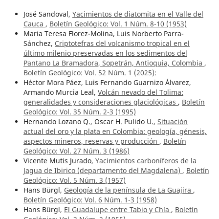
José Sandoval,
Yacimientos de diatomita en el Valle del
Cauca
,
Boletín Geológico: Vol. 1 Núm. 8-10 (1953)
Maria Teresa Florez-Molina, Luis Norberto Parra-
Sánchez,
Criptotefras del volcanismo tropical en el
último milenio preservadas en los sedimentos del
Pantano La Bramadora, Sopetrán, Antioquia, Colombia
,
Boletín Geológico: Vol. 52 Núm. 1 (2025):
Héctor Mora Páez, Luis Fernando Guarnizo Álvarez,
Armando Murcia Leal,
Volcán nevado del Tolima:
generalidades y consideraciones glaciológicas
,
Boletín
Geológico: Vol. 35 Núm. 2-3 (1995)
Hernando Lozano Q., Oscar H. Pulido U.,
Situación
actual del oro y la plata en Colombia: geología, génesis,
aspectos mineros, reservas y producción
,
Boletín
Geológico: Vol. 27 Núm. 3 (1986)
Vicente Mutis Jurado,
Yacimientos carboníferos de la
Jagua de Ibirico (departamento del Magdalena)
,
Boletín
Geológico: Vol. 5 Núm. 3 (1957)
Hans Bürgl,
Geología de la península de La Guajira
,
Boletín Geológico: Vol. 6 Núm. 1-3 (1958)
Hans Bürgl,
El Guadalupe entre Tabio y Chía
,
Boletín