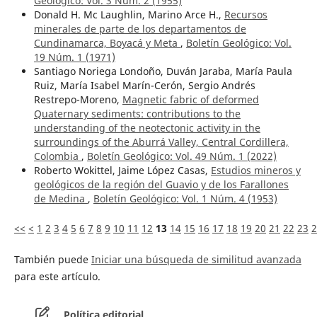
Geológico: Vol. 3 Núm. 2 (1955)
Donald H. Mc Laughlin, Marino Arce H.,
Recursos
minerales de parte de los departamentos de
Cundinamarca, Boyacá y Meta
,
Boletín Geológico: Vol.
19 Núm. 1 (1971)
Santiago Noriega Londoño, Duván Jaraba, María Paula
Ruiz, María Isabel Marín-Cerón, Sergio Andrés
Restrepo-Moreno,
Magnetic fabric of deformed
Quaternary sediments: contributions to the
understanding of the neotectonic activity in the
surroundings of the Aburrá Valley, Central Cordillera,
Colombia
,
Boletín Geológico: Vol. 49 Núm. 1 (2022)
Roberto Wokittel, Jaime López Casas,
Estudios mineros y
geológicos de la región del Guavio y de los Farallones
de Medina
,
Boletín Geológico: Vol. 1 Núm. 4 (1953)
<<
<
1
2
3
4
5
6
7
8
9
10
11
12
13
14
15
16
17
18
19
20
21
22
23
2
También puede
Iniciar una búsqueda de similitud avanzada
para este artículo.
Política editorial