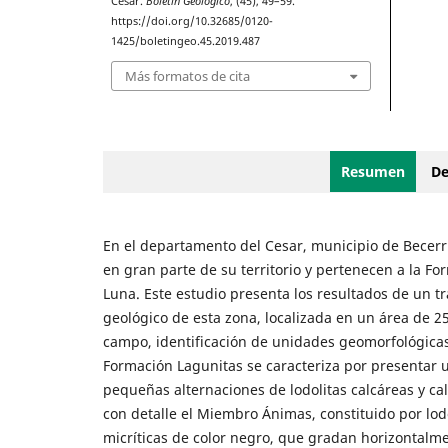
Cesar.
Boletín Geológico
, (45), 49–59.
https://doi.org/10.32685/0120-
1425/boletingeo.45.2019.487
Más formatos de cita
Resumen
De
En el departamento del Cesar, municipio de Becerri
en gran parte de su territorio y pertenecen a la F
Luna. Este estudio presenta los resultados de un tr
geológico de esta zona, localizada en un área de 2
campo, identificación de unidades geomorfológicas 
Formación Lagunitas se caracteriza por presentar un
pequeñas alternaciones de lodolitas calcáreas y ca
con detalle el Miembro Ánimas, constituido por lod
micríticas de color negro, que gradan horizontalm