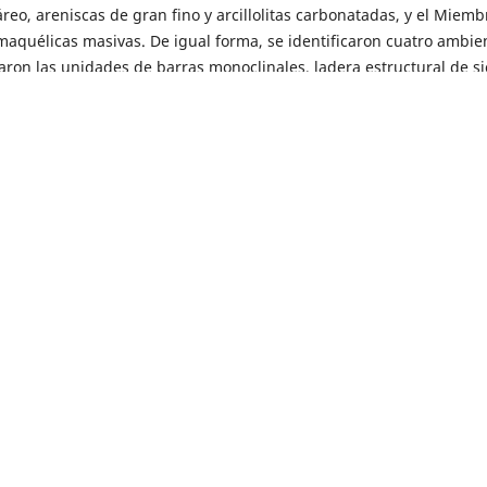
eo, areniscas de gran fino y arcillolitas carbonatadas, y el Miemb
maquélicas masivas. De igual forma, se identificaron cuatro ambie
caron las unidades de barras monoclinales, ladera estructural de si
homoclinal; denudacional, en el que se identificaron unidades com
ulaciones denudacionales; cárstico, con unidades de valle cárstico
inundación.
d de los sedimentos terciarios de la zona de Araracuara (Amazona
ndira Molina,
Interpretation of Palaeozoic geoforms with the use of
n Plains, Colombia
,
Boletín Geológico: Vol. 49 Núm. 1 (2022)
 palynomorphs from the Silurian of the Quetame Massif, Cordille
Geológico: Vol. 34 Núm. 2-3 (1994)
 sobre las cuencas carboníferas de Boyacá y Cundinamarca (Guadu
-3 (1965)
 la visión estereoscópica
,
Boletín Geológico: Vol. 10 Núm. 1-3 (1962
men,
Sobre la geología de la parte sur de la Macarena
,
Boletín