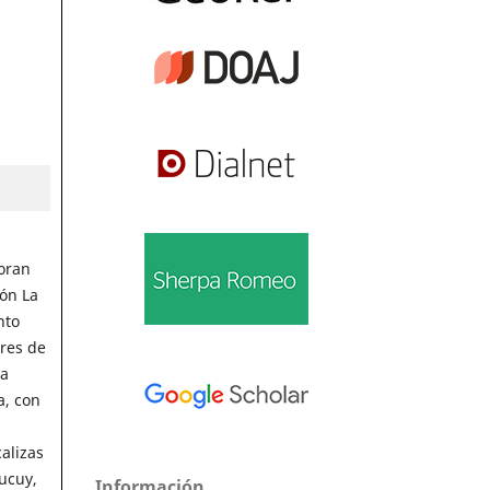
oran
ión La
nto
ores de
la
a, con
alizas
ucuy,
Información