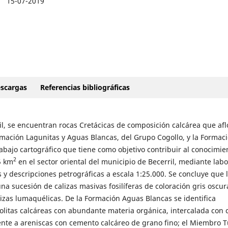
15-07-2019
scargas
Referencias bibliográficas
l, se encuentran rocas Cretácicas de composición calcárea que afl
ormación Lagunitas y Aguas Blancas, del Grupo Cogollo, y la Formac
abajo cartográfico que tiene como objetivo contribuir al conocimie
2
5 km
en el sector oriental del municipio de Becerril, mediante lab
y descripciones petrográficas a escala 1:25.000. Se concluye que 
a sucesión de calizas masivas fosilíferas de coloración gris oscur
lizas lumaquélicas. De la Formación Aguas Blancas se identifica
olitas calcáreas con abundante materia orgánica, intercalada con c
ente a areniscas con cemento calcáreo de grano fino; el Miembro T