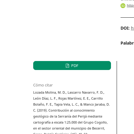
http
DOI:
h
Palabr
PDF
Cómo citar
Lozada Molina, M. D., Lascarro Navarro, F. D.,
León Díaz, L. F., Rojas Martínez, E. E., Carrillo
Bolaño, F. E., Tapia Vela, L. C., & Manco Jaraba, D.
C. (2019). Contribución al conocimiento
geológico de la Serranía del Perijá mediante
cartografía a escala 1:25.000 del Grupo Cogollo,
en el sector oriental del municipio de Becerril,