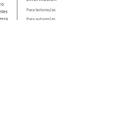
ro
Para lectores/as
ntes
erra
Para autores/as
o
Para bibliotecarios/as
 y
Tutoriales
Intrucciones para autores
Cómo enviar un artículo
s)
,
Cómo cargar una versión corregida
Cómo diligenciar metadatos en OJS
Instrucciones para revisores
ra
Cómo hacer una revisión
as,
Instrucciones para editores
Cómo enviar un artículo a revisión
)
Cómo enviar correcciones a los