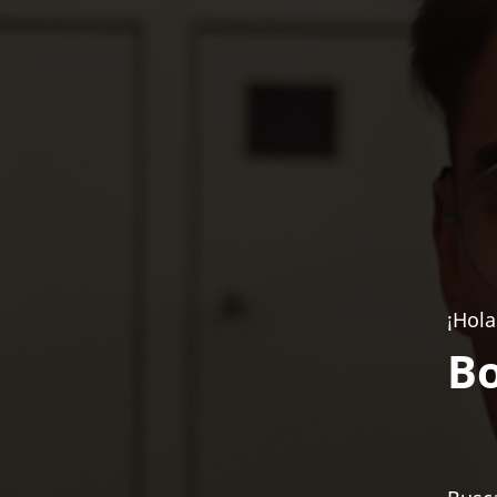
¡Hola
Bo