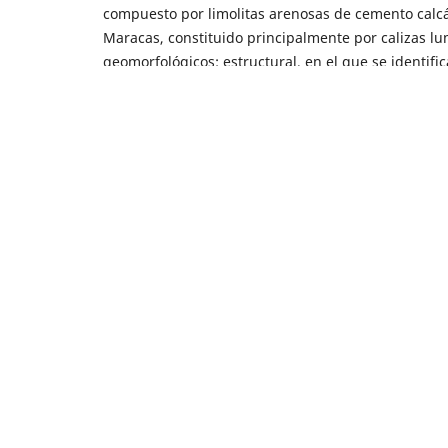
compuesto por limolitas arenosas de cemento calcár
Maracas, constituido principalmente por calizas lu
geomorfológicos: estructural, en el que se identifi
homoclinal y ladera de contrapendiente de sierra 
escarpe de erosión, lomeríos poco bisectados y ond
ladera cárstica; y fluvial, con la unidad llanura de 
Artículos similares
Carina Hoorn,
Nota preliminar sobre la eda
Boletín Geológico: Vol. 29 Núm. 2 (1988)
Laura Carolina Esquivel, Fanny Villamizar, I
seismic attributes in a region of the Easter
Klaus F. Prossl, Joachim R. Grosser,
Some new
Oriental, Colombia, South America
,
Boletín 
Elkin Molina Echavarría,
Informe preliminar
Tocaima)
,
Boletín Geológico: Vol. 13 Núm. 1
Henry Cornelius Raasveldt,
Investigación de
Fernando Paba Silva, Thomas van der Ham