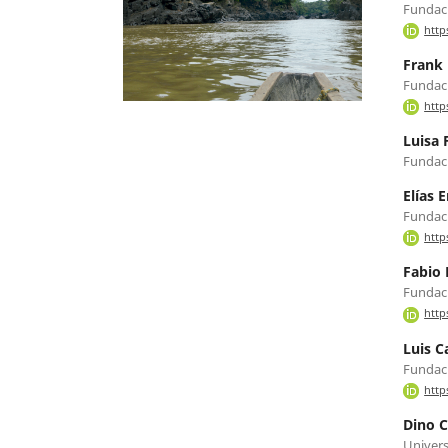
Fundaci
http
Frank 
Fundaci
http
Luisa 
Fundaci
Elías 
Fundaci
http
Fabio 
Fundaci
http
Luis C
Fundaci
http
Dino 
Univers