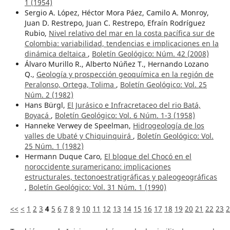
1 (1954)
Sergio A. López, Héctor Mora Páez, Camilo A. Monroy,
Juan D. Restrepo, Juan C. Restrepo, Efraín Rodríguez
Rubio,
Nivel relativo del mar en la costa pacífica sur de
Colombia: variabilidad, tendencias e implicaciones en la
dinámica deltaica
,
Boletín Geológico: Núm. 42 (2008)
Álvaro Murillo R., Alberto Núñez T., Hernando Lozano
Q.,
Geología y prospección geoquímica en la región de
Peralonso, Ortega, Tolima
,
Boletín Geológico: Vol. 25
Núm. 2 (1982)
Hans Bürgl,
El Jurásico e Infracretaceo del rio Batá,
Boyacá
,
Boletín Geológico: Vol. 6 Núm. 1-3 (1958)
Hanneke Verwey de Speelman,
Hidrogeología de los
valles de Ubaté y Chiquinquirá
,
Boletín Geológico: Vol.
25 Núm. 1 (1982)
Hermann Duque Caro,
El bloque del Chocó en el
noroccidente suramericano: implicaciones
estructurales, tectonoestratigráficas y paleogeográficas
,
Boletín Geológico: Vol. 31 Núm. 1 (1990)
<<
<
1
2
3
4
5
6
7
8
9
10
11
12
13
14
15
16
17
18
19
20
21
22
23
2