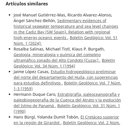
Artículos similares
José Manuel Gutiérrez-Mas, Ricardo Alvarez-Alonso,
Ángel Sánchez-Bellón,
Sedimentary evidences of
historical seawater temperature and sea level changes
in the Cadiz Bay (SW Spain). Relation with regional
high-energy oceanic events
,
Boletín Geológico: Vol. 51
Núm. 1 (2024):
Rosalba Salinas, Michael Tistl, Klaus P. Burgath,
Geología, mineralogía y química del complejo
ultramáfico zonado del Alto Condoto (Cuzac)
,
Boletín
Geológico: Vol. 34 Núm. 1 (1994)
Jaime López Casas,
Estudio hidrogeológico preliminar
del norte del departamento del Huila, con sugerencias
para estudios definitivos
,
Boletín Geológico: Vol. 7 Núm.
1-3 (1959)
Hermann Duque Caro,
Estratigrafía, paleoceanografía y
paleobiogeografía de la Cuenca del Atrato y la evolución
del Istmo de Panamá
,
Boletín Geológico: Vol. 31 Núm. 1
(1990)
Hans Bürgl, Yolanda Dumit Tobón,
El Cretáceo superior
en la región de Girardot
,
Boletín Geológico: Vol. 2 Núm.