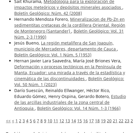
Sait Khurama,
Metodología para la exploración de
impactos meteóricos y depósitos minerales asociados
,
Boletín Geológico: Núm. 42 (2008)
Hernando Mendoza Forero,
Mineralizacion de Pb-Zn en
sedimentitas cretaceas de la cordillera Oriental. Región
de Montenegro (Santander)
,
Boletín Geológico: Vol. 31
Núm. 2-3 (1990)
Jesús Bueno,
La región metalífera de San Joaquín,
municipio de Mercaderes, departamento de Cauca
,
Boletín Geológico: Vol. 1 Núm. 5 (1953)
Hernan Javier Lara Saavedra, María José Briones Vera,
Deformación y procesos tectónicos en la Península de
Manta, Ecuador: una mirada a través de la estadística y
cinemática de las discontinuidades
,
Boletín Geológico:
Vol. 50 Núm. 1 (2023)
Darío Suescún, Reinaldo Ellwanger, Héctor Rico,
Eduardo Gómez, Henry Ospina, Gerardo Botero,
Estudio
de las arcillas industriales de la zona central de
Antioquia
,
Boletín Geológico: Vol. 14 Núm. 1-3 (1966)
<<
<
1
2
3
4
5
6
7
8
9
10
11
12
13
14
15
16
17
18
19
20
21
22
23
2