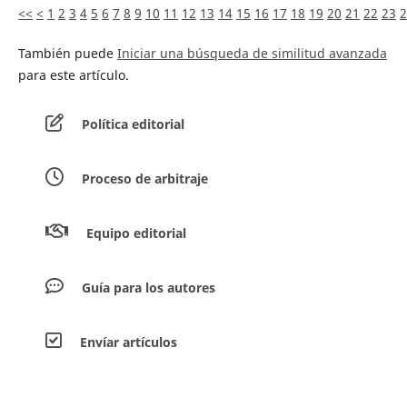
<<
<
1
2
3
4
5
6
7
8
9
10
11
12
13
14
15
16
17
18
19
20
21
22
23
2
También puede
Iniciar una búsqueda de similitud avanzada
para este artículo.
Política editorial
Proceso de arbitraje
Equipo editorial
Guía para los autores
Envíar artículos