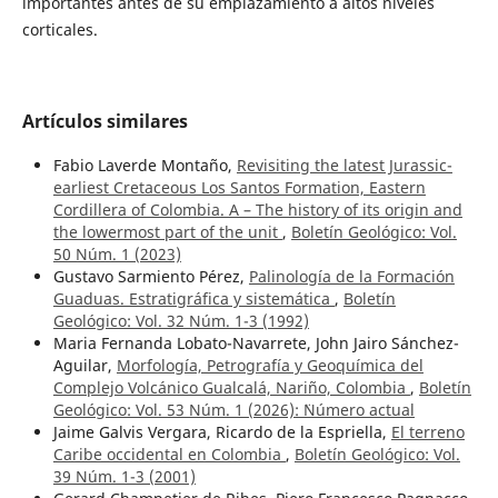
importantes antes de su emplazamiento a altos niveles
corticales.
Artículos similares
Fabio Laverde Montaño,
Revisiting the latest Jurassic-
earliest Cretaceous Los Santos Formation, Eastern
Cordillera of Colombia. A – The history of its origin and
the lowermost part of the unit
,
Boletín Geológico: Vol.
50 Núm. 1 (2023)
Gustavo Sarmiento Pérez,
Palinología de la Formación
Guaduas. Estratigráfica y sistemática
,
Boletín
Geológico: Vol. 32 Núm. 1-3 (1992)
Maria Fernanda Lobato-Navarrete, John Jairo Sánchez-
Aguilar,
Morfología, Petrografía y Geoquímica del
Complejo Volcánico Gualcalá, Nariño, Colombia
,
Boletín
Geológico: Vol. 53 Núm. 1 (2026): ¨Número actual
Jaime Galvis Vergara, Ricardo de la Espriella,
El terreno
Caribe occidental en Colombia
,
Boletín Geológico: Vol.
39 Núm. 1-3 (2001)