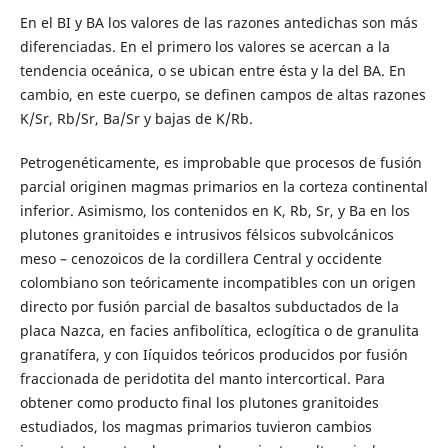
En el BI y BA los valores de las razones antedichas son más
diferenciadas. En el primero los valores se acercan a la
tendencia oceánica, o se ubican entre ésta y la del BA. En
cambio, en este cuerpo, se definen campos de altas razones
K/Sr, Rb/Sr, Ba/Sr y bajas de K/Rb.
Petrogenéticamente, es improbable que procesos de fusión
parcial originen magmas primarios en la corteza continental
inferior. Asimismo, los contenidos en K, Rb, Sr, y Ba en los
plutones granitoides e intrusivos félsicos subvolcánicos
meso – cenozoicos de la cordillera Central y occidente
colombiano son teóricamente incompatibles con un origen
directo por fusión parcial de basaltos subductados de la
placa Nazca, en facies anfibolítica, eclogítica o de granulita
granatífera, y con Iíquidos teóricos producidos por fusión
fraccionada de peridotita del manto intercortical. Para
obtener como producto final los plutones granitoides
estudiados, los magmas primarios tuvieron cambios