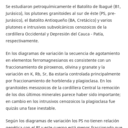
Se estudiaron petroquímicamente el Batolito de lbagué (B1,
Jurásico), los plutones granitoides al sur de éste (PS, pre-
Jurásico), el Batolito Antioqueño (BA, Cretácico) y varios
plutones e intrusivos subvolcánicos cenozoicos de la
cordillera Occidental y Depresión del Cauca - Patía,
respectivamente.
En los diagramas de variación la secuencia de agotamiento
en elementos ferromagnesianos es consistente con un
fraccionamiento de piroxenos, olivina y granate y la
variación en K, Rb, Sr, Ba estaría controlada principalmente
por fraccionamiento de horblenda y plagioclasa. En los
granitoides mesozoicos de la cordillera Central la remoción
de los dos últimos minerales parece haber sido importante;
en cambio en los intrusivos cenozoicos la plagioclasa fue
quizás una fase inestable.
Según los diagramas de variación los PS no tienen relación
genética con el BI y este cuerpo está menos fraccionado que