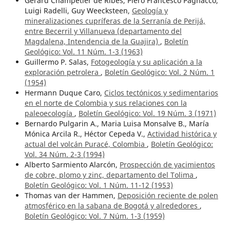
Gerard Champetier de Ribes, Piero Francesco Pagnacco,
Luigi Radelli, Guy Weecksteen,
Geología y
mineralizaciones cupríferas de la Serranía de Perijá,
entre Becerril y Villanueva (departamento del
Magdalena, Intendencia de la Guajira)
,
Boletín
Geológico: Vol. 11 Núm. 1-3 (1963)
Guillermo P. Salas,
Fotogeología y su aplicación a la
exploración petrolera
,
Boletín Geológico: Vol. 2 Núm. 1
(1954)
Hermann Duque Caro,
Ciclos tectónicos y sedimentarios
en el norte de Colombia y sus relaciones con la
paleoecología
,
Boletín Geológico: Vol. 19 Núm. 3 (1971)
Bernardo Pulgarin A., Maria Luisa Monsalve B., María
Mónica Arcila R., Héctor Cepeda V.,
Actividad histórica y
actual del volcán Puracé, Colombia
,
Boletín Geológico:
Vol. 34 Núm. 2-3 (1994)
Alberto Sarmiento Alarcón,
Prospección de yacimientos
de cobre, plomo y zinc, departamento del Tolima
,
Boletín Geológico: Vol. 1 Núm. 11-12 (1953)
Thomas van der Hammen,
Deposición reciente de polen
atmosférico en la sabana de Bogotá y alrededores
,
Boletín Geológico: Vol. 7 Núm. 1-3 (1959)