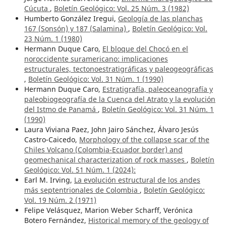
Cúcuta
,
Boletín Geológico: Vol. 25 Núm. 3 (1982)
Humberto González Iregui,
Geología de las planchas
167 (Sonsón) y 187 (Salamina)
,
Boletín Geológico: Vol.
23 Núm. 1 (1980)
Hermann Duque Caro,
El bloque del Chocó en el
noroccidente suramericano: implicaciones
estructurales, tectonoestratigráficas y paleogeográficas
,
Boletín Geológico: Vol. 31 Núm. 1 (1990)
Hermann Duque Caro,
Estratigrafía, paleoceanografía y
paleobiogeografía de la Cuenca del Atrato y la evolución
del Istmo de Panamá
,
Boletín Geológico: Vol. 31 Núm. 1
(1990)
Laura Viviana Paez, John Jairo Sánchez, Álvaro Jesús
Castro-Caicedo,
Morphology of the collapse scar of the
Chiles Volcano (Colombia-Ecuador border) and
geomechanical characterization of rock masses
,
Boletín
Geológico: Vol. 51 Núm. 1 (2024):
Earl M. Irving,
La evolución estructural de los andes
más septentrionales de Colombia
,
Boletín Geológico:
Vol. 19 Núm. 2 (1971)
Felipe Velásquez, Marion Weber Scharff, Verónica
Botero Fernández,
Historical memory of the geology of