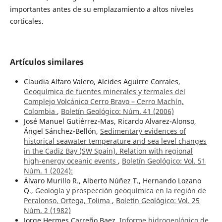
importantes antes de su emplazamiento a altos niveles
corticales.
Artículos similares
Claudia Alfaro Valero, Alcides Aguirre Corrales,
Geoquímica de fuentes minerales y termales del
Complejo Volcánico Cerro Bravo – Cerro Machín,
Colombia
,
Boletín Geológico: Núm. 41 (2006)
José Manuel Gutiérrez-Mas, Ricardo Alvarez-Alonso,
Ángel Sánchez-Bellón,
Sedimentary evidences of
historical seawater temperature and sea level changes
in the Cadiz Bay (SW Spain). Relation with regional
high-energy oceanic events
,
Boletín Geológico: Vol. 51
Núm. 1 (2024):
Álvaro Murillo R., Alberto Núñez T., Hernando Lozano
Q.,
Geología y prospección geoquímica en la región de
Peralonso, Ortega, Tolima
,
Boletín Geológico: Vol. 25
Núm. 2 (1982)
Jorge Hermes Carreño Baez,
Informe hidrogeológico de