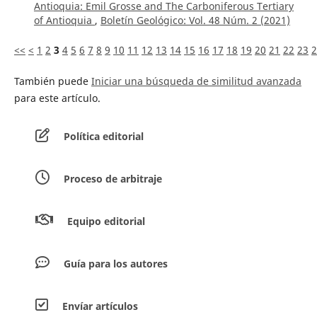
Antioquia: Emil Grosse and The Carboniferous Tertiary
of Antioquia
,
Boletín Geológico: Vol. 48 Núm. 2 (2021)
<<
<
1
2
3
4
5
6
7
8
9
10
11
12
13
14
15
16
17
18
19
20
21
22
23
2
También puede
Iniciar una búsqueda de similitud avanzada
para este artículo.
Política editorial
Proceso de arbitraje
Equipo editorial
Guía para los autores
Envíar artículos