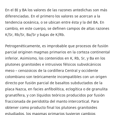
En el BI y BA los valores de las razones antedichas son más
diferenciadas. En el primero los valores se acercan a la
tendencia oceánica, o se ubican entre ésta y la del BA. En
cambio, en este cuerpo, se definen campos de altas razones
K/Sr, Rb/Sr, Ba/Sr y bajas de K/Rb.
Petrogenéticamente, es improbable que procesos de fusión
parcial originen magmas primarios en la corteza continental
inferior. Asimismo, los contenidos en K, Rb, Sr, y Ba en los
plutones granitoides e intrusivos félsicos subvolcánicos
meso – cenozoicos de la cordillera Central y occidente
colombiano son teóricamente incompatibles con un origen
directo por fusión parcial de basaltos subductados de la
placa Nazca, en facies anfibolítica, eclogítica o de granulita
granatífera, y con Iíquidos teóricos producidos por fusión
fraccionada de peridotita del manto intercortical. Para
obtener como producto final los plutones granitoides
estudiados, los magmas primarios tuvieron cambios