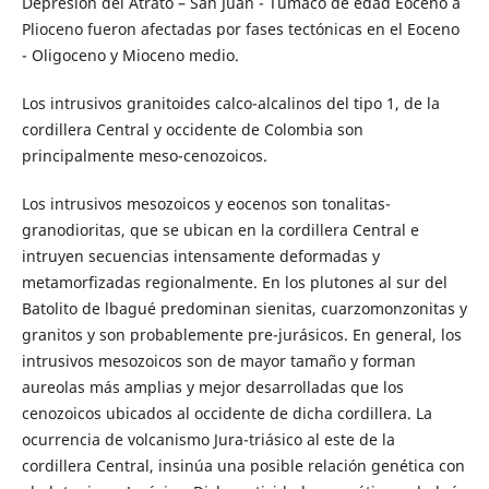
Depresión del Atrato – San Juan - Tumaco de edad Eoceno a
Plioceno fueron afectadas por fases tectónicas en el Eoceno
- Oligoceno y Mioceno medio.
Los intrusivos granitoides calco-alcalinos del tipo 1, de la
cordillera Central y occidente de Colombia son
principalmente meso-cenozoicos.
Los intrusivos mesozoicos y eocenos son tonalitas-
granodioritas, que se ubican en la cordillera Central e
intruyen secuencias intensamente deformadas y
metamorfizadas regionalmente. En los plutones al sur del
Batolito de lbagué predominan sienitas, cuarzomonzonitas y
granitos y son probablemente pre-jurásicos. En general, los
intrusivos mesozoicos son de mayor tamaño y forman
aureolas más amplias y mejor desarrolladas que los
cenozoicos ubicados al occidente de dicha cordillera. La
ocurrencia de volcanismo Jura-triásico al este de la
cordillera Central, insinúa una posible relación genética con