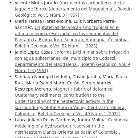
Vicente Mutis Jurado,
Yacimientos carboníferos de la
Jagua de Ibirico (departamento del Magdalena)
,
Boletín
Geológico: Vol. 5 Núm. 3 (1957)
Maria Teresa Florez-Molina, Luis Norberto Parra-
Sánchez,
Criptotefras del volcanismo tropical en el
último milenio preservadas en los sedimentos del
Pantano La Bramadora, Sopetrán, Antioquia, Colombia
,
Boletín Geológico: Vol. 52 Núm. 1 (2025):
Jaime López Casas,
Informe preliminar sobre irrigación
con agua subterranea, del municipio de Codazzi,
departamento del Magdalena
,
Boletín Geológico: Vol. 9
Núm. 1-3 (1961)
Santiago Noriega Londoño, Duván Jaraba, María Paula
Ruiz, María Isabel Marín-Cerón, Sergio Andrés
Restrepo-Moreno,
Magnetic fabric of deformed
Quaternary sediments: contributions to the
understanding of the neotectonic activity in the
surroundings of the Aburrá Valley, Central Cordillera,
Colombia
,
Boletín Geológico: Vol. 49 Núm. 1 (2022)
Laura Juliana Rojas Cárdenas, Indira Molina,
Geological
modeling of a hydrocarbon reservoir in the
northeastern Llanos Orientales basin of Colombia
,