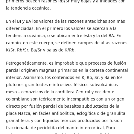
primeros poseen razones Rb/Sr muy bajas y afinidades con
la tendencia oceánica.
En el BI y BA los valores de las razones antedichas son más
diferenciadas. En el primero los valores se acercan a la
tendencia oceánica, o se ubican entre ésta y la del BA. En
cambio, en este cuerpo, se definen campos de altas razones
K/Sr, Rb/Sr, Ba/Sr y bajas de K/Rb.
Petrogenéticamente, es improbable que procesos de fusión
parcial originen magmas primarios en la corteza continental
inferior. Asimismo, los contenidos en K, Rb, Sr, y Ba en los
plutones granitoides e intrusivos félsicos subvolcánicos
meso – cenozoicos de la cordillera Central y occidente
colombiano son teóricamente incompatibles con un origen
directo por fusión parcial de basaltos subductados de la
placa Nazca, en facies anfibolítica, eclogítica o de granulita
granatífera, y con Iíquidos teóricos producidos por fusión
fraccionada de peridotita del manto intercortical. Para