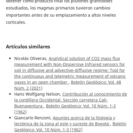
obtener como producto final los plutones granitoides
estudiados, los magmas primarios tuvieron cambios
importantes antes de su emplazamiento a altos niveles
corticales.
Artículos similares
Nicolás Oliveras,
Analytical solution of CO2 mass flux
measurement with Non-Dispersive Infrared sensors for
soil in diffusive and advective-diffusive regime: Tool for
the continuous and telemetric measurement of volcanic
gases in an open chamber
,
Boletín Geológico: Vol. 48
Núm. 2 (2021)
Hans Wolfgang Nelson,
Contribución al conocimiento de
la cordillera Occidental. Sección carretera Cali-
Buenaventura
,
Boletín Geológico: Vol. 10 Núm. 1-3
(1962)
Giancarlo Renzoni,
Apuntes acerca de la litología y
tectónica de la zona al este y sureste de Bogotá
,
Boletín
Geológico: Vol. 10 Núm. 1-3 (1962)