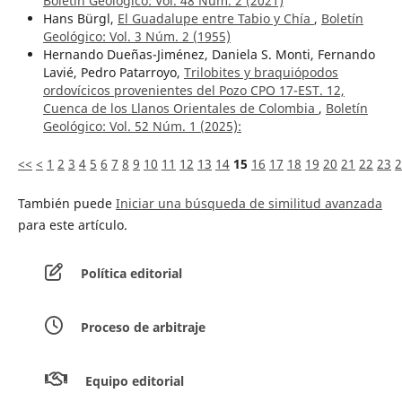
Boletín Geológico: Vol. 48 Núm. 2 (2021)
Hans Bürgl,
El Guadalupe entre Tabio y Chía
,
Boletín
Geológico: Vol. 3 Núm. 2 (1955)
Hernando Dueñas-Jiménez, Daniela S. Monti, Fernando
Lavié, Pedro Patarroyo,
Trilobites y braquiópodos
ordovícicos provenientes del Pozo CPO 17-EST. 12,
Cuenca de los Llanos Orientales de Colombia
,
Boletín
Geológico: Vol. 52 Núm. 1 (2025):
<<
<
1
2
3
4
5
6
7
8
9
10
11
12
13
14
15
16
17
18
19
20
21
22
23
2
También puede
Iniciar una búsqueda de similitud avanzada
para este artículo.
Política editorial
Proceso de arbitraje
Equipo editorial