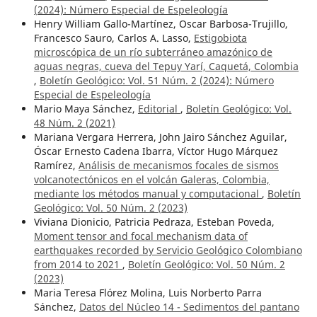
(2024): Número Especial de Espeleología
Henry William Gallo-Martínez, Oscar Barbosa-Trujillo,
Francesco Sauro, Carlos A. Lasso,
Estigobiota
microscópica de un río subterráneo amazónico de
aguas negras, cueva del Tepuy Yarí, Caquetá, Colombia
,
Boletín Geológico: Vol. 51 Núm. 2 (2024): Número
Especial de Espeleología
Mario Maya Sánchez,
Editorial
,
Boletín Geológico: Vol.
48 Núm. 2 (2021)
Mariana Vergara Herrera, John Jairo Sánchez Aguilar,
Óscar Ernesto Cadena Ibarra, Víctor Hugo Márquez
Ramírez,
Análisis de mecanismos focales de sismos
volcanotectónicos en el volcán Galeras, Colombia,
mediante los métodos manual y computacional
,
Boletín
Geológico: Vol. 50 Núm. 2 (2023)
Viviana Dionicio, Patricia Pedraza, Esteban Poveda,
Moment tensor and focal mechanism data of
earthquakes recorded by Servicio Geológico Colombiano
from 2014 to 2021
,
Boletín Geológico: Vol. 50 Núm. 2
(2023)
Maria Teresa Flórez Molina, Luis Norberto Parra
Sánchez,
Datos del Núcleo 14 - Sedimentos del pantano