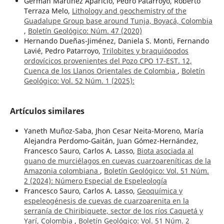
German Martínez Aparicio, Pedro Patarroyo, Roberto
Terraza Melo,
Lithology and geochemistry of the
Guadalupe Group base around Tunja, Boyacá, Colombia
,
Boletín Geológico: Núm. 47 (2020)
Hernando Dueñas-Jiménez, Daniela S. Monti, Fernando
Lavié, Pedro Patarroyo,
Trilobites y braquiópodos
ordovícicos provenientes del Pozo CPO 17-EST. 12,
Cuenca de los Llanos Orientales de Colombia
,
Boletín
Geológico: Vol. 52 Núm. 1 (2025):
Artículos similares
Yaneth Muñoz-Saba, Jhon Cesar Neita-Moreno, María
Alejandra Perdomo-Gaitán, Juan Gómez-Hernández,
Francesco Sauro, Carlos A. Lasso,
Biota asociada al
guano de murciélagos en cuevas cuarzoareníticas de la
Amazonia colombiana
,
Boletín Geológico: Vol. 51 Núm.
2 (2024): Número Especial de Espeleología
Francesco Sauro, Carlos A. Lasso,
Geoquímica y
espeleogénesis de cuevas de cuarzoarenita en la
serranía de Chiribiquete, sector de los ríos Caquetá y
Yarí, Colombia
,
Boletín Geológico: Vol. 51 Núm. 2