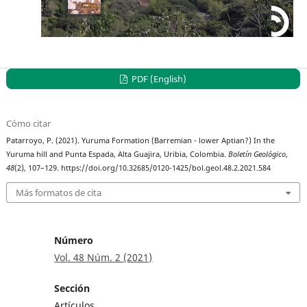
PDF (English)
Cómo citar
Patarroyo, P. (2021). Yuruma Formation (Barremian - lower Aptian?) In the
Yuruma hill and Punta Espada, Alta Guajira, Uribia, Colombia.
Boletín Geológico
,
48
(2), 107–129. https://doi.org/10.32685/0120-1425/bol.geol.48.2.2021.584
Más formatos de cita
Número
Vol. 48 Núm. 2 (2021)
Sección
Artículos