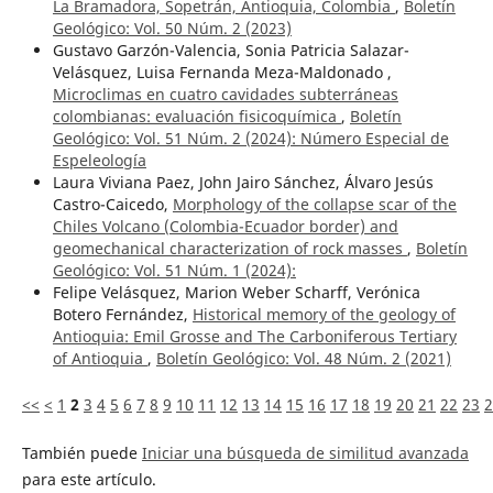
La Bramadora, Sopetrán, Antioquia, Colombia
,
Boletín
Geológico: Vol. 50 Núm. 2 (2023)
Gustavo Garzón-Valencia, Sonia Patricia Salazar-
Velásquez, Luisa Fernanda Meza-Maldonado ,
Microclimas en cuatro cavidades subterráneas
colombianas: evaluación fisicoquímica
,
Boletín
Geológico: Vol. 51 Núm. 2 (2024): Número Especial de
Espeleología
Laura Viviana Paez, John Jairo Sánchez, Álvaro Jesús
Castro-Caicedo,
Morphology of the collapse scar of the
Chiles Volcano (Colombia-Ecuador border) and
geomechanical characterization of rock masses
,
Boletín
Geológico: Vol. 51 Núm. 1 (2024):
Felipe Velásquez, Marion Weber Scharff, Verónica
Botero Fernández,
Historical memory of the geology of
Antioquia: Emil Grosse and The Carboniferous Tertiary
of Antioquia
,
Boletín Geológico: Vol. 48 Núm. 2 (2021)
<<
<
1
2
3
4
5
6
7
8
9
10
11
12
13
14
15
16
17
18
19
20
21
22
23
2
También puede
Iniciar una búsqueda de similitud avanzada
para este artículo.