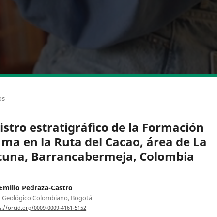
os
istro estratigráfico de la Formación
ama en la Ruta del Cacao, área de La
tuna, Barrancabermeja, Colombia
Emilio Pedraza-Castro
o Geológico Colombiano, Bogotá
s://orcid.org/0009-0009-4161-5152