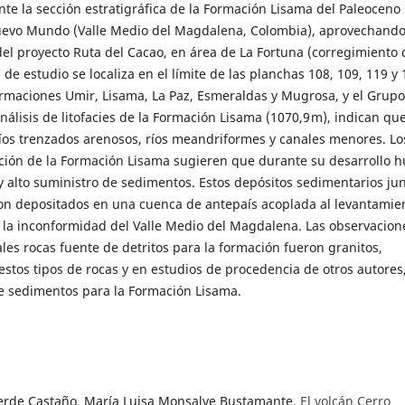
ente la sección estratigráfica de la Formación Lisama del Paleoceno
 Nuevo Mundo (Valle Medio del Magdalena, Colombia), aprovechando
del proyecto Ruta del Cacao, en área de La Fortuna (corregimiento 
e estudio se localiza en el límite de las planchas 108, 109, 119 y 
Formaciones Umir, Lisama, La Paz, Esmeraldas y Mugrosa, y el Grupo
nálisis de litofacies de la Formación Lisama (1070,9 m), indican qu
 ríos trenzados arenosos, ríos meandriformes y canales menores. Lo
ción de la Formación Lisama sugieren que durante su desarrollo 
 alto suministro de sedimentos. Estos depósitos sedimentarios ju
eron depositados en una cuenca de antepaís acoplada al levantamie
jo la inconformidad del Valle Medio del Magdalena. Las observacion
les rocas fuente de detritos para la formación fueron granitos,
 estos tipos de rocas y en estudios de procedencia de otros autores,
de sedimentos para la Formación Lisama.
verde Castaño, María Luisa Monsalve Bustamante,
El volcán Cerro