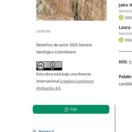
Jairo
Servici
http
Laura
Licencia
Servici
http
Derechos de autor 2025 Servicio
Geológico Colombiano
DOI:
h
Esta obra está bajo una licencia
Palabr
internacional
Creative Commons
cordil
Atribución 4.0
.
PDF
Anexo 1