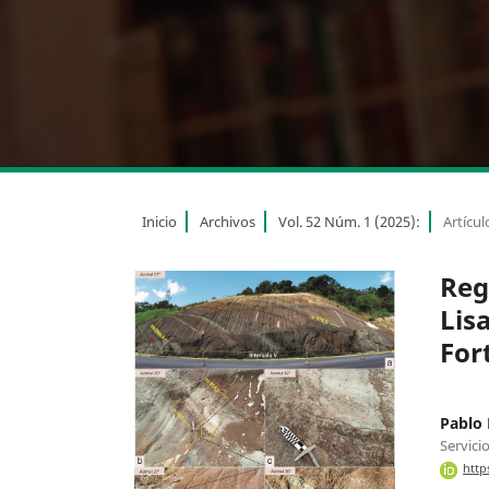
Inicio
Archivos
Vol. 52 Núm. 1 (2025):
Artícul
Reg
Lis
For
Pablo 
Servici
http