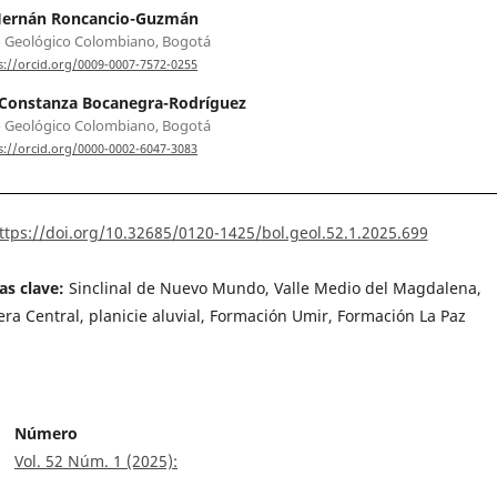
 Hernán Roncancio-Guzmán
o Geológico Colombiano, Bogotá
s://orcid.org/0009-0007-7572-0255
 Constanza Bocanegra-Rodríguez
o Geológico Colombiano, Bogotá
s://orcid.org/0000-0002-6047-3083
ttps://doi.org/10.32685/0120-1425/bol.geol.52.1.2025.699
as clave:
Sinclinal de Nuevo Mundo, Valle Medio del Magdalena,
lera Central, planicie aluvial, Formación Umir, Formación La Paz
Número
Vol. 52 Núm. 1 (2025):