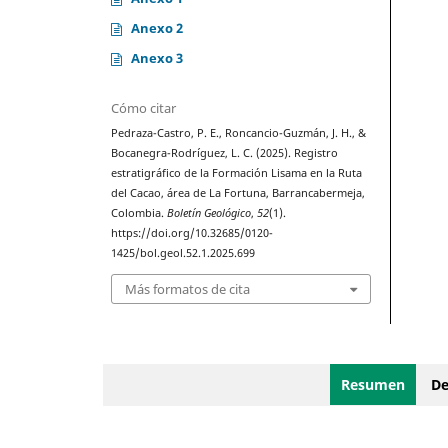
Anexo 2
Anexo 3
Cómo citar
Pedraza-Castro, P. E., Roncancio-Guzmán, J. H., &
Bocanegra-Rodríguez, L. C. (2025). Registro
estratigráfico de la Formación Lisama en la Ruta
del Cacao, área de La Fortuna, Barrancabermeja,
Colombia.
Boletín Geológico
,
52
(1).
https://doi.org/10.32685/0120-
1425/bol.geol.52.1.2025.699
Más formatos de cita
Resumen
De