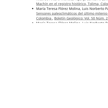
Machín en el registro histórico, Tolima, Co
María Teresa Flórez Molina, Luis Norberto P
Sensores paleoclimáticos del último mileni
Colombia
,
Boletín Geológico: Vol. 50 Núm. 2
María Teresa Flórez-Molina, Luis Norberto 
preservada en los sedimentos del Pantano 
51 Núm. 1 (2024):
Roberto Terraza Melo, Germán Martínez Apa
region of the Eastern Cordillera, Colombia
,
César Augusto Castellanos-Morales, Frank V
área kárstica de La Paz, Santander. Primer
Geológico: Vol. 51 Núm. 2 (2024): Número Es
Francesco Sauro, Carlos A. Lasso,
Geoquímica
Chiribiquete, sector de los ríos Caquetá y Y
Especial de Espeleología
Gustavo Garzón-Valencia, Sonia Patricia Sa
cuatro cavidades subterráneas colombianas:
Número Especial de Espeleología
Dwight Edward Ward, Richard Goldsmith, Ja
Bucaramanga y H-13 Pamplona, departame
Erika Sofía Torres-Trujillo, Juan Manuel Mor
Paramillo, Ábrego, Norte de Santander, Co