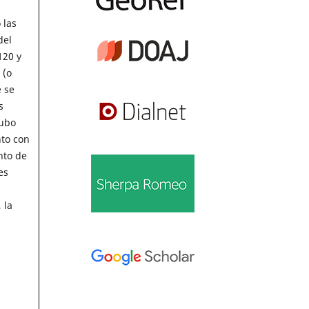
 las
del
120 y
 (o
e se
s
hubo
nto con
nto de
es
 la