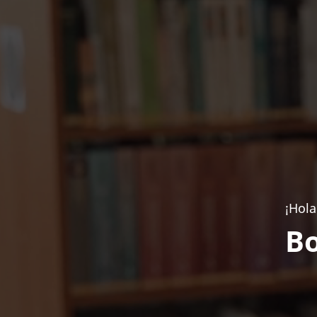
¡Hola
Bo