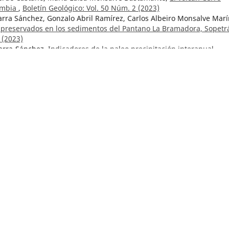
lombia
,
Boletín Geológico: Vol. 50 Núm. 2 (2023)
arra Sánchez, Gonzalo Abril Ramírez, Carlos Albeiro Monsalve Marí
o preservados en los sedimentos del Pantano La Bramadora, Sopetr
 (2023)
Parra-Sánchez,
Indicadores de la paleo precipitación interanual
La Bramadora, Sopetrán, Antioquia, Colombia
,
Boletín Geológico: Vo
ricio,
Motavita Formation, new lithostratigraphic unit in the centra
Boletín Geológico: Vol. 50 Núm. 2 (2023)
argas, Wadi Elim Sosa-González,
Un evento de extinción local en el
 registro para un ambiente subterráneo en Colombia
,
Boletín
pecial de Espeleología
 y espeleogénesis de cuevas de cuarzoarenita en la serranía de
arí, Colombia
,
Boletín Geológico: Vol. 51 Núm. 2 (2024): Número
lazar-Velásquez, Luisa Fernanda Meza-Maldonado ,
Microclimas en
 evaluación fisicoquímica
,
Boletín Geológico: Vol. 51 Núm. 2 (2024
ime Cruz B., Hemán Restrepo A.,
Geología de los cuadrángulos H-1
nto de Santander
,
Boletín Geológico: Vol. 21 Núm. 1-3 (1973)
eno-Murillo,
Caracterización geológica y espeleológica de la meset
lombia
,
Boletín Geológico: Vol. 51 Núm. 2 (2024): Número Especial 