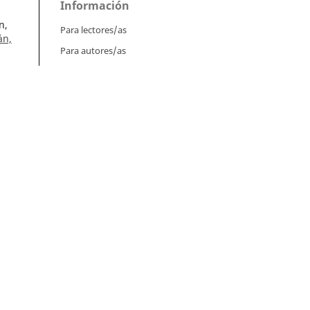
Información
n,
Para lectores/as
án,
Para autores/as
Para bibliotecarios/as
l.
l
Tutoriales
Intrucciones para autores
Cómo enviar un artículo
Cómo cargar una versión corregida
Cómo diligenciar metadatos en OJS
Instrucciones para revisores
):
Cómo hacer una revisión
2
Instrucciones para editores
a de
Cómo enviar un artículo a revisión
de
Cómo enviar correcciones a los