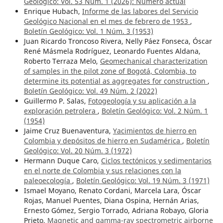
Geológico: Vol. 53 Núm. 1 (2026): ¨Número actual
Enrique Hubach,
Informe de las labores del Servicio
Geológico Nacional en el mes de febrero de 1953
,
Boletín Geológico: Vol. 1 Núm. 3 (1953)
Juan Ricardo Troncoso Rivera, Nelly Páez Fonseca, Óscar
René Másmela Rodríguez, Leonardo Fuentes Aldana,
Roberto Terraza Melo,
Geomechanical characterization
of samples in the pilot zone of Bogotá, Colombia, to
determine its potential as aggregates for construction
,
Boletín Geológico: Vol. 49 Núm. 2 (2022)
Guillermo P. Salas,
Fotogeología y su aplicación a la
exploración petrolera
,
Boletín Geológico: Vol. 2 Núm. 1
(1954)
Jaime Cruz Buenaventura,
Yacimientos de hierro en
Colombia y depósitos de hierro en Sudamérica
,
Boletín
Geológico: Vol. 20 Núm. 3 (1972)
Hermann Duque Caro,
Ciclos tectónicos y sedimentarios
en el norte de Colombia y sus relaciones con la
paleoecología
,
Boletín Geológico: Vol. 19 Núm. 3 (1971)
Ismael Moyano, Renato Cordani, Marcela Lara, Óscar
Rojas, Manuel Puentes, Diana Ospina, Hernán Arias,
Ernesto Gómez, Sergio Torrado, Adriana Robayo, Gloria
Prieto,
Magnetic and gamma-ray spectrometric airborne