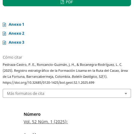
PDF
Anexo 1
Anexo 2
Anexo 3
Cómo citar
Pedraza-Castro, P. E., Roncancio-Guzmán, J. H., & Bocanegra-Rodríguez, L. C.
(2025). Registro estratigráfico de la Formación Lisama en la Ruta del Cacao, área
de La Fortuna, Barrancabermeja, Colombia.
Boletín Geológico
,
52
(1).
https://doi.org/10.32685/0120-1425/bol.geol.52.1.2025.699
Más formatos de cita
Número
Vol. 52 Núm. 1 (2025):