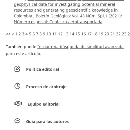
geophysical data for investigating potential mineral
resources and generating geoscientific knowledge in
Colombia
,
Boletín Geológico: Vol. 48 Núm. Spl.1 (2021):
Número especial: Geofísica aerotransportada
<<
<
1
2
3
4
5
6
7
8
9
10
11
12
13
14
15
16
17
18
19
20
21
22
23
2
También puede
Iniciar una búsqueda de similitud avanzada
para este artículo.
Política editorial
Proceso de arbitraje
Equipo editorial
Guía para los autores