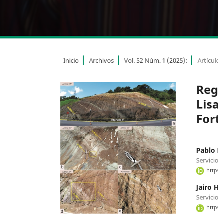
Inicio
Archivos
Vol. 52 Núm. 1 (2025):
Artícul
Reg
Lis
For
Pablo 
Servici
http
Jairo
Servici
http