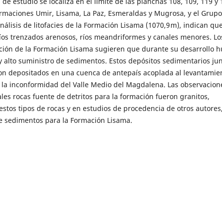
e estudio se localiza en el límite de las planchas 108, 109, 119 y 
Formaciones Umir, Lisama, La Paz, Esmeraldas y Mugrosa, y el Grupo
nálisis de litofacies de la Formación Lisama (1070,9 m), indican qu
 ríos trenzados arenosos, ríos meandriformes y canales menores. Lo
ción de la Formación Lisama sugieren que durante su desarrollo 
 alto suministro de sedimentos. Estos depósitos sedimentarios ju
eron depositados en una cuenca de antepaís acoplada al levantamie
jo la inconformidad del Valle Medio del Magdalena. Las observacion
les rocas fuente de detritos para la formación fueron granitos,
 estos tipos de rocas y en estudios de procedencia de otros autores,
de sedimentos para la Formación Lisama.
e La Guajira
,
Boletín Geológico: Vol. 1 Núm. 3 (1953)
inológica sistemática
,
Boletín Geológico: Vol. 4 Núm. 2-3 (1956)
ional de rocas ornamentales entre el municipio de Valledupar y las
amento del Cesar – Colombia
,
Boletín Geológico: Núm. 41 (2006)
dríguez, Carlos Andrés García,
Caracterización de parámetros en 