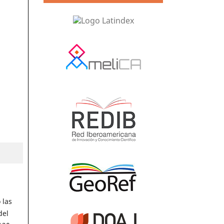
 las
del