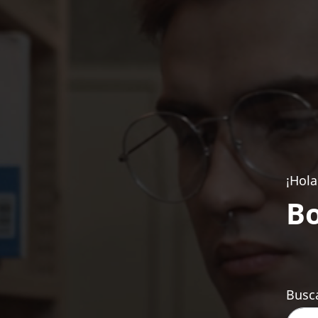
¡Hola
Bo
Busca