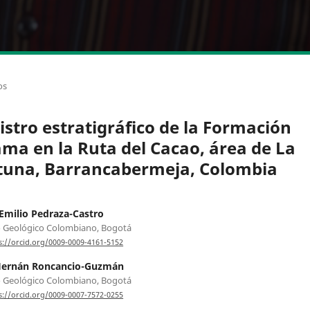
os
istro estratigráfico de la Formación
ama en la Ruta del Cacao, área de La
tuna, Barrancabermeja, Colombia
Emilio Pedraza-Castro
o Geológico Colombiano, Bogotá
s://orcid.org/0009-0009-4161-5152
 Hernán Roncancio-Guzmán
o Geológico Colombiano, Bogotá
s://orcid.org/0009-0007-7572-0255