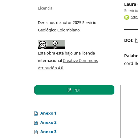
Laura
Licencia
Servici
http
Derechos de autor 2025 Servicio
Geológico Colombiano
DOI:
h
Esta obra está bajo una licencia
Palabr
internacional
Creative Commons
cordil
Atribución 4.0
.
PDF
Anexo 1
Anexo 2
Anexo 3