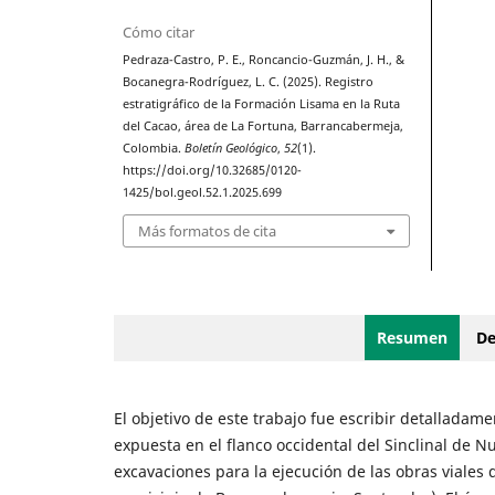
Cómo citar
Pedraza-Castro, P. E., Roncancio-Guzmán, J. H., &
Bocanegra-Rodríguez, L. C. (2025). Registro
estratigráfico de la Formación Lisama en la Ruta
del Cacao, área de La Fortuna, Barrancabermeja,
Colombia.
Boletín Geológico
,
52
(1).
https://doi.org/10.32685/0120-
1425/bol.geol.52.1.2025.699
Más formatos de cita
Resumen
De
El objetivo de este trabajo fue escribir detalladam
expuesta en el flanco occidental del Sinclinal de
excavaciones para la ejecución de las obras viales 