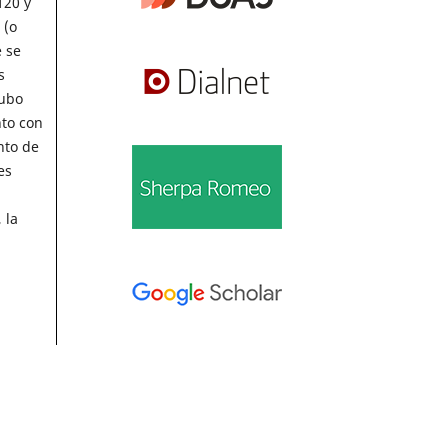
120 y
 (o
e se
s
hubo
nto con
nto de
es
 la
Información
Para lectores/as
Para autores/as
la