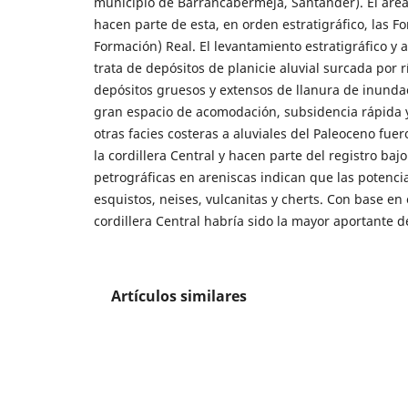
municipio de Barrancabermeja, Santander). El área d
hacen parte de esta, en orden estratigráfico, las 
Formación) Real. El levantamiento estratigráfico y a
trata de depósitos de planicie aluvial surcada por
depósitos gruesos y extensos de llanura de inunda
gran espacio de acomodación, subsidencia rápida y
otras facies costeras a aluviales del Paleoceno fu
la cordillera Central y hacen parte del registro ba
petrográficas en areniscas indican que las potencia
esquistos, neises, vulcanitas y cherts. Con base en
cordillera Central habría sido la mayor aportante 
Artículos similares
Vicente Suárez Hoyos,
Comisión Geológica d
Thomas van der Hammen,
Nomenclatura pal
Luis Enrique Bernal Vargas,
Exploración reg
inspecciones de Patillal y Badillo – depart
John Mauro Castaño Duque, Fredy Alonso Ro