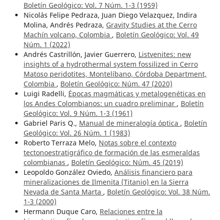
Boletín Geológico: Vol. 7 Núm. 1-3 (1959)
Nicolás Felipe Pedraza, Juan Diego Velazquez, Indira
Molina, Andrés Pedraza,
Gravity Studies at the Cerro
Machín volcano, Colombia
,
Boletín Geológico: Vol. 49
Núm. 1 (2022)
Andrés Castrillón, Javier Guerrero,
Listvenites: new
insights of a hydrothermal system fossilized in Cerro
Matoso peridotites, Montelíbano, Córdoba Department,
Colombia
,
Boletín Geológico: Núm. 47 (2020)
Luigi Radelli,
Épocas magmáticas y metalogenéticas en
los Andes Colombianos: un cuadro preliminar
,
Boletín
Geológico: Vol. 9 Núm. 1-3 (1961)
Gabriel Paris Q.,
Manual de mineralogía óptica
,
Boletín
Geológico: Vol. 26 Núm. 1 (1983)
Roberto Terraza Melo,
Notas sobre el contexto
tectonoestratigráfico de formación de las esmeraldas
colombianas
,
Boletín Geológico: Núm. 45 (2019)
Leopoldo González Oviedo,
Análisis financiero para
mineralizaciones de Ilmenita (Titanio) en la Sierra
Nevada de Santa Marta
,
Boletín Geológico: Vol. 38 Núm.
1-3 (2000)
Hermann Duque Caro,
Relaciones entre la