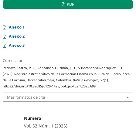
PDF
Anexo 1
Anexo 2
Anexo 3
Cómo citar
Pedraza-Castro, P. E., Roncancio-Guzmán, J. H., & Bocanegra-Rodríguez, L. C.
(2025). Registro estratigráfico de la Formación Lisama en la Ruta del Cacao, área
de La Fortuna, Barrancabermeja, Colombia.
Boletín Geológico
,
52
(1).
https://doi.org/10.32685/0120-1425/bol.geol.52.1.2025.699
Más formatos de cita
Número
Vol. 52 Núm. 1 (2025):