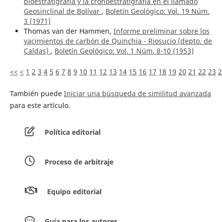
bioestratigrafía y la cronoestratigrafía en el llamado
Geosinclinal de Bolívar
,
Boletín Geológico: Vol. 19 Núm.
3 (1971)
Thomas van der Hammen,
Informe preliminar sobre los
yacimientos de carbón de Quinchia - Riosucio (depto. de
Caldas)
,
Boletín Geológico: Vol. 1 Núm. 8-10 (1953)
<<
<
1
2
3
4
5
6
7
8
9
10
11
12
13
14
15
16
17
18
19
20
21
22
23
2
También puede
Iniciar una búsqueda de similitud avanzada
para este artículo.
Política editorial
Proceso de arbitraje
Equipo editorial
Guía para los autores