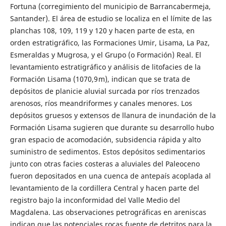
Fortuna (corregimiento del municipio de Barrancabermeja,
Santander). El área de estudio se localiza en el límite de las
planchas 108, 109, 119 y 120 y hacen parte de esta, en
orden estratigráfico, las Formaciones Umir, Lisama, La Paz,
Esmeraldas y Mugrosa, y el Grupo (o Formación) Real. El
levantamiento estratigráfico y análisis de litofacies de la
Formación Lisama (1070,9 m), indican que se trata de
depósitos de planicie aluvial surcada por ríos trenzados
arenosos, ríos meandriformes y canales menores. Los
depósitos gruesos y extensos de llanura de inundación de la
Formación Lisama sugieren que durante su desarrollo hubo
gran espacio de acomodación, subsidencia rápida y alto
suministro de sedimentos. Estos depósitos sedimentarios
junto con otras facies costeras a aluviales del Paleoceno
fueron depositados en una cuenca de antepaís acoplada al
levantamiento de la cordillera Central y hacen parte del
registro bajo la inconformidad del Valle Medio del
Magdalena. Las observaciones petrográficas en areniscas
indican que las potenciales rocas fuente de detritos para la