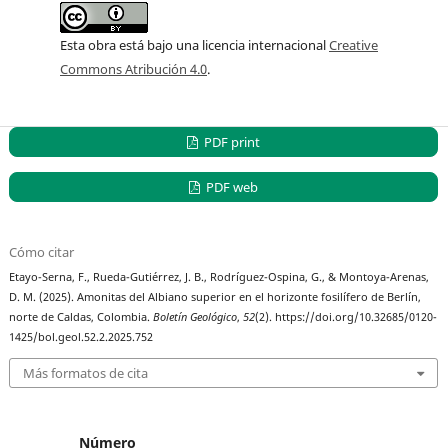
Esta obra está bajo una licencia internacional
Creative
Commons Atribución 4.0
.
PDF print
PDF web
Cómo citar
Etayo-Serna, F., Rueda-Gutiérrez, J. B., Rodríguez-Ospina, G., & Montoya-Arenas,
D. M. (2025). Amonitas del Albiano superior en el horizonte fosilífero de Berlín,
norte de Caldas, Colombia.
Boletín Geológico
,
52
(2). https://doi.org/10.32685/0120-
1425/bol.geol.52.2.2025.752
Más formatos de cita
Número