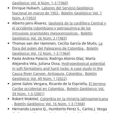
Geológico: Vol. 8 Núm. 1-3 (1960)
Enrique Hubach,
Labores del Servicio Geológico
Nacional en marzo de 1953
,
Boletín Geológico: Vol. 1
Núm. 4 (1953)
Alberto Jairo Álvarez,
Geología de la cordillera Central y
el occidente colombiano y petroquímica de los
intrusivos granitoides mesocenozoicos
,
Boletín
Geológico: Vol. 26 Núm. 2 (1983)
Thomas van der Hammen, Cecilia García de Mutis,
La
flora del polen del Paleoceno de Colombia
,
Boletín
Geológico: Vol. 12 Núm. 1-3 (1964)
Paola Andrea Palacio, Rodrigo Alonso Díaz, María
Alejandra Vela, Juliana Ossa,
Hydrogeological potential
in soft formations and hard rocks: A case study in the
Cauca River Canyon, Antioquia, Colombia
,
Boletín
Geológico: Vol. 49 Núm. 1 (2022)
Jaime Galvis Vergara, Ricardo de la Espriella,
El terreno
Caribe occidental en Colombia
,
Boletín Geológico: Vol.
39 Núm. 1-3 (2001)
Robert Wokittel,
Colombia en la minería latinoamericana
,
Boletín Geológico: Vol. 16 Núm. 1-3 (1968)
Hernando Lozano Q., Humberto Perez S., Carlos J. Vesga