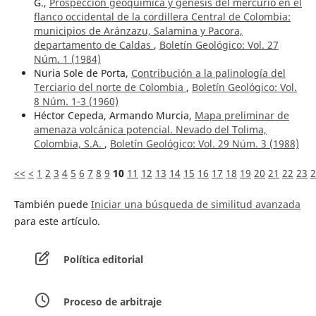
G.,
Prospección geoquímica y génesis del mercurio en el
flanco occidental de la cordillera Central de Colombia:
municipios de Aránzazu, Salamina y Pacora,
departamento de Caldas
,
Boletín Geológico: Vol. 27
Núm. 1 (1984)
Nuria Sole de Porta,
Contribución a la palinología del
Terciario del norte de Colombia
,
Boletín Geológico: Vol.
8 Núm. 1-3 (1960)
Héctor Cepeda, Armando Murcia,
Mapa preliminar de
amenaza volcánica potencial. Nevado del Tolima,
Colombia, S.A.
,
Boletín Geológico: Vol. 29 Núm. 3 (1988)
<<
<
1
2
3
4
5
6
7
8
9
10
11
12
13
14
15
16
17
18
19
20
21
22
23
2
También puede
Iniciar una búsqueda de similitud avanzada
para este artículo.
Política editorial
Proceso de arbitraje