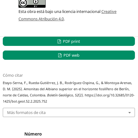
Esta obra está bajo una licencia internacional
Creative
Commons Atribución 4.0
.
PDF print
PDF web
Cómo citar
Etayo-Serna, F., Rueda-Gutiérrez, J. B., Rodríguez-Ospina, G., & Montoya-Arenas,
D. M. (2025). Amonitas del Albiano superior en el horizonte fosilífero de Berlín,
norte de Caldas, Colombia.
Boletín Geológico
,
52
(2). https://doi.org/10.32685/0120-
1425/bol.geol.52.2.2025.752
Más formatos de cita
Número