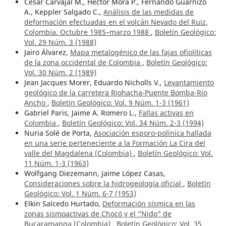
Cesar Carvajal M., Héctor Mora P., Fernando Guarnizo
A., Keppler Salgado C.,
Análisis de las medidas de
deformación efectuadas en el volcán Nevado del Ruiz,
Colombia. Octubre 1985–marzo 1988
,
Boletín Geológico:
Vol. 29 Núm. 3 (1988)
Jairo Álvarez,
Mapa metalogénico de las fajas ofiolíticas
de la zona occidental de Colombia
,
Boletín Geológico:
Vol. 30 Núm. 2 (1989)
Jean Jacques Morer, Eduardo Nicholls V.,
Levantamiento
geológico de la carretera Riohacha-Puente Bomba-Río
Ancho
,
Boletín Geológico: Vol. 9 Núm. 1-3 (1961)
Gabriel Paris, Jaime A. Romero L.,
Fallas activas en
Colombia
,
Boletín Geológico: Vol. 34 Núm. 2-3 (1994)
Nuria Solé de Porta,
Asociación esporo-polínica hallada
en una serie perteneciente a la Formación La Cira del
valle del Magdalena (Colombia)
,
Boletín Geológico: Vol.
11 Núm. 1-3 (1963)
Wolfgang Diezemann, Jaime López Casas,
Consideraciones sobre la hidrogeología oficial
,
Boletín
Geológico: Vol. 1 Núm. 6-7 (1953)
Elkin Salcedo Hurtado,
Deformación sísmica en las
zonas sismoactivas de Chocó y el "Nido" de
Bucaramanga (Colombia)
,
Boletín Geológico: Vol. 35