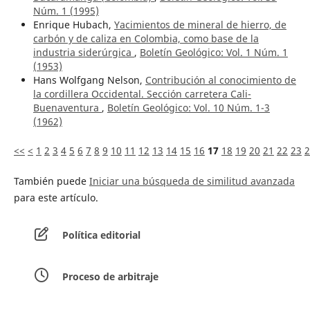
Núm. 1 (1995)
Enrique Hubach,
Yacimientos de mineral de hierro, de
carbón y de caliza en Colombia, como base de la
industria siderúrgica
,
Boletín Geológico: Vol. 1 Núm. 1
(1953)
Hans Wolfgang Nelson,
Contribución al conocimiento de
la cordillera Occidental. Sección carretera Cali-
Buenaventura
,
Boletín Geológico: Vol. 10 Núm. 1-3
(1962)
<<
<
1
2
3
4
5
6
7
8
9
10
11
12
13
14
15
16
17
18
19
20
21
22
23
2
También puede
Iniciar una búsqueda de similitud avanzada
para este artículo.
Política editorial
Proceso de arbitraje