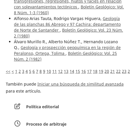
transgresiones, regresiones, hiatos y facies en relación
con solevantamientos tectónicos
,
Boletín Geológico: Vol.
8 Núm. 1-3 (1960)
Alfonso Arias Tauta, Rodrigo Vargas Higuera,
Geología
de las planchas 86 Abrego y 97 Cachira: departamento
de Norte de Santander
,
Boletín Geológico: Vol. 23 Núm.
2 (1980)
Álvaro Murillo R., Alberto Núñez T., Hernando Lozano
Q.,
Geología y prospección geoquímica en la región de
Peralonso, Ortega, Tolima
,
Boletín Geológico: Vol. 25
Núm. 2 (1982)
<<
<
1
2
3
4
5
6
7
8
9
10
11
12
13
14
15
16
17
18
19
20
21
22
23
2
También puede
Iniciar una búsqueda de similitud avanzada
para este artículo.
Política editorial
Proceso de arbitraje