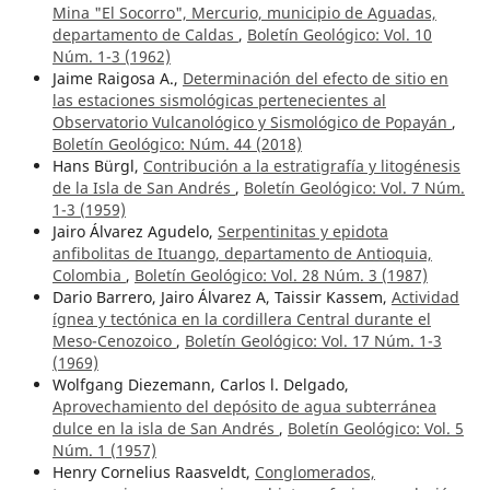
Mina "El Socorro", Mercurio, municipio de Aguadas,
departamento de Caldas
,
Boletín Geológico: Vol. 10
Núm. 1-3 (1962)
Jaime Raigosa A.,
Determinación del efecto de sitio en
las estaciones sismológicas pertenecientes al
Observatorio Vulcanológico y Sismológico de Popayán
,
Boletín Geológico: Núm. 44 (2018)
Hans Bürgl,
Contribución a la estratigrafía y litogénesis
de la Isla de San Andrés
,
Boletín Geológico: Vol. 7 Núm.
1-3 (1959)
Jairo Álvarez Agudelo,
Serpentinitas y epidota
anfibolitas de Ituango, departamento de Antioquia,
Colombia
,
Boletín Geológico: Vol. 28 Núm. 3 (1987)
Dario Barrero, Jairo Álvarez A, Taissir Kassem,
Actividad
ígnea y tectónica en la cordillera Central durante el
Meso-Cenozoico
,
Boletín Geológico: Vol. 17 Núm. 1-3
(1969)
Wolfgang Diezemann, Carlos l. Delgado,
Aprovechamiento del depósito de agua subterránea
dulce en la isla de San Andrés
,
Boletín Geológico: Vol. 5
Núm. 1 (1957)
Henry Cornelius Raasveldt,
Conglomerados,