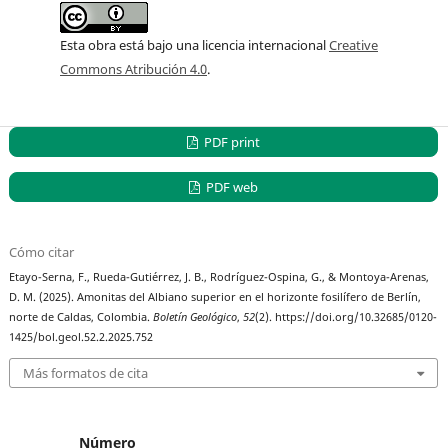
Esta obra está bajo una licencia internacional
Creative
Commons Atribución 4.0
.
PDF print
PDF web
Cómo citar
Etayo-Serna, F., Rueda-Gutiérrez, J. B., Rodríguez-Ospina, G., & Montoya-Arenas,
D. M. (2025). Amonitas del Albiano superior en el horizonte fosilífero de Berlín,
norte de Caldas, Colombia.
Boletín Geológico
,
52
(2). https://doi.org/10.32685/0120-
1425/bol.geol.52.2.2025.752
Más formatos de cita
Número