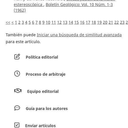
estereoscópica
,
Boletín Geológico: Vol. 10 Núm. 1-3
(1962)
<<
<
1
2
3
4
5
6
7
8
9
10
11
12
13
14
15
16
17
18
19
20
21
22
23
2
También puede
Iniciar una búsqueda de similitud avanzada
para este artículo.
Política editorial
Proceso de arbitraje
Equipo editorial
Guía para los autores
Envíar artículos