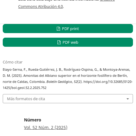
Commons Atribución 4.0
.
PDF print
PDF web
Cómo citar
Etayo-Serna, F., Rueda-Gutiérrez, J. B., Rodríguez-Ospina, G., & Montoya-Arenas,
D. M. (2025). Amonitas del Albiano superior en el horizonte fosilífero de Berlín,
norte de Caldas, Colombia.
Boletín Geológico
,
52
(2). https://doi.org/10.32685/0120-
1425/bol.geol.52.2.2025.752
Más formatos de cita
Número
Vol. 52 Núm. 2 (2025)