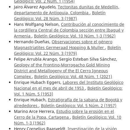
Geológico: Vol. 2 Núm. 1 (1954)
Jairo Álvarez Agudelo,
Tectonitas dunitas de Medellín,
departamento de Antioquia, Colombia
,
Boletín
Geológico: Vol. 28 Núm. 3 (1987)
Hans Wolfgang Nelson,
Contribución al conocimiento de
la cordillera Central de Colombia sección entre Ibagué y
Armenia
,
Boletín Geológico: Vol. 10 Núm. 1-3 (1962)
Hernando Dueñas,
Observaciones sobre el género
Magnastriatites Germeraad Hopping & Muller
,
Boletín
Geológico: Vol. 22 Núm. 3 (1979)
Felipe Arrubla Arango, Sergio Esteban Silva Sánchez,
Geology of the Frontino-Morrogacho Gold Mining
District and Metallogeny of the El Cerro Igneous
Complex
,
Boletín Geológico: Vol. 48 Núm. 1 (2021)
Enrique Hubach Eggers,
Labores del Instituto Geológico
Nacional en el mes de abril de 1953
,
Boletín Geológico:
Vol. 1 Núm. 5 (1953)
Enrique Hubach,
Estratigrafía de la sabana de Bogotá y
alrededores
,
Boletín Geológico: Vol. 5 Núm. 2 (1957)
Marino Arce Herrera,
Estudio sobre la erosión en el
Cerro de la Popa, Cartagena
,
Boletín Geológico: Vol. 10
Núm. 1-3 (1962)
Henry Cornelius Raasveldt,
Investigación de la visión