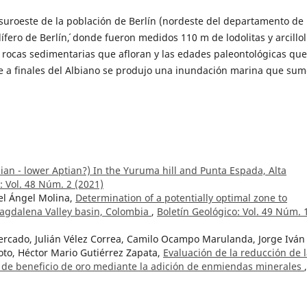
suroeste de la población de Berlín (nordeste del departamento de
ífero de Berlín´, donde fueron medidos 110 m de lodolitas y arcillol
s rocas sedimentarias que afloran y las edades paleontológicas que
a finales del Albiano se produjo una inundación marina que sum
n - lower Aptian?) In the Yuruma hill and Punta Espada, Alta
: Vol. 48 Núm. 2 (2021)
el Ángel Molina,
Determination of a potentially optimal zone to
Magdalena Valley basin, Colombia
,
Boletín Geológico: Vol. 49 Núm. 
ercado, Julián Vélez Correa, Camilo Ocampo Marulanda, Jorge Iván
to, Héctor Mario Gutiérrez Zapata,
Evaluación de la reducción de 
 de beneficio de oro mediante la adición de enmiendas minerales
,
 Martínez, María Alejandra Vela, Teresita Betancur, Arbei Osorio,