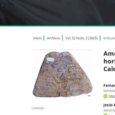
Inicio
Archivos
Vol. 52 Núm. 2 (2025)
Artícul
Amo
hori
Cal
Ferna
Servici
http
Jesús 
Licencia
Servici