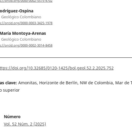
s://orcid.org/0000-0002-5575-4702
odríguez-Ospina
o Geológico Colombiano
s://orcid.org/0000-0003-3425-1978
 María Montoya-Arenas
o Geológico Colombiano
s://orcid.org/0000-0002-3014-8458
ttps://doi.org/10.32685/0120-1425/bol.geol.52.2.2025.752
as clave:
Amonitas, Horizonte de Berlín, NW de Colombia, Mar de T
o superior
Número
Vol. 52 Núm. 2 (2025)