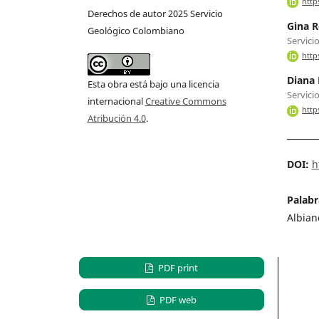
http
Derechos de autor 2025 Servicio
Gina R
Geológico Colombiano
Servici
http
Diana
Esta obra está bajo una licencia
Servici
internacional
Creative Commons
http
Atribución 4.0
.
DOI:
h
Palabr
Albian
PDF print
PDF web