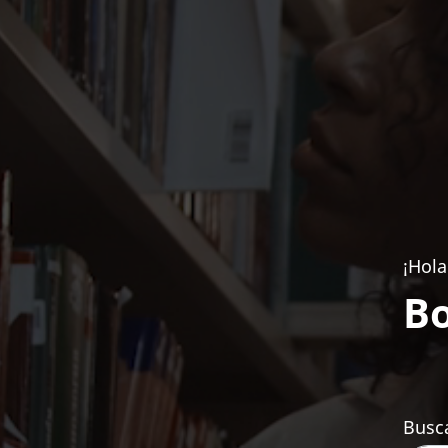
¡Hola
Bo
Busca