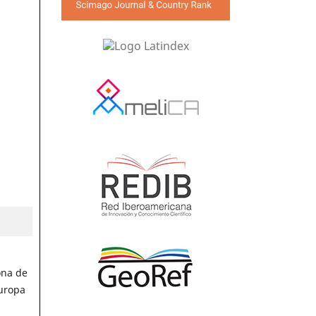
ona de
uropa