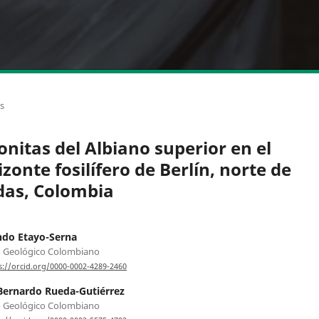
os
nitas del Albiano superior en el
zonte fosilífero de Berlín, norte de
das, Colombia
ndo Etayo-Serna
o Geológico Colombiano
s://orcid.org/0000-0002-4289-2460
Bernardo Rueda-Gutiérrez
o Geológico Colombiano