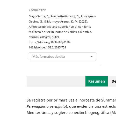
Cómo citar
Etayo-Serna, F., Rueda-Gutiérrez, J. B., Rodríguez-
Ospina, G., & Montoya-Arenas, D. M. (2025).
Amonitas del Albiano superior en el horizonte
fosilífero de Berlín, norte de Caldas, Colombia.
Boletín Geológico
,
52
(2).
https://doi.org/10.32685/0120-
1425/bol.geol.52.2.2025.752
Más formatos de cita
Resumen
De
Se registra por primera vez al noroeste de Suramé
Pervinquieria perinflata
), que evidencia una estrec
Mediterránea y sugiere conexión biogeográfica (Mar