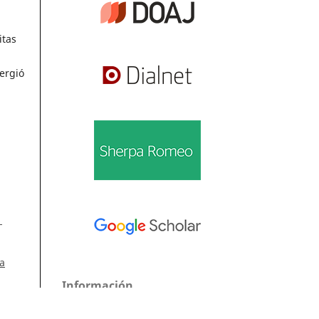
itas
ergió
1
la
Información
Para lectores/as