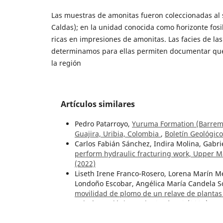
Las muestras de amonitas fueron coleccionadas al 
Caldas); en la unidad conocida como ´horizonte fosil
ricas en impresiones de amonitas. Las facies de la
determinamos para ellas permiten documentar que 
la región
Artículos similares
Pedro Patarroyo,
Yuruma Formation (Barremia
Guajira, Uribia, Colombia
,
Boletín Geológico
Carlos Fabián Sánchez, Indira Molina, Gabri
perform hydraulic fracturing work, Upper 
(2022)
Liseth Irene Franco-Rosero, Lorena Marín M
Londoño Escobar, Angélica María Candela So
movilidad de plomo de un relave de plantas
Boletín Geológico: Vol. 52 Núm. 2 (2025)
Breiner Dan Bastidas, Juliana Ossa, Cristina