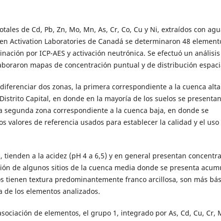
ales de Cd, Pb, Zn, Mo, Mn, As, Cr, Co, Cu y Ni, extraídos con agu
y en Activation Laboratories de Canadá se determinaron 48 element
ación por ICP-AES y activación neutrónica. Se efectuó un análisis
elaboraron mapas de concentración puntual y de distribución espaci
iferenciar dos zonas, la primera correspondiente a la cuenca alta
Distrito Capital, en donde en la mayoría de los suelos se presenta
una segunda zona correspondiente a la cuenca baja, en donde se
 valores de referencia usados para establecer la calidad y el uso
s, tienden a la acidez (pH 4 a 6,5) y en general presentan concentr
ción de algunos sitios de la cuenca media donde se presenta acum
os tienen textura predominantemente franco arcillosa, son más bás
a de los elementos analizados.
sociación de elementos, el grupo 1, integrado por As, Cd, Cu, Cr, 