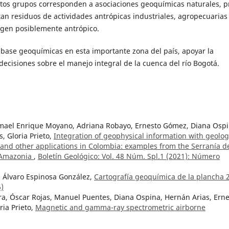
estos grupos corresponden a asociaciones geoquímicas naturales, p
n residuos de actividades antrópicas industriales, agropecuarias
rigen posiblemente antrópico.
s base geoquímicas en esta importante zona del país, apoyar la
decisiones sobre el manejo integral de la cuenca del río Bogotá.
smael Enrique Moyano, Adriana Robayo, Ernesto Gómez, Diana Ospi
, Gloria Prieto,
Integration of geophysical information with geolog
 and other applications in Colombia: examples from the Serranía d
n Amazonia
,
Boletín Geológico: Vol. 48 Núm. Spl.1 (2021): Número
 Álvaro Espinosa González,
Cartografía geoquímica de la plancha 
6)
a, Óscar Rojas, Manuel Puentes, Diana Ospina, Hernán Arias, Erne
ia Prieto,
Magnetic and gamma-ray spectrometric airborne
l mineral resources and generating geoscientific knowledge in
Spl.1 (2021): Número especial: Geofísica aerotransportada