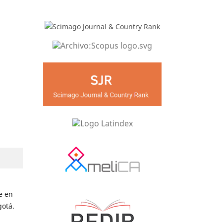
e en
gotá.