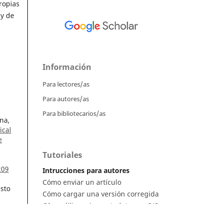
ropias
 y de
Información
Para lectores/as
Para autores/as
Para bibliotecarios/as
na,
ical
e
Tutoriales
209
Intrucciones para autores
Cómo enviar un artículo
sto
Cómo cargar una versión corregida
Cómo diligenciar metadatos en OJS