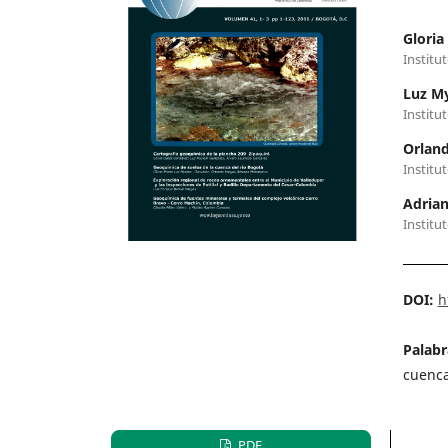
Gloria
Institu
Luz M
Institu
Orlan
Institu
Adria
Institu
DOI:
h
Palabr
cuenca
PDF