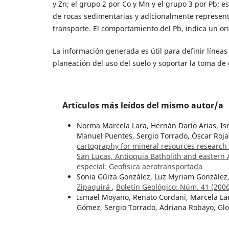
y Zn; el grupo 2 por Co y Mn y el grupo 3 por Pb; 
de rocas sedimentarias y adicionalmente representa
transporte. El comportamiento del Pb, indica un o
La información generada es útil para definir línea
planeación del uso del suelo y soportar la toma de 
Artículos más leídos del mismo autor/a
Norma Marcela Lara, Hernán Darío Arias, I
Manuel Puentes, Sergio Torrado, Óscar Rojas
cartography for mineral resources research
San Lucas, Antioquia Batholith and easter
especial: Geofísica aerotransportada
Sonia Güiza González, Luz Myriam González,
Zipaquirá
,
Boletín Geológico: Núm. 41 (200
Ismael Moyano, Renato Cordani, Marcela Lar
Gómez, Sergio Torrado, Adriana Robayo, Glor
geophysical data for investigating potentia
Colombia
,
Boletín Geológico: Vol. 48 Núm. 