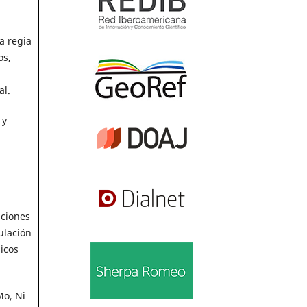
a regia
os,
al.
 y
n
aciones
ulación
icos
Mo, Ni