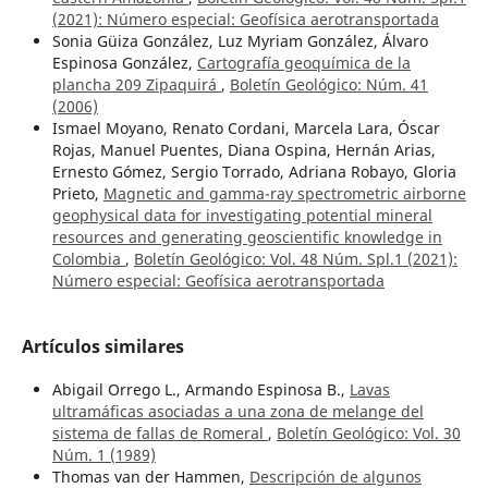
(2021): Número especial: Geofísica aerotransportada
Sonia Güiza González, Luz Myriam González, Álvaro
Espinosa González,
Cartografía geoquímica de la
plancha 209 Zipaquirá
,
Boletín Geológico: Núm. 41
(2006)
Ismael Moyano, Renato Cordani, Marcela Lara, Óscar
Rojas, Manuel Puentes, Diana Ospina, Hernán Arias,
Ernesto Gómez, Sergio Torrado, Adriana Robayo, Gloria
Prieto,
Magnetic and gamma-ray spectrometric airborne
geophysical data for investigating potential mineral
resources and generating geoscientific knowledge in
Colombia
,
Boletín Geológico: Vol. 48 Núm. Spl.1 (2021):
Número especial: Geofísica aerotransportada
Artículos similares
Abigail Orrego L., Armando Espinosa B.,
Lavas
ultramáficas asociadas a una zona de melange del
sistema de fallas de Romeral
,
Boletín Geológico: Vol. 30
Núm. 1 (1989)
Thomas van der Hammen,
Descripción de algunos