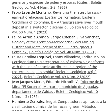
géneros y especies de polen y esporas fósiles
,
Boletín
Geológico: Vol. 4 Núm. 2-3 (1956)
Fabio Laverde Montaño,
Revisiting the latest Jurassic-
earliest Cretaceous Los Santos Formation, Eastern
Cordillera of Colombia. B – A transgressive river mouth
deposit in a syntectonic scenario
,
Boletín Geológico:
Vol. 50 Núm. 1 (2023)
Felipe Arrubla Arango, Sergio Esteban Silva Sánchez,
Geology of the Frontino-Morrogacho Gold Mining
District and Metallogeny of the El Cerro Igneous
Complex
,
Boletín Geológico: Vol. 48 Núm. 1 (2021)
Laura Carolina Esquivel, Fanny Villamizar, Indira Molina,
Corrigendum to “Interpretation of Palaeozoic geoforms
with the use of seismic attributes in a region of the
Eastern Plains, Colombia” [Boletín Geológico, 49(1),
2022]
,
Boletín Geológico: Vol. 49 Núm. 2 (2022)
Jean Jacques Morer, Eduardo Nicholls V.,
Informe de la
Mina "El Socorro", Mercurio, municipio de Aguadas,
departamento de Caldas
,
Boletín Geológico: Vol. 10
Núm. 1-3 (1962)
Humberto González lregui,
Computadores aplicados a la
clasificación química de las rocas ígneas. Métodos