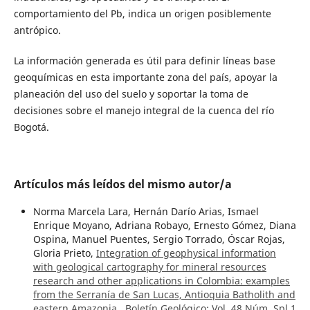
comportamiento del Pb, indica un origen posiblemente
antrópico.
La información generada es útil para definir líneas base
geoquímicas en esta importante zona del país, apoyar la
planeación del uso del suelo y soportar la toma de
decisiones sobre el manejo integral de la cuenca del río
Bogotá.
Artículos más leídos del mismo autor/a
Norma Marcela Lara, Hernán Darío Arias, Ismael
Enrique Moyano, Adriana Robayo, Ernesto Gómez, Diana
Ospina, Manuel Puentes, Sergio Torrado, Óscar Rojas,
Gloria Prieto,
Integration of geophysical information
with geological cartography for mineral resources
research and other applications in Colombia: examples
from the Serranía de San Lucas, Antioquia Batholith and
eastern Amazonia
,
Boletín Geológico: Vol. 48 Núm. Spl.1