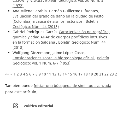
C.l.P.W. y NIGGLI
,
Boletín Geológico: Vol. 20 Núm. 3
(1972)
Ana Milena Sarabia, Hernán Guillermo Cifuentes,
Evaluación del grado de daño en la ciudad de Pasto
(Colombia) a causa de sismos históricos
,
Boletín
Geológico: Núm. 44 (2018)
Gabriel Rodríguez García,
Caracterización petrográfica,
química y edad Ar-Ar de cuerpos porfídicos intrusivos
en la formación Saldaña
,
Boletín Geológico: Núm. 44
(2018)
Wolfgang Diezemann, Jaime López Casas,
Consideraciones sobre la hidrogeología oficial
,
Boletín
Geológico: Vol. 1 Núm. 6-7 (1953)
<<
<
1
2
3
4
5
6
7
8
9
10
11
12
13
14
15
16
17
18
19
20
21
22
23
2
También puede
Iniciar una búsqueda de similitud avanzada
para este artículo.
Política editorial