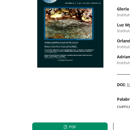
Gloria
Institu
Luz M
Institu
Orlan
Institu
Adria
Institu
DOI:
h
Palabr
cuenca
PDF