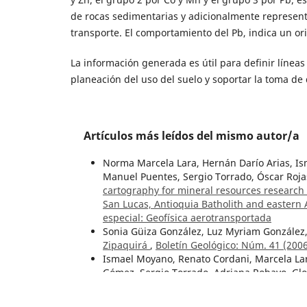
de rocas sedimentarias y adicionalmente representa
transporte. El comportamiento del Pb, indica un o
La información generada es útil para definir línea
planeación del uso del suelo y soportar la toma de 
Artículos más leídos del mismo autor/a
Norma Marcela Lara, Hernán Darío Arias, I
Manuel Puentes, Sergio Torrado, Óscar Rojas
cartography for mineral resources research
San Lucas, Antioquia Batholith and easter
especial: Geofísica aerotransportada
Sonia Güiza González, Luz Myriam González,
Zipaquirá
,
Boletín Geológico: Núm. 41 (200
Ismael Moyano, Renato Cordani, Marcela Lar
Gómez, Sergio Torrado, Adriana Robayo, Glor
geophysical data for investigating potentia
Colombia
,
Boletín Geológico: Vol. 48 Núm. 