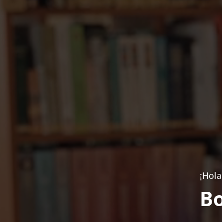
¡Hola
Bo