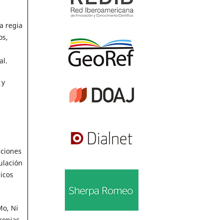
a regia
os,
al.
 y
n
aciones
ulación
icos
Mo, Ni
ropias