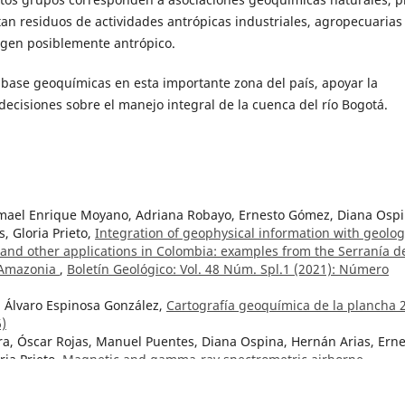
n residuos de actividades antrópicas industriales, agropecuarias
rigen posiblemente antrópico.
s base geoquímicas en esta importante zona del país, apoyar la
decisiones sobre el manejo integral de la cuenca del río Bogotá.
smael Enrique Moyano, Adriana Robayo, Ernesto Gómez, Diana Ospi
, Gloria Prieto,
Integration of geophysical information with geolog
 and other applications in Colombia: examples from the Serranía d
n Amazonia
,
Boletín Geológico: Vol. 48 Núm. Spl.1 (2021): Número
 Álvaro Espinosa González,
Cartografía geoquímica de la plancha 
6)
a, Óscar Rojas, Manuel Puentes, Diana Ospina, Hernán Arias, Erne
ia Prieto,
Magnetic and gamma-ray spectrometric airborne
l mineral resources and generating geoscientific knowledge in
Spl.1 (2021): Número especial: Geofísica aerotransportada