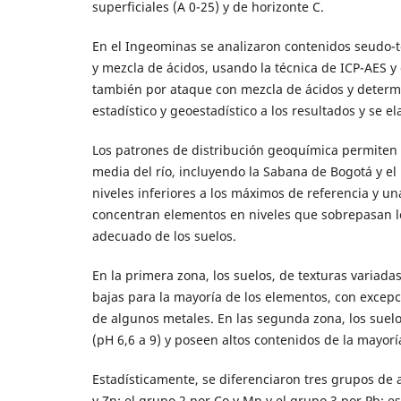
superficiales (A 0-25) y de horizonte C.
En el Ingeominas se analizaron contenidos seudo-tot
y mezcla de ácidos, usando la técnica de ICP-AES 
también por ataque con mezcla de ácidos y determin
estadístico y geoestadístico a los resultados y se 
Los patrones de distribución geoquímica permiten d
media del río, incluyendo la Sabana de Bogotá y el 
niveles inferiores a los máximos de referencia y 
concentran elementos en niveles que sobrepasan los
adecuado de los suelos.
En la primera zona, los suelos, de texturas variada
bajas para la mayoría de los elementos, con excep
de algunos metales. En las segunda zona, los suel
(pH 6,6 a 9) y poseen altos contenidos de la mayorí
Estadísticamente, se diferenciaron tres grupos de a
y Zn; el grupo 2 por Co y Mn y el grupo 3 por Pb; 