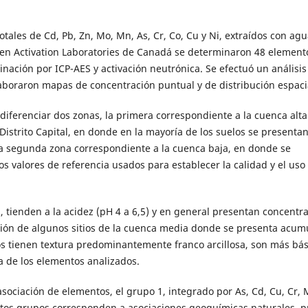
ales de Cd, Pb, Zn, Mo, Mn, As, Cr, Co, Cu y Ni, extraídos con agu
y en Activation Laboratories de Canadá se determinaron 48 element
ación por ICP-AES y activación neutrónica. Se efectuó un análisis
elaboraron mapas de concentración puntual y de distribución espaci
iferenciar dos zonas, la primera correspondiente a la cuenca alta
Distrito Capital, en donde en la mayoría de los suelos se presenta
una segunda zona correspondiente a la cuenca baja, en donde se
 valores de referencia usados para establecer la calidad y el uso
s, tienden a la acidez (pH 4 a 6,5) y en general presentan concentr
ción de algunos sitios de la cuenca media donde se presenta acum
os tienen textura predominantemente franco arcillosa, son más bás
a de los elementos analizados.
sociación de elementos, el grupo 1, integrado por As, Cd, Cu, Cr, 
estos grupos corresponden a asociaciones geoquímicas naturales, p