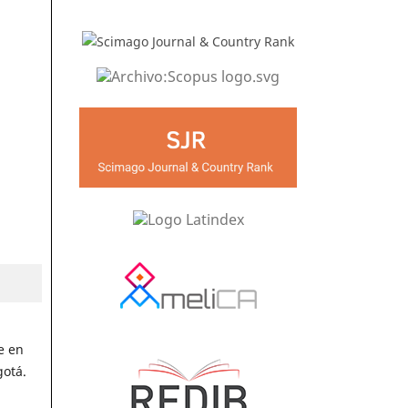
e en
gotá.