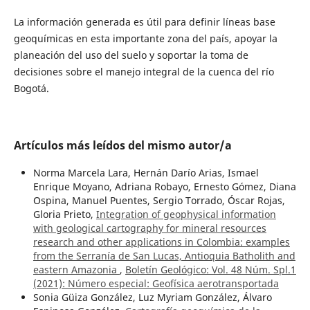
La información generada es útil para definir líneas base
geoquímicas en esta importante zona del país, apoyar la
planeación del uso del suelo y soportar la toma de
decisiones sobre el manejo integral de la cuenca del río
Bogotá.
Artículos más leídos del mismo autor/a
Norma Marcela Lara, Hernán Darío Arias, Ismael
Enrique Moyano, Adriana Robayo, Ernesto Gómez, Diana
Ospina, Manuel Puentes, Sergio Torrado, Óscar Rojas,
Gloria Prieto,
Integration of geophysical information
with geological cartography for mineral resources
research and other applications in Colombia: examples
from the Serranía de San Lucas, Antioquia Batholith and
eastern Amazonia
,
Boletín Geológico: Vol. 48 Núm. Spl.1
(2021): Número especial: Geofísica aerotransportada
Sonia Güiza González, Luz Myriam González, Álvaro