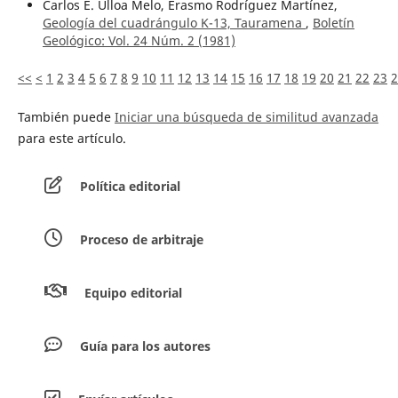
Carlos E. Ulloa Melo, Erasmo Rodríguez Martínez,
Geología del cuadrángulo K-13, Tauramena
,
Boletín
Geológico: Vol. 24 Núm. 2 (1981)
<<
<
1
2
3
4
5
6
7
8
9
10
11
12
13
14
15
16
17
18
19
20
21
22
23
2
También puede
Iniciar una búsqueda de similitud avanzada
para este artículo.
Política editorial
Proceso de arbitraje
Equipo editorial
Guía para los autores