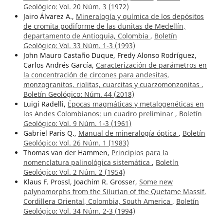
Geológico: Vol. 20 Núm. 3 (1972)
Jairo Álvarez A.,
Mineralogía y química de los depósitos
de cromita podiforme de las dunitas de Medellín,
departamento de Antioquia, Colombia
,
Boletín
Geológico: Vol. 33 Núm. 1-3 (1993)
John Mauro Castaño Duque, Fredy Alonso Rodríguez,
Carlos Andrés García,
Caracterización de parámetros en
la concentración de circones para andesitas,
monzogranitos, riolitas, cuarcitas y cuarzomonzonitas
,
Boletín Geológico: Núm. 44 (2018)
Luigi Radelli,
Épocas magmáticas y metalogenéticas en
los Andes Colombianos: un cuadro preliminar
,
Boletín
Geológico: Vol. 9 Núm. 1-3 (1961)
Gabriel Paris Q.,
Manual de mineralogía óptica
,
Boletín
Geológico: Vol. 26 Núm. 1 (1983)
Thomas van der Hammen,
Principios para la
nomenclatura palinológica sistemática
,
Boletín
Geológico: Vol. 2 Núm. 2 (1954)
Klaus F. Prossl, Joachim R. Grosser,
Some new
palynomorphs from the Silurian of the Quetame Massif,
Cordillera Oriental, Colombia, South America
,
Boletín
Geológico: Vol. 34 Núm. 2-3 (1994)