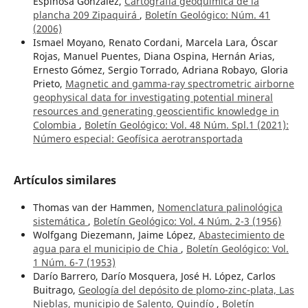
Espinosa González,
Cartografía geoquímica de la
plancha 209 Zipaquirá
,
Boletín Geológico: Núm. 41
(2006)
Ismael Moyano, Renato Cordani, Marcela Lara, Óscar
Rojas, Manuel Puentes, Diana Ospina, Hernán Arias,
Ernesto Gómez, Sergio Torrado, Adriana Robayo, Gloria
Prieto,
Magnetic and gamma-ray spectrometric airborne
geophysical data for investigating potential mineral
resources and generating geoscientific knowledge in
Colombia
,
Boletín Geológico: Vol. 48 Núm. Spl.1 (2021):
Número especial: Geofísica aerotransportada
Artículos similares
Thomas van der Hammen,
Nomenclatura palinológica
sistemática
,
Boletín Geológico: Vol. 4 Núm. 2-3 (1956)
Wolfgang Diezemann, Jaime López,
Abastecimiento de
agua para el municipio de Chia
,
Boletín Geológico: Vol.
1 Núm. 6-7 (1953)
Darío Barrero, Darío Mosquera, José H. López, Carlos
Buitrago,
Geología del depósito de plomo-zinc-plata, Las
Nieblas, municipio de Salento, Quindío
,
Boletín