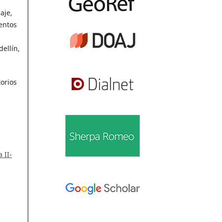
aje,
entos
ellín,
torios
 II-