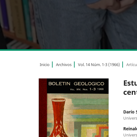
Inicio
Archivos
Vol. 14 Núm. 1-3 (1966)
Artícu
Estu
cen
Darío 
Univers
Reinal
Univers