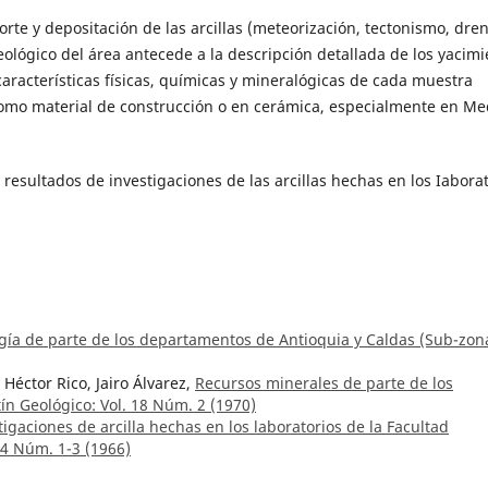
rte y depositación de las arcillas (meteorización, tectonismo, dren
lógico del área antecede a la descripción detallada de los yacimi
características físicas, químicas y mineralógicas de cada muestra
 como material de construcción o en cerámica, especialmente en Med
 resultados de investigaciones de las arcillas hechas en los Iabora
gía de parte de los departamentos de Antioquia y Caldas (Sub-zona
 Héctor Rico, Jairo Álvarez,
Recursos minerales de parte de los
tín Geológico: Vol. 18 Núm. 2 (1970)
igaciones de arcilla hechas en los laboratorios de la Facultad
14 Núm. 1-3 (1966)