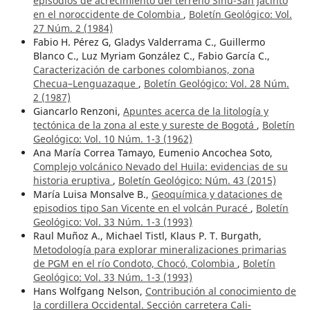
episodios de acrecimiento del terreno Sinú-San Jacinto
en el noroccidente de Colombia
,
Boletín Geológico: Vol.
27 Núm. 2 (1984)
Fabio H. Pérez G, Gladys Valderrama C., Guillermo
Blanco C., Luz Myriam González C., Fabio García C.,
Caracterización de carbones colombianos, zona
Checua–Lenguazaque
,
Boletín Geológico: Vol. 28 Núm.
2 (1987)
Giancarlo Renzoni,
Apuntes acerca de la litología y
tectónica de la zona al este y sureste de Bogotá
,
Boletín
Geológico: Vol. 10 Núm. 1-3 (1962)
Ana María Correa Tamayo, Eumenio Ancochea Soto,
Complejo volcánico Nevado del Huila: evidencias de su
historia eruptiva
,
Boletín Geológico: Núm. 43 (2015)
María Luisa Monsalve B.,
Geoquímica y dataciones de
episodios tipo San Vicente en el volcán Puracé
,
Boletín
Geológico: Vol. 33 Núm. 1-3 (1993)
Raul Muñoz A., Michael Tistl, Klaus P. T. Burgath,
Metodología para explorar mineralizaciones primarias
de PGM en el río Condoto, Chocó, Colombia
,
Boletín
Geológico: Vol. 33 Núm. 1-3 (1993)
Hans Wolfgang Nelson,
Contribución al conocimiento de
la cordillera Occidental. Sección carretera Cali-