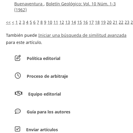
Buenaventura
,
Boletín Geológico: Vol. 10 Núm. 1-3
(1962)
<<
<
1
2
3
4
5
6
7
8
9
10
11
12
13
14
15
16
17
18
19
20
21
22
23
2
También puede
Iniciar una búsqueda de similitud avanzada
para este artículo.
Política editorial
Proceso de arbitraje
Equipo editorial
Guía para los autores
Envíar artículos