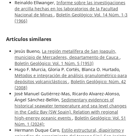
Reinaldo Ellwanger,
Informe sobre las investigaciones
de arcilla hechas en los laboratorios de la Facultad
Nacional de Minas
,
Boletín Geológico: Vol. 14 Núm. 1-3
(1966)
Artículos similares
Jesús Bueno,
La región metalífera de San Joaquín,
municipio de Mercaderes, departamento de Cauca
,
Boletín Geológico: Vol. 1 Núm. 5 (1953)
Hugo F. Murcia, Gloria P. Cortés, Blanca O. Hurtado,
Métodos e integración de análisis granulométrico para
depósitos volcaniclásticos
,
Boletín Geológico: Núm. 42
(2008)
José Manuel Gutiérrez-Mas, Ricardo Alvarez-Alonso,
Ángel Sánchez-Bellón,
Sedimentary evidences of
historical seawater temperature and sea level changes
in the Cadiz Bay (SW Spain). Relation with regional
high-energy oceanic events
,
Boletín Geológico: Vol. 51
Núm. 1 (2024):
Hermann Duque Caro,
Estilo estructural, diapirismo y