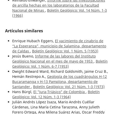
Reinaldo Ellwanger,
Informe sobre las investigaciones
de arcilla hechas en los laboratorios de la Facultad
Nacional de Minas
,
Boletín Geológico: Vol. 14 Núm. 1-3
(1966)
Artículos similares
Enrique Hubach Eggers,
El yacimiento de cinabrio de
“La Esperanza”, municipio de Salamina, departamento
de Caldas
,
Boletín Geológico: Vol. 1 Núm. 5 (1953)
Jesús Bueno,
Informe de las labores del Instituto
Geológico Nacional en el mes de mayo de 1953
,
Boletín
Geológico: Vol. 1 Núm. 6-7 (1953)
Dwight Edward Ward, Richard Goldsmith, Jaime Cruz B.,
Hemán Restrepo A.,
Geología de los cuadrángulos H-12
Bucaramanga y H-13 Pamplona, departamento de
Santander
,
Boletín Geológico: Vol. 21 Núm. 1-3 (1973)
Hans Bürgl,
El "Jura-Triásico" de Colombia
,
Boletín
Geológico: Vol. 12 Núm. 1-3 (1964)
Julián Andrés López Isaza, Mario Andrés Cuéllar
Cárdenas, Lina María Cetina Tarazona, Anny Julieth
Forero Ortega, Ana Milena Suárez Arias, Oscar Freddy