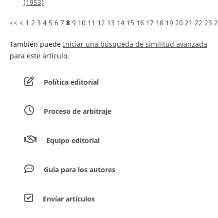
(1953)
<<
<
1
2
3
4
5
6
7
8
9
10
11
12
13
14
15
16
17
18
19
20
21
22
23
2
También puede
Iniciar una búsqueda de similitud avanzada
para este artículo.
Política editorial
Proceso de arbitraje
Equipo editorial
Guía para los autores
Envíar artículos