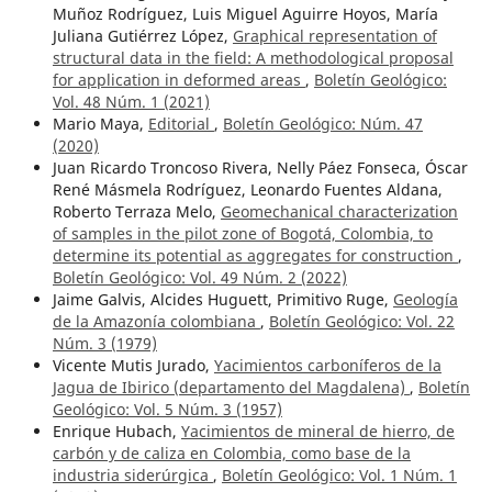
Muñoz Rodríguez, Luis Miguel Aguirre Hoyos, María
Juliana Gutiérrez López,
Graphical representation of
structural data in the field: A methodological proposal
for application in deformed areas
,
Boletín Geológico:
Vol. 48 Núm. 1 (2021)
Mario Maya,
Editorial
,
Boletín Geológico: Núm. 47
(2020)
Juan Ricardo Troncoso Rivera, Nelly Páez Fonseca, Óscar
René Másmela Rodríguez, Leonardo Fuentes Aldana,
Roberto Terraza Melo,
Geomechanical characterization
of samples in the pilot zone of Bogotá, Colombia, to
determine its potential as aggregates for construction
,
Boletín Geológico: Vol. 49 Núm. 2 (2022)
Jaime Galvis, Alcides Huguett, Primitivo Ruge,
Geología
de la Amazonía colombiana
,
Boletín Geológico: Vol. 22
Núm. 3 (1979)
Vicente Mutis Jurado,
Yacimientos carboníferos de la
Jagua de Ibirico (departamento del Magdalena)
,
Boletín
Geológico: Vol. 5 Núm. 3 (1957)
Enrique Hubach,
Yacimientos de mineral de hierro, de
carbón y de caliza en Colombia, como base de la
industria siderúrgica
,
Boletín Geológico: Vol. 1 Núm. 1