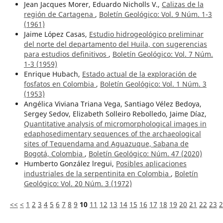
Jean Jacques Morer, Eduardo Nicholls V.,
Calizas de la
región de Cartagena
,
Boletín Geológico: Vol. 9 Núm. 1-3
(1961)
Jaime López Casas,
Estudio hidrogeológico preliminar
del norte del departamento del Huila, con sugerencias
para estudios definitivos
,
Boletín Geológico: Vol. 7 Núm.
1-3 (1959)
Enrique Hubach,
Estado actual de la exploración de
fosfatos en Colombia
,
Boletín Geológico: Vol. 1 Núm. 3
(1953)
Angélica Viviana Triana Vega, Santiago Vélez Bedoya,
Sergey Sedov, Elizabeth Solleiro Rebolledo, Jaime Díaz,
Quantitative analysis of micromorphological images in
edaphosedimentary sequences of the archaeological
sites of Tequendama and Aguazuque, Sabana de
Bogotá, Colombia
,
Boletín Geológico: Núm. 47 (2020)
Humberto González lregui,
Posibles aplicaciones
industriales de la serpentinita en Colombia
,
Boletín
Geológico: Vol. 20 Núm. 3 (1972)
<<
<
1
2
3
4
5
6
7
8
9
10
11
12
13
14
15
16
17
18
19
20
21
22
23
2