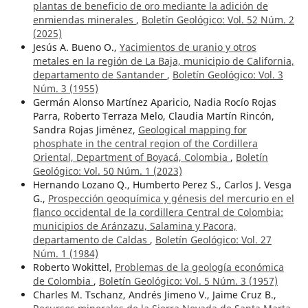
plantas de beneficio de oro mediante la adición de
enmiendas minerales
,
Boletín Geológico: Vol. 52 Núm. 2
(2025)
Jesús A. Bueno O.,
Yacimientos de uranio y otros
metales en la región de La Baja, municipio de California,
departamento de Santander
,
Boletín Geológico: Vol. 3
Núm. 3 (1955)
Germán Alonso Martínez Aparicio, Nadia Rocío Rojas
Parra, Roberto Terraza Melo, Claudia Martín Rincón,
Sandra Rojas Jiménez,
Geological mapping for
phosphate in the central region of the Cordillera
Oriental, Department of Boyacá, Colombia
,
Boletín
Geológico: Vol. 50 Núm. 1 (2023)
Hernando Lozano Q., Humberto Perez S., Carlos J. Vesga
G.,
Prospección geoquímica y génesis del mercurio en el
flanco occidental de la cordillera Central de Colombia:
municipios de Aránzazu, Salamina y Pacora,
departamento de Caldas
,
Boletín Geológico: Vol. 27
Núm. 1 (1984)
Roberto Wokittel,
Problemas de la geología económica
de Colombia
,
Boletín Geológico: Vol. 5 Núm. 3 (1957)
Charles M. Tschanz, Andrés Jimeno V., Jaime Cruz B.,