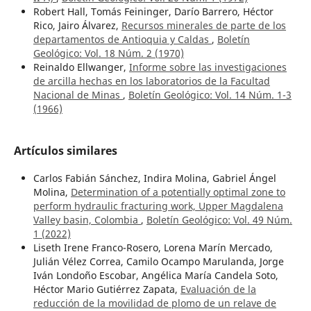
Robert Hall, Tomás Feininger, Darío Barrero, Héctor
Rico, Jairo Álvarez,
Recursos minerales de parte de los
departamentos de Antioquia y Caldas
,
Boletín
Geológico: Vol. 18 Núm. 2 (1970)
Reinaldo Ellwanger,
Informe sobre las investigaciones
de arcilla hechas en los laboratorios de la Facultad
Nacional de Minas
,
Boletín Geológico: Vol. 14 Núm. 1-3
(1966)
Artículos similares
Carlos Fabián Sánchez, Indira Molina, Gabriel Ángel
Molina,
Determination of a potentially optimal zone to
perform hydraulic fracturing work, Upper Magdalena
Valley basin, Colombia
,
Boletín Geológico: Vol. 49 Núm.
1 (2022)
Liseth Irene Franco-Rosero, Lorena Marín Mercado,
Julián Vélez Correa, Camilo Ocampo Marulanda, Jorge
Iván Londoño Escobar, Angélica María Candela Soto,
Héctor Mario Gutiérrez Zapata,
Evaluación de la
reducción de la movilidad de plomo de un relave de