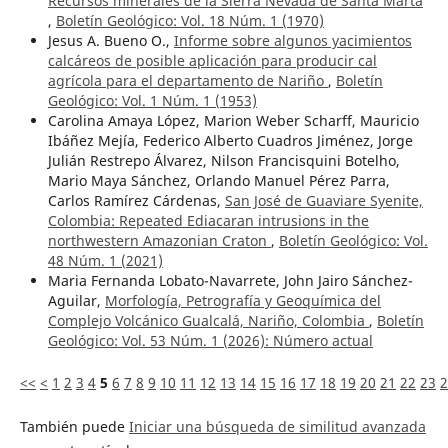
Recursos minerales de la Sierra Nevada de Santa Marta
,
Boletín Geológico: Vol. 18 Núm. 1 (1970)
Jesus A. Bueno O.,
Informe sobre algunos yacimientos
calcáreos de posible aplicación para producir cal
agrícola para el departamento de Nariño
,
Boletín
Geológico: Vol. 1 Núm. 1 (1953)
Carolina Amaya López, Marion Weber Scharff, Mauricio
Ibáñez Mejía, Federico Alberto Cuadros Jiménez, Jorge
Julián Restrepo Álvarez, Nilson Francisquini Botelho,
Mario Maya Sánchez, Orlando Manuel Pérez Parra,
Carlos Ramírez Cárdenas,
San José de Guaviare Syenite,
Colombia: Repeated Ediacaran intrusions in the
northwestern Amazonian Craton
,
Boletín Geológico: Vol.
48 Núm. 1 (2021)
Maria Fernanda Lobato-Navarrete, John Jairo Sánchez-
Aguilar,
Morfología, Petrografía y Geoquímica del
Complejo Volcánico Gualcalá, Nariño, Colombia
,
Boletín
Geológico: Vol. 53 Núm. 1 (2026): ¨Número actual
<<
<
1
2
3
4
5
6
7
8
9
10
11
12
13
14
15
16
17
18
19
20
21
22
23
2
También puede
Iniciar una búsqueda de similitud avanzada