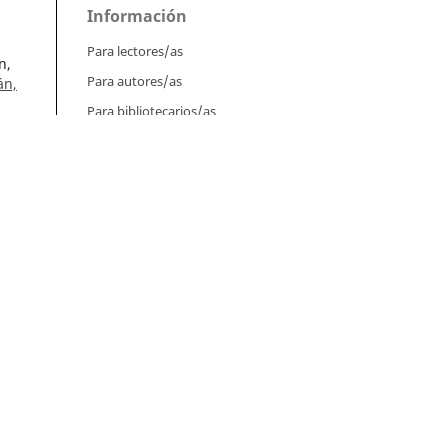
Información
Para lectores/as
n,
Para autores/as
án,
Para bibliotecarios/as
l.
Tutoriales
Intrucciones para autores
Cómo enviar un artículo
Cómo cargar una versión corregida
l
Cómo diligenciar metadatos en OJS
Instrucciones para revisores
Cómo hacer una revisión
Instrucciones para editores
Cómo enviar un artículo a revisión
mes;
Cómo enviar correcciones a los