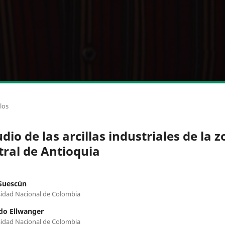
los
dio de las arcillas industriales de la 
tral de Antioquia
Suescún
idad Nacional de Colombia
do Ellwanger
idad Nacional de Colombia