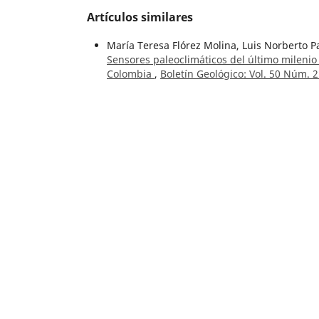
Artículos similares
María Teresa Flórez Molina, Luis Norberto P
Sensores paleoclimáticos del último mileni
Colombia
,
Boletín Geológico: Vol. 50 Núm. 2
María Teresa Flórez-Molina, Luis Norberto 
preservada en los sedimentos del Pantano 
51 Núm. 1 (2024):
César Augusto Castellanos-Morales, Frank V
área kárstica de La Paz, Santander. Primer
Geológico: Vol. 51 Núm. 2 (2024): Número Es
Ricardo Arturo Méndez Fajury, Carlos A. La
Machín en el registro histórico, Tolima, Co
Roberto Terraza Melo, Germán Martínez Apa
region of the Eastern Cordillera, Colombia
,
Mario Maya Sánchez,
Editorial
,
Boletín Geol
John Jairo Sánchez,
Reports of abnormal ani
Geológico: Vol. 51 Núm. 1 (2024):
Maria Teresa Flórez Molina, Luis Norberto 
Bramadora, Sopetrán, Antioquia, Colombia
Oscar Barbosa-Trujillo, Henry Gallo-Martinez
Bohórquez,
Hábitos alimenticios de tres es