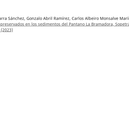
arra Sánchez, Gonzalo Abril Ramírez, Carlos Albeiro Monsalve Marí
o preservados en los sedimentos del Pantano La Bramadora, Sopetr
 (2023)
Parra-Sánchez,
Indicadores de la paleo precipitación interanual
La Bramadora, Sopetrán, Antioquia, Colombia
,
Boletín Geológico: Vo
argas, Wadi Elim Sosa-González,
Un evento de extinción local en el
 registro para un ambiente subterráneo en Colombia
,
Boletín
pecial de Espeleología
verde Castaño, María Luisa Monsalve Bustamante,
El volcán Cerro
lombia
,
Boletín Geológico: Vol. 50 Núm. 2 (2023)
ricio,
Motavita Formation, new lithostratigraphic unit in the centra
Boletín Geológico: Vol. 50 Núm. 2 (2023)
ógico: Vol. 49 Núm. 1 (2022)
mal behavior in relation to earth-quakes in Colombia
,
Boletín
Parra Sánchez,
Datos del Núcleo 14 - Sedimentos del pantano La
,
Boletín Geológico: Vol. 50 Núm. 2 (2023)
, Carlos A. Lasso, Alex A. Gonzalez-Vargas, Gonzalo Valdivieso-
pecies de bagres cavernícolas del género Trichomycterus (Silurifor