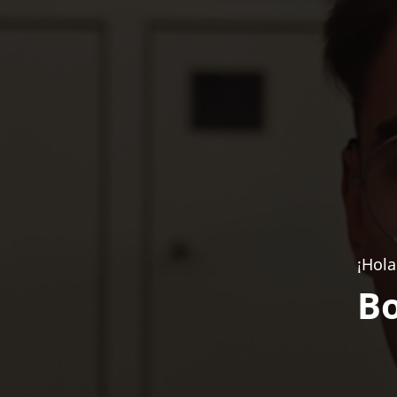
¡Hola
Bo