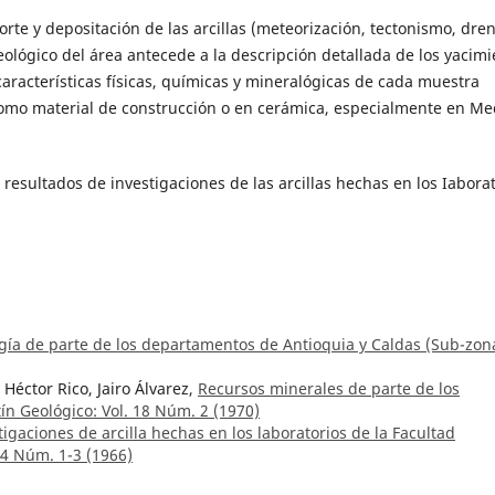
rte y depositación de las arcillas (meteorización, tectonismo, dren
lógico del área antecede a la descripción detallada de los yacimi
características físicas, químicas y mineralógicas de cada muestra
 como material de construcción o en cerámica, especialmente en Med
 resultados de investigaciones de las arcillas hechas en los Iabora
gía de parte de los departamentos de Antioquia y Caldas (Sub-zona
 Héctor Rico, Jairo Álvarez,
Recursos minerales de parte de los
tín Geológico: Vol. 18 Núm. 2 (1970)
igaciones de arcilla hechas en los laboratorios de la Facultad
14 Núm. 1-3 (1966)