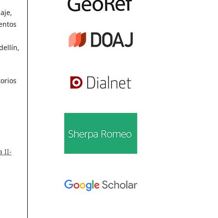
aje,
entos
ellín,
torios
 II-