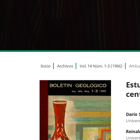
Inicio
Archivos
Vol. 14 Núm. 1-3 (1966)
Artícu
Estu
cen
Darío 
Univers
Reinal
Univers