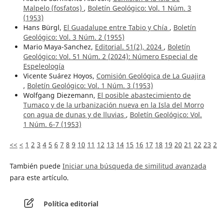
Malpelo (fosfatos)
,
Boletín Geológico: Vol. 1 Núm. 3
(1953)
Hans Bürgl,
El Guadalupe entre Tabio y Chía
,
Boletín
Geológico: Vol. 3 Núm. 2 (1955)
Mario Maya-Sanchez,
Editorial. 51(2), 2024
,
Boletín
Geológico: Vol. 51 Núm. 2 (2024): Número Especial de
Espeleología
Vicente Suárez Hoyos,
Comisión Geológica de La Guajira
,
Boletín Geológico: Vol. 1 Núm. 3 (1953)
Wolfgang Diezemann,
El posible abastecimiento de
Tumaco y de la urbanización nueva en la Isla del Morro
con agua de dunas y de lluvias
,
Boletín Geológico: Vol.
1 Núm. 6-7 (1953)
<<
<
1
2
3
4
5
6
7
8
9
10
11
12
13
14
15
16
17
18
19
20
21
22
23
2
También puede
Iniciar una búsqueda de similitud avanzada
para este artículo.
Política editorial