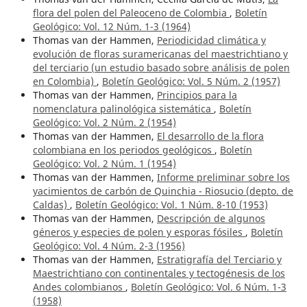
flora del polen del Paleoceno de Colombia
,
Boletín
Geológico: Vol. 12 Núm. 1-3 (1964)
Thomas van der Hammen,
Periodicidad climática y
evolución de floras suramericanas del maestrichtiano y
del terciario (un estudio basado sobre análisis de polen
en Colombia)
,
Boletín Geológico: Vol. 5 Núm. 2 (1957)
Thomas van der Hammen,
Principios para la
nomenclatura palinológica sistemática
,
Boletín
Geológico: Vol. 2 Núm. 2 (1954)
Thomas van der Hammen,
El desarrollo de la flora
colombiana en los periodos geológicos
,
Boletín
Geológico: Vol. 2 Núm. 1 (1954)
Thomas van der Hammen,
Informe preliminar sobre los
yacimientos de carbón de Quinchia - Riosucio (depto. de
Caldas)
,
Boletín Geológico: Vol. 1 Núm. 8-10 (1953)
Thomas van der Hammen,
Descripción de algunos
géneros y especies de polen y esporas fósiles
,
Boletín
Geológico: Vol. 4 Núm. 2-3 (1956)
Thomas van der Hammen,
Estratigrafía del Terciario y
Maestrichtiano con continentales y tectogénesis de los
Andes colombianos
,
Boletín Geológico: Vol. 6 Núm. 1-3
(1958)