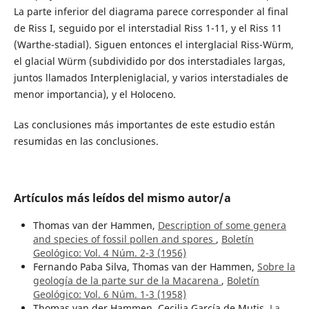
La parte inferior del diagrama parece corresponder al final
de Riss I, seguido por el interstadial Riss 1-11, y el Riss 11
(Warthe-stadial). Siguen entonces el interglacial Riss-Würm,
el glacial Würm (subdividido por dos interstadiales largas,
juntos llamados Interpleniglacial, y varios interstadiales de
menor importancia), y el Holoceno.
Las conclusiones más importantes de este estudio están
resumidas en las conclusiones.
Artículos más leídos del mismo autor/a
Thomas van der Hammen,
Description of some genera
and species of fossil pollen and spores
,
Boletín
Geológico: Vol. 4 Núm. 2-3 (1956)
Fernando Paba Silva, Thomas van der Hammen,
Sobre la
geología de la parte sur de la Macarena
,
Boletín
Geológico: Vol. 6 Núm. 1-3 (1958)
Thomas van der Hammen, Cecilia García de Mutis,
La