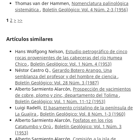
Thomas van der Hammen,
Nomenclatura palinológica
sistemática
,
Boletín Geológico: Vol. 4 Núm. 2-3 (1956)
1
2
>
>>
Artículos similares
Hans Wolfgong Nelson,
Estudio petrográfico de cinco
rocas provenientes de las cabeceras del río Humea
Chico
,
Boletín Geológico: Vol. 1 Núm. 4 (1953)
Néstor Castro Q.,
Gerardo Botero Arango. Una
semblanza del profesor y del hombre de ciencia
,
Boletín Geológico: Vol. 28 Núm. 3 (1987)
Alberto Sarmiento Alarcón,
Prospección de yacimientos
de cobre, plomo y zinc, departamento del Tolima
,
Boletín Geológico: Vol. 1 Núm. 11-12 (1953)
Luigi Radelli,
El basamento cristalino de la península de
La Guajira
,
Boletín Geológico: Vol. 8 Núm. 1-3 (1960)
Alberto Sarmiento Alarcón,
Fosfatos en los ríos
Catatumbo y Orú
,
Boletín Geológico: Vol. 1 Núm. 3
(1953)
Alberto Sarmiento Alarcón,
Comisión a la isla de