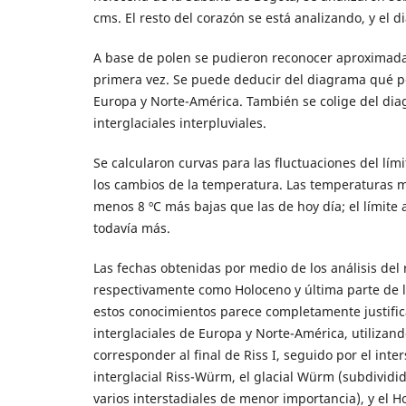
cms. El resto del corazón se está analizando, y el 
A base de polen se pudieron reconocer aproximada
primera vez. Se puede deducir del diagrama qué per
Europa y Norte-América. También se colige del diag
interglaciales interpluviales.
Se calcularon curvas para las fluctuaciones del lím
los cambios de la temperatura. Las temperaturas m
menos 8 ºC más bajas que las de hoy día; el límite a
todavía más.
Las fechas obtenidas por medio de los análisis de
respectivamente como Holoceno y última parte de 
estos conocimientos parece completamente justifica
interglaciales de Europa y Norte-América, utilizan
corresponder al final de Riss I, seguido por el inter
interglacial Riss-Würm, el glacial Würm (subdividido
varios interstadiales de menor importancia), y el H