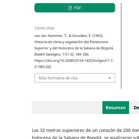
PDF
Cómo citar
van der Hammen, T., & González, E. (1963).
Historia de clima y vegetación del Pleistoceno
Superior y del Holoceno de la Sabana de Bogotá.
Boletín Geológico
,
11
(1-3), 189–266.
https://doi.org/10.32685/0120-1425/bolgeol11.1-
3.1963.202
Más formatos de cita
Resumen
De
Los 32 metros superiores de un corazón de 200 me
holocena de la Sabana de Bogotá, se analizaron so