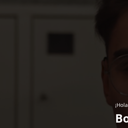
¡Hola
Bo