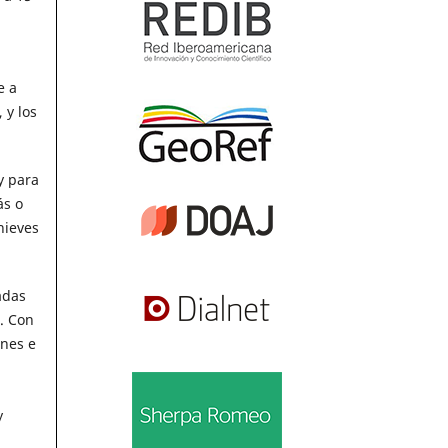
e a
 y los
y para
ás o
nieves
adas
. Con
ones e
y