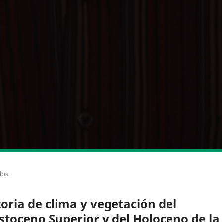
los
toria de clima y vegetación del
istoceno Superior y del Holoceno de la