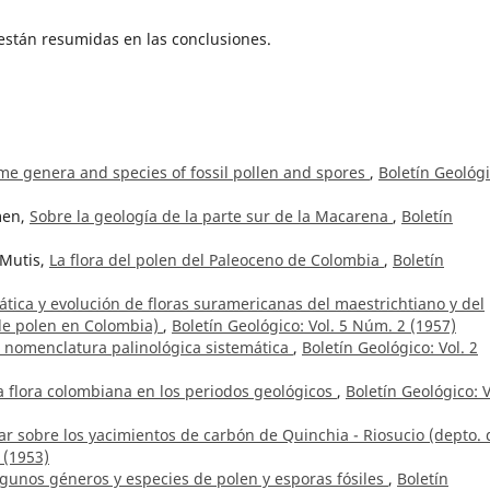
están resumidas en las conclusiones.
ome genera and species of fossil pollen and spores
,
Boletín Geológi
men,
Sobre la geología de la parte sur de la Macarena
,
Boletín
 Mutis,
La flora del polen del Paleoceno de Colombia
,
Boletín
ática y evolución de floras suramericanas del maestrichtiano y del
 de polen en Colombia)
,
Boletín Geológico: Vol. 5 Núm. 2 (1957)
a nomenclatura palinológica sistemática
,
Boletín Geológico: Vol. 2
la flora colombiana en los periodos geológicos
,
Boletín Geológico: V
r sobre los yacimientos de carbón de Quinchia - Riosucio (depto. 
 (1953)
lgunos géneros y especies de polen y esporas fósiles
,
Boletín