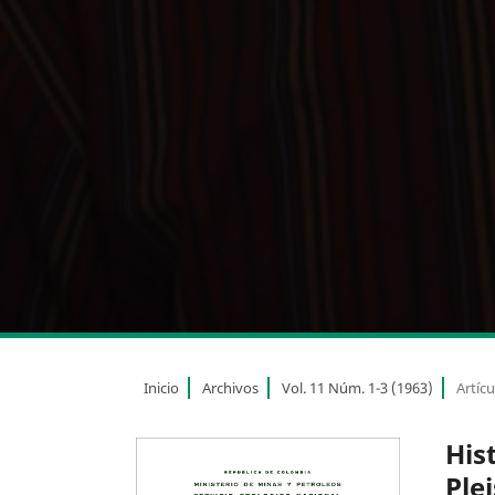
Inicio
Archivos
Vol. 11 Núm. 1-3 (1963)
Artícu
His
Ple