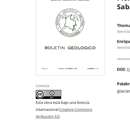
Sab
Thoma
Servici
Enriqu
Servici
DOI:
h
Palabr
Licencia
glacia
Esta obra está bajo una licencia
internacional
Creative Commons
Atribución 4.0
.