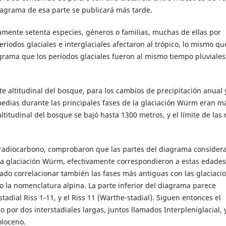
diagrama de esa parte se publicará más tarde.
mente setenta especies, géneros o familias, muchas de ellas por
íodos glaciales e interglaciales afectaron al trópico, lo mismo qu
rama que los períodos glaciales fueron al mismo tiempo pluviales,
ite altitudinal del bosque, para los cambios de precipitación anual 
edias durante las principales fases de la glaciación Würm eran m
ltitudinal del bosque se bajó hasta 1300 metros, y el límite de las 
l radiocarbono, comprobaron que las partes del diagrama consider
la glaciación Würm, efectivamente correspondieron a estas edades
do correlacionar también las fases más antiguas con las glaciaci
do la nomenclatura alpina. La parte inferior del diagrama parece
stadial Riss 1-11, y el Riss 11 (Warthe-stadial). Siguen entonces el
 por dos interstadiales largas, juntos llamados Interpleniglacial, 
oloceno.