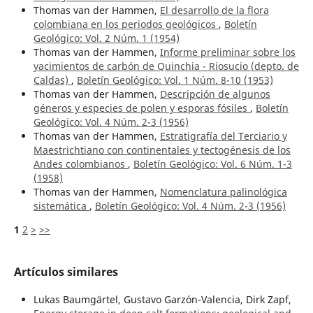
Thomas van der Hammen,
El desarrollo de la flora
colombiana en los periodos geológicos
,
Boletín
Geológico: Vol. 2 Núm. 1 (1954)
Thomas van der Hammen,
Informe preliminar sobre los
yacimientos de carbón de Quinchia - Riosucio (depto. de
Caldas)
,
Boletín Geológico: Vol. 1 Núm. 8-10 (1953)
Thomas van der Hammen,
Descripción de algunos
géneros y especies de polen y esporas fósiles
,
Boletín
Geológico: Vol. 4 Núm. 2-3 (1956)
Thomas van der Hammen,
Estratigrafía del Terciario y
Maestrichtiano con continentales y tectogénesis de los
Andes colombianos
,
Boletín Geológico: Vol. 6 Núm. 1-3
(1958)
Thomas van der Hammen,
Nomenclatura palinológica
sistemática
,
Boletín Geológico: Vol. 4 Núm. 2-3 (1956)
1
2
>
>>
Artículos similares
Lukas Baumgärtel, Gustavo Garzón-Valencia, Dirk Zapf,