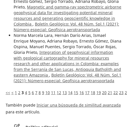
Ernesto Gómez, Sergio Torrado, Adriana Robayo, Gloria
Prieto,
Magnetic and gamma-ray spectrometric airborne
geophysical data for investigating potential mineral
resources and generating geoscientific knowledge in
Colombia
,
Boletín Geológico: Vol. 48 Núm. Spl.1 (2021):
Número especial: Geofísica aerotransportada
Norma Marcela Lara, Hernán Darío Arias, Ismael
Enrique Moyano, Adriana Robayo, Ernesto Gómez, Diana
Ospina, Manuel Puentes, Sergio Torrado, Óscar Rojas,
Gloria Prieto,
Integration of geophysical information
with geological cartography for mineral resources
research and other applications in Colombia: examples
from the Serranía de San Lucas, Antioquia Batholith and
eastern Amazonia
,
Boletín Geológico: Vol. 48 Núm. Spl.1
(2021): Número especial: Geofísica aerotransportada
<<
<
1
2
3
4
5
6
7
8
9
10
11
12
13
14
15
16
17
18
19
20
21
22
23
2
También puede
Iniciar una búsqueda de similitud avanzada
para este artículo.