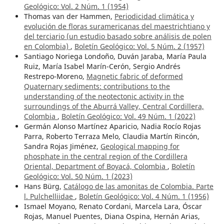
Geológico: Vol. 2 Núm. 1 (1954)
Thomas van der Hammen,
Periodicidad climática y
evolución de floras suramericanas del maestrichtiano y
del terciario (un estudio basado sobre análisis de polen
en Colombia)
,
Boletín Geológico: Vol. 5 Núm. 2 (1957)
Santiago Noriega Londoño, Duván Jaraba, María Paula
Ruiz, María Isabel Marín-Cerón, Sergio Andrés
Restrepo-Moreno,
Magnetic fabric of deformed
Quaternary sediments: contributions to the
understanding of the neotectonic activity in the
surroundings of the Aburrá Valley, Central Cordillera,
Colombia
,
Boletín Geológico: Vol. 49 Núm. 1 (2022)
Germán Alonso Martínez Aparicio, Nadia Rocío Rojas
Parra, Roberto Terraza Melo, Claudia Martín Rincón,
Sandra Rojas Jiménez,
Geological mapping for
phosphate in the central region of the Cordillera
Oriental, Department of Boyacá, Colombia
,
Boletín
Geológico: Vol. 50 Núm. 1 (2023)
Hans Bürg,
Catálogo de las amonitas de Colombia. Parte
l. Pulchelliidae
,
Boletín Geológico: Vol. 4 Núm. 1 (1956)
Ismael Moyano, Renato Cordani, Marcela Lara, Óscar
Rojas, Manuel Puentes, Diana Ospina, Hernán Arias,