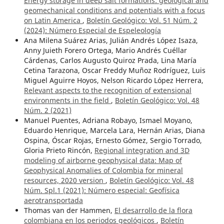
Energy storage in deep salt formations: geological and
geomechanical conditions and potentials with a focus
on Latin America
,
Boletín Geológico: Vol. 51 Núm. 2
(2024): Número Especial de Espeleología
Ana Milena Suárez Arias, Julián Andrés López Isaza,
Anny Juieth Forero Ortega, Mario Andrés Cuéllar
Cárdenas, Carlos Augusto Quiroz Prada, Lina María
Cetina Tarazona, Oscar Freddy Muñoz Rodríguez, Luis
Miguel Aguirre Hoyos, Nelson Ricardo López Herrera,
Relevant aspects to the recognition of extensional
environments in the field
,
Boletín Geológico: Vol. 48
Núm. 2 (2021)
Manuel Puentes, Adriana Robayo, Ismael Moyano,
Eduardo Henrique, Marcela Lara, Hernán Arias, Diana
Ospina, Óscar Rojas, Ernesto Gómez, Sergio Torrado,
Gloria Prieto Rincón,
Regional integration and 3D
modeling of airborne geophysical data: Map of
Geophysical Anomalies of Colombia for mineral
resources, 2020 version
,
Boletín Geológico: Vol. 48
Núm. Spl.1 (2021): Número especial: Geofísica
aerotransportada
Thomas van der Hammen,
El desarrollo de la flora
colombiana en los periodos geológicos
,
Boletín