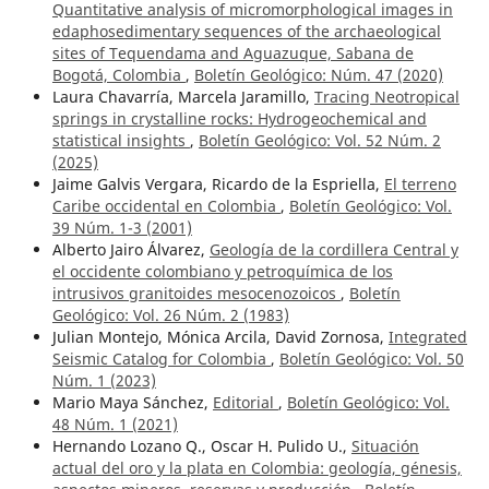
Quantitative analysis of micromorphological images in
edaphosedimentary sequences of the archaeological
sites of Tequendama and Aguazuque, Sabana de
Bogotá, Colombia
,
Boletín Geológico: Núm. 47 (2020)
Laura Chavarría, Marcela Jaramillo,
Tracing Neotropical
springs in crystalline rocks: Hydrogeochemical and
statistical insights
,
Boletín Geológico: Vol. 52 Núm. 2
(2025)
Jaime Galvis Vergara, Ricardo de la Espriella,
El terreno
Caribe occidental en Colombia
,
Boletín Geológico: Vol.
39 Núm. 1-3 (2001)
Alberto Jairo Álvarez,
Geología de la cordillera Central y
el occidente colombiano y petroquímica de los
intrusivos granitoides mesocenozoicos
,
Boletín
Geológico: Vol. 26 Núm. 2 (1983)
Julian Montejo, Mónica Arcila, David Zornosa,
Integrated
Seismic Catalog for Colombia
,
Boletín Geológico: Vol. 50
Núm. 1 (2023)
Mario Maya Sánchez,
Editorial
,
Boletín Geológico: Vol.
48 Núm. 1 (2021)
Hernando Lozano Q., Oscar H. Pulido U.,
Situación
actual del oro y la plata en Colombia: geología, génesis,