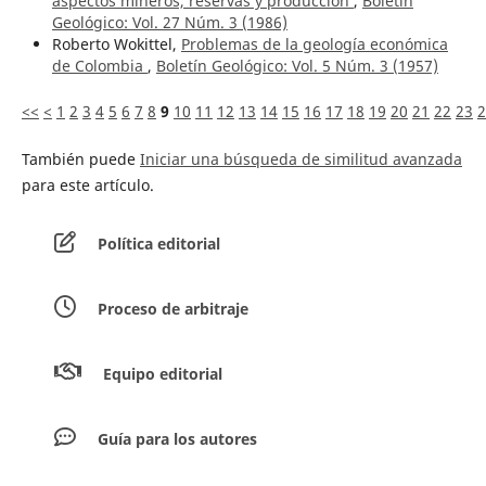
aspectos mineros, reservas y producción
,
Boletín
Geológico: Vol. 27 Núm. 3 (1986)
Roberto Wokittel,
Problemas de la geología económica
de Colombia
,
Boletín Geológico: Vol. 5 Núm. 3 (1957)
<<
<
1
2
3
4
5
6
7
8
9
10
11
12
13
14
15
16
17
18
19
20
21
22
23
2
También puede
Iniciar una búsqueda de similitud avanzada
para este artículo.
Política editorial
Proceso de arbitraje
Equipo editorial
Guía para los autores