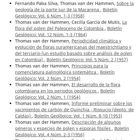
Fernando Paba Silva, Thomas van der Hammen,
Sobre la
geología de la parte sur de la Macarena
,
Boletín
Geológico: Vol. 6 Núm. 1-3 (1958)
Thomas van der Hammen, Cecilia García de Mutis,
La
flora del polen del Paleoceno de Colombia
,
Boletín
Geológico: Vol. 12 Núm. 1-3 (1964)
Thomas van der Hammen,
Periodicidad climática y
evolución de floras suramericanas del maestrichtiano y
del terciario (un estudio basado sobre análisis de polen
en Colombia)
,
Boletín Geológico: Vol. 5 Núm. 2 (1957)
Thomas van der Hammen,
Principios para la
nomenclatura palinológica sistemática
,
Boletín
Geológico: Vol. 2 Núm. 2 (1954)
Thomas van der Hammen,
El desarrollo de la flora
colombiana en los periodos geológicos
,
Boletín
Geológico: Vol. 2 Núm. 1 (1954)
Thomas van der Hammen,
Informe preliminar sobre los
yacimientos de carbón de Quinchia - Riosucio (depto. de
Caldas)
,
Boletín Geológico: Vol. 1 Núm. 8-10 (1953)
Thomas van der Hammen,
Descripción de algunos
géneros y especies de polen y esporas fósiles
,
Boletín
Geológico: Vol. 4 Núm. 2-3 (1956)