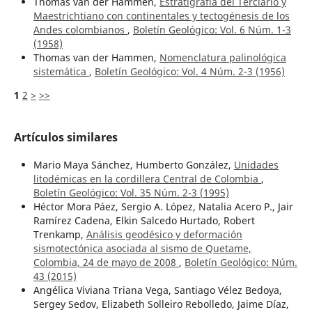
Thomas van der Hammen,
Estratigrafía del Terciario y
Maestrichtiano con continentales y tectogénesis de los
Andes colombianos
,
Boletín Geológico: Vol. 6 Núm. 1-3
(1958)
Thomas van der Hammen,
Nomenclatura palinológica
sistemática
,
Boletín Geológico: Vol. 4 Núm. 2-3 (1956)
1
2
>
>>
Artículos similares
Mario Maya Sánchez, Humberto González,
Unidades
litodémicas en la cordillera Central de Colombia
,
Boletín Geológico: Vol. 35 Núm. 2-3 (1995)
Héctor Mora Páez, Sergio A. López, Natalia Acero P., Jair
Ramírez Cadena, Elkin Salcedo Hurtado, Robert
Trenkamp,
Análisis geodésico y deformación
sismotectónica asociada al sismo de Quetame,
Colombia, 24 de mayo de 2008
,
Boletín Geológico: Núm.
43 (2015)
Angélica Viviana Triana Vega, Santiago Vélez Bedoya,
Sergey Sedov, Elizabeth Solleiro Rebolledo, Jaime Díaz,