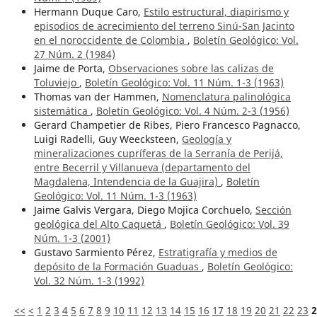
Hermann Duque Caro,
Estilo estructural, diapirismo y
episodios de acrecimiento del terreno Sinú-San Jacinto
en el noroccidente de Colombia
,
Boletín Geológico: Vol.
27 Núm. 2 (1984)
Jaime de Porta,
Observaciones sobre las calizas de
Toluviejo
,
Boletín Geológico: Vol. 11 Núm. 1-3 (1963)
Thomas van der Hammen,
Nomenclatura palinológica
sistemática
,
Boletín Geológico: Vol. 4 Núm. 2-3 (1956)
Gerard Champetier de Ribes, Piero Francesco Pagnacco,
Luigi Radelli, Guy Weecksteen,
Geología y
mineralizaciones cupríferas de la Serranía de Perijá,
entre Becerril y Villanueva (departamento del
Magdalena, Intendencia de la Guajira)
,
Boletín
Geológico: Vol. 11 Núm. 1-3 (1963)
Jaime Galvis Vergara, Diego Mojica Corchuelo,
Sección
geológica del Alto Caquetá
,
Boletín Geológico: Vol. 39
Núm. 1-3 (2001)
Gustavo Sarmiento Pérez,
Estratigrafía y medios de
depósito de la Formación Guaduas
,
Boletín Geológico:
Vol. 32 Núm. 1-3 (1992)
<<
<
1
2
3
4
5
6
7
8
9
10
11
12
13
14
15
16
17
18
19
20
21
22
23
2