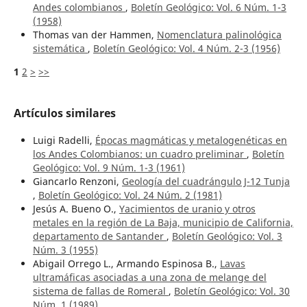
Andes colombianos
,
Boletín Geológico: Vol. 6 Núm. 1-3
(1958)
Thomas van der Hammen,
Nomenclatura palinológica
sistemática
,
Boletín Geológico: Vol. 4 Núm. 2-3 (1956)
1
2
>
>>
Artículos similares
Luigi Radelli,
Épocas magmáticas y metalogenéticas en
los Andes Colombianos: un cuadro preliminar
,
Boletín
Geológico: Vol. 9 Núm. 1-3 (1961)
Giancarlo Renzoni,
Geología del cuadrángulo J-12 Tunja
,
Boletín Geológico: Vol. 24 Núm. 2 (1981)
Jesús A. Bueno O.,
Yacimientos de uranio y otros
metales en la región de La Baja, municipio de California,
departamento de Santander
,
Boletín Geológico: Vol. 3
Núm. 3 (1955)
Abigail Orrego L., Armando Espinosa B.,
Lavas
ultramáficas asociadas a una zona de melange del
sistema de fallas de Romeral
,
Boletín Geológico: Vol. 30
Núm. 1 (1989)