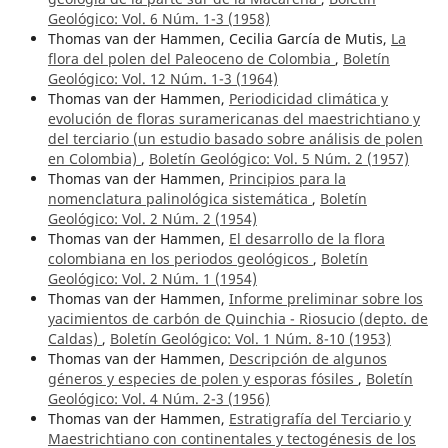
Geológico: Vol. 6 Núm. 1-3 (1958)
Thomas van der Hammen, Cecilia García de Mutis,
La
flora del polen del Paleoceno de Colombia
,
Boletín
Geológico: Vol. 12 Núm. 1-3 (1964)
Thomas van der Hammen,
Periodicidad climática y
evolución de floras suramericanas del maestrichtiano y
del terciario (un estudio basado sobre análisis de polen
en Colombia)
,
Boletín Geológico: Vol. 5 Núm. 2 (1957)
Thomas van der Hammen,
Principios para la
nomenclatura palinológica sistemática
,
Boletín
Geológico: Vol. 2 Núm. 2 (1954)
Thomas van der Hammen,
El desarrollo de la flora
colombiana en los periodos geológicos
,
Boletín
Geológico: Vol. 2 Núm. 1 (1954)
Thomas van der Hammen,
Informe preliminar sobre los
yacimientos de carbón de Quinchia - Riosucio (depto. de
Caldas)
,
Boletín Geológico: Vol. 1 Núm. 8-10 (1953)
Thomas van der Hammen,
Descripción de algunos
géneros y especies de polen y esporas fósiles
,
Boletín
Geológico: Vol. 4 Núm. 2-3 (1956)
Thomas van der Hammen,
Estratigrafía del Terciario y
Maestrichtiano con continentales y tectogénesis de los