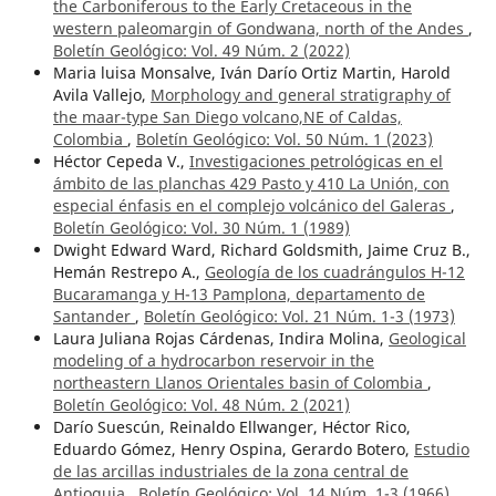
the Carboniferous to the Early Cretaceous in the
western paleomargin of Gondwana, north of the Andes
,
Boletín Geológico: Vol. 49 Núm. 2 (2022)
Maria luisa Monsalve, Iván Darío Ortiz Martin, Harold
Avila Vallejo,
Morphology and general stratigraphy of
the maar-type San Diego volcano,NE of Caldas,
Colombia
,
Boletín Geológico: Vol. 50 Núm. 1 (2023)
Héctor Cepeda V.,
Investigaciones petrológicas en el
ámbito de las planchas 429 Pasto y 410 La Unión, con
especial énfasis en el complejo volcánico del Galeras
,
Boletín Geológico: Vol. 30 Núm. 1 (1989)
Dwight Edward Ward, Richard Goldsmith, Jaime Cruz B.,
Hemán Restrepo A.,
Geología de los cuadrángulos H-12
Bucaramanga y H-13 Pamplona, departamento de
Santander
,
Boletín Geológico: Vol. 21 Núm. 1-3 (1973)
Laura Juliana Rojas Cárdenas, Indira Molina,
Geological
modeling of a hydrocarbon reservoir in the
northeastern Llanos Orientales basin of Colombia
,
Boletín Geológico: Vol. 48 Núm. 2 (2021)
Darío Suescún, Reinaldo Ellwanger, Héctor Rico,
Eduardo Gómez, Henry Ospina, Gerardo Botero,
Estudio
de las arcillas industriales de la zona central de
Antioquia
,
Boletín Geológico: Vol. 14 Núm. 1-3 (1966)