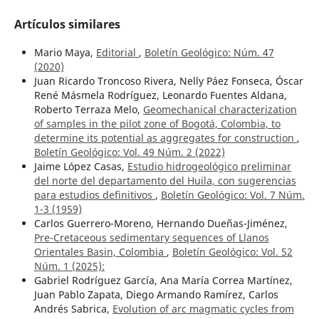
Artículos similares
Mario Maya,
Editorial
,
Boletín Geológico: Núm. 47
(2020)
Juan Ricardo Troncoso Rivera, Nelly Páez Fonseca, Óscar
René Másmela Rodríguez, Leonardo Fuentes Aldana,
Roberto Terraza Melo,
Geomechanical characterization
of samples in the pilot zone of Bogotá, Colombia, to
determine its potential as aggregates for construction
,
Boletín Geológico: Vol. 49 Núm. 2 (2022)
Jaime López Casas,
Estudio hidrogeológico preliminar
del norte del departamento del Huila, con sugerencias
para estudios definitivos
,
Boletín Geológico: Vol. 7 Núm.
1-3 (1959)
Carlos Guerrero-Moreno, Hernando Dueñas-Jiménez,
Pre-Cretaceous sedimentary sequences of Llanos
Orientales Basin, Colombia
,
Boletín Geológico: Vol. 52
Núm. 1 (2025):
Gabriel Rodríguez García, Ana María Correa Martínez,
Juan Pablo Zapata, Diego Armando Ramírez, Carlos
Andrés Sabrica,
Evolution of arc magmatic cycles from