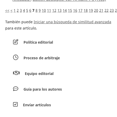
<<
<
1
2
3
4
5
6
7
8
9
10
11
12
13
14
15
16
17
18
19
20
21
22
23
2
También puede
Iniciar una búsqueda de similitud avanzada
para este artículo.
Política editorial
Proceso de arbitraje
Equipo editorial
Guía para los autores
Envíar artículos