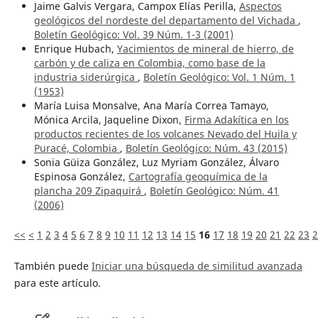
Jaime Galvis Vergara, Campox Elías Perilla,
Aspectos
geológicos del nordeste del departamento del Vichada
,
Boletín Geológico: Vol. 39 Núm. 1-3 (2001)
Enrique Hubach,
Yacimientos de mineral de hierro, de
carbón y de caliza en Colombia, como base de la
industria siderúrgica
,
Boletín Geológico: Vol. 1 Núm. 1
(1953)
María Luisa Monsalve, Ana María Correa Tamayo,
Mónica Arcila, Jaqueline Dixon,
Firma Adakítica en los
productos recientes de los volcanes Nevado del Huila y
Puracé, Colombia
,
Boletín Geológico: Núm. 43 (2015)
Sonia Güiza González, Luz Myriam González, Álvaro
Espinosa González,
Cartografía geoquímica de la
plancha 209 Zipaquirá
,
Boletín Geológico: Núm. 41
(2006)
<<
<
1
2
3
4
5
6
7
8
9
10
11
12
13
14
15
16
17
18
19
20
21
22
23
2
También puede
Iniciar una búsqueda de similitud avanzada
para este artículo.