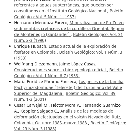
referentes a aguas subterráneas, que pueden ser
consultados en el Instituto Geológico Nacional
,
Boletín
Geológico: Vol. 5 Núm. 1 (1957)
Hernando Mendoza Forero,
Mineralizacion de Pb-Zn en
sedimentitas cretaceas de la cordillera Oriental. Región
de Montenegro (Santander)
,
Boletín Geológico: Vol. 31
Núm. 2-3 (1990)
Enrique Hubach,
Estado actual de la exploración de
fosfatos en Colombia
,
Boletín Geológico: Vol. 1 Núm. 3
(1953)
Wolfgang Diezemann, Jaime López Casas,
Consideraciones sobre la hidrogeología oficial
,
Boletín
Geológico: Vol. 1 Núm. 6-7 (1953)
María Eurídice Páramo Fonseca,
Los peces de la familia
Pachyrhizodontidae (Teleostei) del Turoniano del Valle
Superior del Magdalena
,
Boletín Geológico: Vol. 39
Núm. 1-3 (2001)
Cesar Carvajal M., Héctor Mora P., Fernando Guarnizo
A., Keppler Salgado C.,
Análisis de las medidas de
deformación efectuadas en el volcán Nevado del Ruiz,
Colombia. Octubre 1985–marzo 1988
,
Boletín Geológico:
Vol. 29 Núm. 3 (1988)