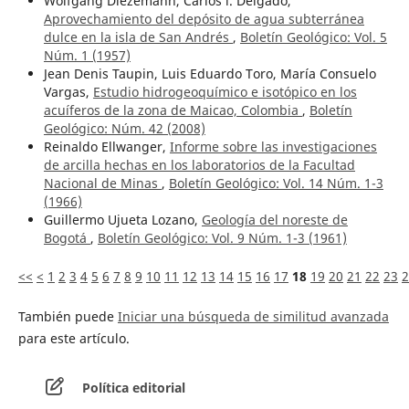
Wolfgang Diezemann, Carlos l. Delgado,
Aprovechamiento del depósito de agua subterránea
dulce en la isla de San Andrés
,
Boletín Geológico: Vol. 5
Núm. 1 (1957)
Jean Denis Taupin, Luis Eduardo Toro, María Consuelo
Vargas,
Estudio hidrogeoquímico e isotópico en los
acuíferos de la zona de Maicao, Colombia
,
Boletín
Geológico: Núm. 42 (2008)
Reinaldo Ellwanger,
Informe sobre las investigaciones
de arcilla hechas en los laboratorios de la Facultad
Nacional de Minas
,
Boletín Geológico: Vol. 14 Núm. 1-3
(1966)
Guillermo Ujueta Lozano,
Geología del noreste de
Bogotá
,
Boletín Geológico: Vol. 9 Núm. 1-3 (1961)
<<
<
1
2
3
4
5
6
7
8
9
10
11
12
13
14
15
16
17
18
19
20
21
22
23
2
También puede
Iniciar una búsqueda de similitud avanzada
para este artículo.
Política editorial