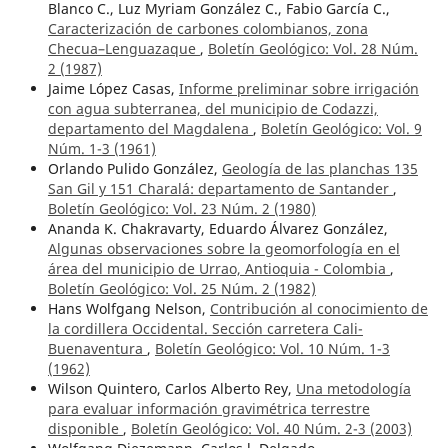
Blanco C., Luz Myriam González C., Fabio García C.,
Caracterización de carbones colombianos, zona
Checua–Lenguazaque
,
Boletín Geológico: Vol. 28 Núm.
2 (1987)
Jaime López Casas,
Informe preliminar sobre irrigación
con agua subterranea, del municipio de Codazzi,
departamento del Magdalena
,
Boletín Geológico: Vol. 9
Núm. 1-3 (1961)
Orlando Pulido González,
Geología de las planchas 135
San Gil y 151 Charalá: departamento de Santander
,
Boletín Geológico: Vol. 23 Núm. 2 (1980)
Ananda K. Chakravarty, Eduardo Álvarez González,
Algunas observaciones sobre la geomorfología en el
área del municipio de Urrao, Antioquia - Colombia
,
Boletín Geológico: Vol. 25 Núm. 2 (1982)
Hans Wolfgang Nelson,
Contribución al conocimiento de
la cordillera Occidental. Sección carretera Cali-
Buenaventura
,
Boletín Geológico: Vol. 10 Núm. 1-3
(1962)
Wilson Quintero, Carlos Alberto Rey,
Una metodología
para evaluar información gravimétrica terrestre
disponible
,
Boletín Geológico: Vol. 40 Núm. 2-3 (2003)