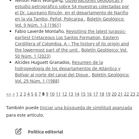
Nelson Hans Wolfgang,
Observaciones geológicas y
estudio petrográfico sobre 54 muestras colectadas por
el Dr. Laureano Rincón, en el departamento de Nariño
en la vía Tambo, Peñol, Policarpa
,
Boletín Geológico:
Vol. 9 Núm. 1-3 (1961)
Fabio Laverde Montaño,
Revisiting the latest Jurassic-
earliest Cretaceous Los Santos Formation, Eastern
Cordillera of Colombia. A – The history of its origin and
the lowermost part of the unit
,
Boletín Geológico: Vol.
50 Núm. 1 (2023)
Alcides Huguett Granados,
Resumen de la
hidrogeología de los departamentos de Atlántico y
Bolívar al norte del canal del Dique
,
Boletín Geológico:
Vol. 29 Núm. 1 (1988)
<<
<
1
2
3
4
5
6
7
8
9
10
11
12
13
14
15
16
17
18
19
20
21
22
23
2
También puede
Iniciar una búsqueda de similitud avanzada
para este artículo.
Política editorial