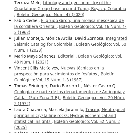
Terraza Melo,
Lithology and geochemistry of the
Guadalupe Group base around Tunja, Boyacá, Colombia
,
Boletín Geológico: Núm. 47 (2020)
Fabio Cediel,
El grupo Girón, una molasa mesozoica de
la cordillera Oriental
,
Boletín Geológico: Vol. 16 Núm. 1-
3 (1968)
Julian Montejo, Mónica Arcila, David Zornosa,
Integrated
Seismic Catalog for Colombia
,
Boletín Geológico: Vol. 50
Núm. 1 (2023)
Mario Maya Sánchez,
Editorial
,
Boletín Geológico: Vol.
48 Núm. 1 (2021)
Vincent Ellis McKelvey,
Nuevas técnicas en la
prospección para yacimientos de fosfatos
,
Boletín
Geológico: Vol. 15 Núm. 1-3 (1967)
Tomas Feininger, Darío Barrero L., Néstor Castro Q.,
Geología de parte de los departamentos de Antioquia y
Caldas (Sub-Zona II-B)
,
Boletín Geológico: Vol. 20 Núm.
2 (1972)
Laura Chavarría, Marcela Jaramillo,
Tracing Neotropical
springs in crystalline rocks: Hydrogeochemical and
statistical insights
,
Boletín Geológico: Vol. 52 Núm. 2
(2025)