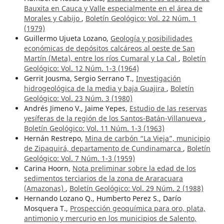
Bauxita en Cauca y Valle especialmente en el área de
Morales y Cabijo
,
Boletín Geológico: Vol. 22 Núm. 1
(1979)
Guillermo Ujueta Lozano,
Geología y posibilidades
económicas de depósitos calcáreos al oeste de San
Martín (Meta), entre los ríos Cumaral y La Cal
,
Boletín
Geológico: Vol. 12 Núm. 1-3 (1964)
Gerrit Jousma, Sergio Serrano T.,
Investigación
hidrogeológica de la media y baja Guajira
,
Boletín
Geológico: Vol. 23 Núm. 3 (1980)
Andrés Jimeno V., Jaime Yepes,
Estudio de las reservas
yesíferas de la región de los Santos-Batán-Villanueva
,
Boletín Geológico: Vol. 11 Núm. 1-3 (1963)
Hernán Restrepo,
Mina de carbón “La Vieja”, municipio
de Zipaquirá, departamento de Cundinamarca
,
Boletín
Geológico: Vol. 7 Núm. 1-3 (1959)
Carina Hoorn,
Nota preliminar sobre la edad de los
sedimentos terciarios de la zona de Araracuara
(Amazonas)
,
Boletín Geológico: Vol. 29 Núm. 2 (1988)
Hernando Lozano Q., Humberto Perez S., Darío
Mosquera T.,
Prospección geoquímica para oro, plata,
antimonio y mercurio en los municipios de Salento,