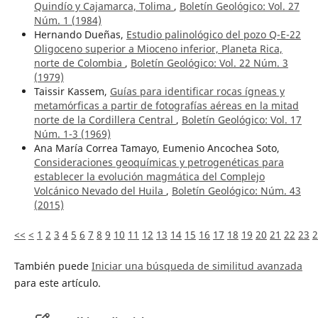
Quindío y Cajamarca, Tolima
,
Boletín Geológico: Vol. 27
Núm. 1 (1984)
Hernando Dueñas,
Estudio palinológico del pozo Q-E-22
Oligoceno superior a Mioceno inferior, Planeta Rica,
norte de Colombia
,
Boletín Geológico: Vol. 22 Núm. 3
(1979)
Taissir Kassem,
Guías para identificar rocas ígneas y
metamórficas a partir de fotografías aéreas en la mitad
norte de la Cordillera Central
,
Boletín Geológico: Vol. 17
Núm. 1-3 (1969)
Ana María Correa Tamayo, Eumenio Ancochea Soto,
Consideraciones geoquímicas y petrogenéticas para
establecer la evolución magmática del Complejo
Volcánico Nevado del Huila
,
Boletín Geológico: Núm. 43
(2015)
<<
<
1
2
3
4
5
6
7
8
9
10
11
12
13
14
15
16
17
18
19
20
21
22
23
2
También puede
Iniciar una búsqueda de similitud avanzada
para este artículo.