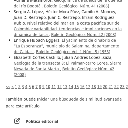
Adriana Matamoros,
Geoquímica de suelos de la Cuenca
del río Bogotá
,
Boletín Geológico: Núm. 41 (2006)
Sergio A. López, Héctor Mora Páez, Camilo A. Monroy,
Juan D. Restrepo, Juan C. Restrepo, Efraín Rodríguez
Rubio,
Nivel relativo del mar en la costa pacífica sur de
Colombia: variabilidad, tendencias e implicaciones en la
dinámica deltaica
,
Boletín Geológico: Núm. 42 (2008)
Enrique Hubach Eggers,
El yacimiento de cinabrio de
“La Esperanza”, municipio de Salamina, departamento
de Caldas
,
Boletín Geológico: Vol. 1 Núm. 5 (1953)
Elizabeth Cortés Castillo, Julián Andrés López Isaza,
Geología de la transecta 8: El Palmar-cerro Corea. Sierra
Nevada de Santa Marta
,
Boletín Geológico: Núm. 42
(2008)
<<
<
1
2
3
4
5
6
7
8
9
10
11
12
13
14
15
16
17
18
19
20
21
22
23
2
También puede
Iniciar una búsqueda de similitud avanzada
para este artículo.
Política editorial