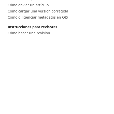
Cómo enviar un artículo
Cómo cargar una versión corregida
Cómo diligenciar metadatos en OJS
Instrucciones para revisores
Cómo hacer una revisión
Instrucciones para editores
Cómo enviar un artículo a revisión
Cómo enviar correcciones a los autores
Diagonal 53 n.° 34 - 53, Bogotá D.C. Colombia
Lunes a viernes 8.00 a.m. a 5 p.m. para todas
nuestras sedes
Comité Editorial