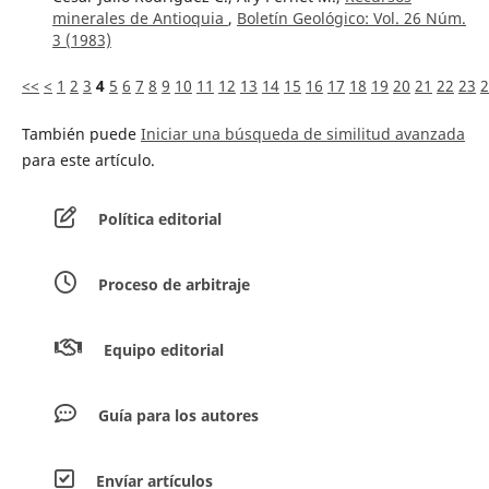
minerales de Antioquia
,
Boletín Geológico: Vol. 26 Núm.
3 (1983)
<<
<
1
2
3
4
5
6
7
8
9
10
11
12
13
14
15
16
17
18
19
20
21
22
23
2
También puede
Iniciar una búsqueda de similitud avanzada
para este artículo.
Política editorial
Proceso de arbitraje
Equipo editorial
Guía para los autores
Envíar artículos