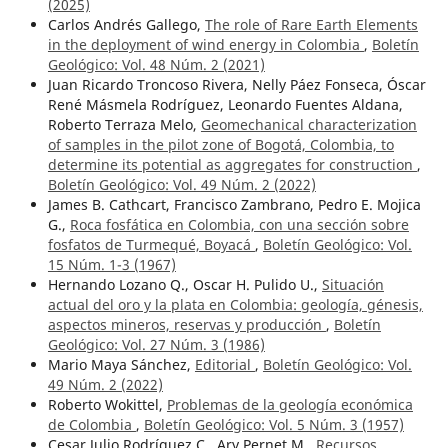
(2025)
Carlos Andrés Gallego,
The role of Rare Earth Elements
in the deployment of wind energy in Colombia
,
Boletín
Geológico: Vol. 48 Núm. 2 (2021)
Juan Ricardo Troncoso Rivera, Nelly Páez Fonseca, Óscar
René Másmela Rodríguez, Leonardo Fuentes Aldana,
Roberto Terraza Melo,
Geomechanical characterization
of samples in the pilot zone of Bogotá, Colombia, to
determine its potential as aggregates for construction
,
Boletín Geológico: Vol. 49 Núm. 2 (2022)
James B. Cathcart, Francisco Zambrano, Pedro E. Mojica
G.,
Roca fosfática en Colombia, con una sección sobre
fosfatos de Turmequé, Boyacá
,
Boletín Geológico: Vol.
15 Núm. 1-3 (1967)
Hernando Lozano Q., Oscar H. Pulido U.,
Situación
actual del oro y la plata en Colombia: geología, génesis,
aspectos mineros, reservas y producción
,
Boletín
Geológico: Vol. 27 Núm. 3 (1986)
Mario Maya Sánchez,
Editorial
,
Boletín Geológico: Vol.
49 Núm. 2 (2022)
Roberto Wokittel,
Problemas de la geología económica
de Colombia
,
Boletín Geológico: Vol. 5 Núm. 3 (1957)
Cesar Julio Rodríguez C., Ary Pernet M.,
Recursos