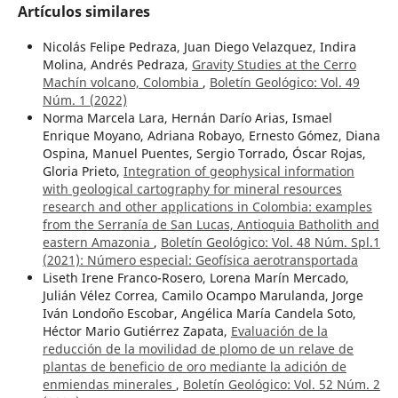
Artículos similares
Nicolás Felipe Pedraza, Juan Diego Velazquez, Indira
Molina, Andrés Pedraza,
Gravity Studies at the Cerro
Machín volcano, Colombia
,
Boletín Geológico: Vol. 49
Núm. 1 (2022)
Norma Marcela Lara, Hernán Darío Arias, Ismael
Enrique Moyano, Adriana Robayo, Ernesto Gómez, Diana
Ospina, Manuel Puentes, Sergio Torrado, Óscar Rojas,
Gloria Prieto,
Integration of geophysical information
with geological cartography for mineral resources
research and other applications in Colombia: examples
from the Serranía de San Lucas, Antioquia Batholith and
eastern Amazonia
,
Boletín Geológico: Vol. 48 Núm. Spl.1
(2021): Número especial: Geofísica aerotransportada
Liseth Irene Franco-Rosero, Lorena Marín Mercado,
Julián Vélez Correa, Camilo Ocampo Marulanda, Jorge
Iván Londoño Escobar, Angélica María Candela Soto,
Héctor Mario Gutiérrez Zapata,
Evaluación de la
reducción de la movilidad de plomo de un relave de
plantas de beneficio de oro mediante la adición de
enmiendas minerales
,
Boletín Geológico: Vol. 52 Núm. 2