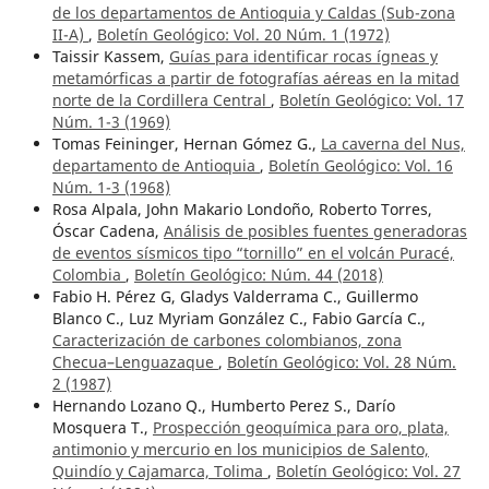
de los departamentos de Antioquia y Caldas (Sub-zona
II-A)
,
Boletín Geológico: Vol. 20 Núm. 1 (1972)
Taissir Kassem,
Guías para identificar rocas ígneas y
metamórficas a partir de fotografías aéreas en la mitad
norte de la Cordillera Central
,
Boletín Geológico: Vol. 17
Núm. 1-3 (1969)
Tomas Feininger, Hernan Gómez G.,
La caverna del Nus,
departamento de Antioquia
,
Boletín Geológico: Vol. 16
Núm. 1-3 (1968)
Rosa Alpala, John Makario Londoño, Roberto Torres,
Óscar Cadena,
Análisis de posibles fuentes generadoras
de eventos sísmicos tipo “tornillo” en el volcán Puracé,
Colombia
,
Boletín Geológico: Núm. 44 (2018)
Fabio H. Pérez G, Gladys Valderrama C., Guillermo
Blanco C., Luz Myriam González C., Fabio García C.,
Caracterización de carbones colombianos, zona
Checua–Lenguazaque
,
Boletín Geológico: Vol. 28 Núm.
2 (1987)
Hernando Lozano Q., Humberto Perez S., Darío
Mosquera T.,
Prospección geoquímica para oro, plata,
antimonio y mercurio en los municipios de Salento,
Quindío y Cajamarca, Tolima
,
Boletín Geológico: Vol. 27