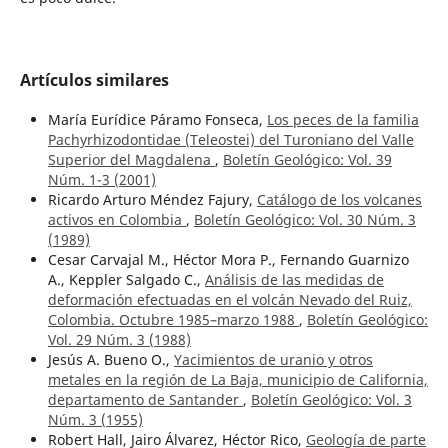
Artículos similares
María Eurídice Páramo Fonseca,
Los peces de la familia
Pachyrhizodontidae (Teleostei) del Turoniano del Valle
Superior del Magdalena
,
Boletín Geológico: Vol. 39
Núm. 1-3 (2001)
Ricardo Arturo Méndez Fajury,
Catálogo de los volcanes
activos en Colombia
,
Boletín Geológico: Vol. 30 Núm. 3
(1989)
Cesar Carvajal M., Héctor Mora P., Fernando Guarnizo
A., Keppler Salgado C.,
Análisis de las medidas de
deformación efectuadas en el volcán Nevado del Ruiz,
Colombia. Octubre 1985–marzo 1988
,
Boletín Geológico:
Vol. 29 Núm. 3 (1988)
Jesús A. Bueno O.,
Yacimientos de uranio y otros
metales en la región de La Baja, municipio de California,
departamento de Santander
,
Boletín Geológico: Vol. 3
Núm. 3 (1955)
Robert Hall, Jairo Álvarez, Héctor Rico,
Geología de parte