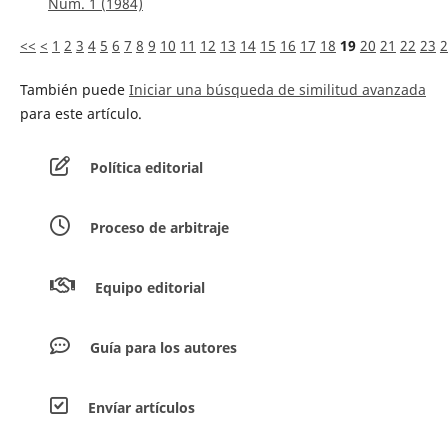
Núm. 1 (1984)
<<
<
1
2
3
4
5
6
7
8
9
10
11
12
13
14
15
16
17
18
19
20
21
22
23
2
También puede
Iniciar una búsqueda de similitud avanzada
para este artículo.
Política editorial
Proceso de arbitraje
Equipo editorial
Guía para los autores
Envíar artículos