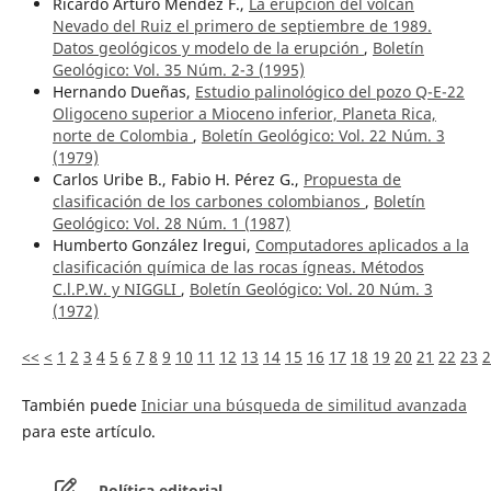
Ricardo Arturo Méndez F.,
La erupción del volcán
Nevado del Ruiz el primero de septiembre de 1989.
Datos geológicos y modelo de la erupción
,
Boletín
Geológico: Vol. 35 Núm. 2-3 (1995)
Hernando Dueñas,
Estudio palinológico del pozo Q-E-22
Oligoceno superior a Mioceno inferior, Planeta Rica,
norte de Colombia
,
Boletín Geológico: Vol. 22 Núm. 3
(1979)
Carlos Uribe B., Fabio H. Pérez G.,
Propuesta de
clasificación de los carbones colombianos
,
Boletín
Geológico: Vol. 28 Núm. 1 (1987)
Humberto González lregui,
Computadores aplicados a la
clasificación química de las rocas ígneas. Métodos
C.l.P.W. y NIGGLI
,
Boletín Geológico: Vol. 20 Núm. 3
(1972)
<<
<
1
2
3
4
5
6
7
8
9
10
11
12
13
14
15
16
17
18
19
20
21
22
23
2
También puede
Iniciar una búsqueda de similitud avanzada
para este artículo.
Política editorial