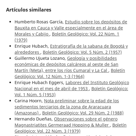
Artículos similares
Humberto Rosas García,
Estudio sobre los depósitos de
Bauxita en Cauca y Valle especialmente en el área de
Morales y Cabijo
,
Boletín Geológico: Vol. 22 Núm. 1
(1979)
Enrique Hubach,
Estratigrafía de la sabana de Bogotá y
alrededores
,
Boletín Geológico: Vol. 5 Núm. 2 (1957)
Guillermo Ujueta Lozano,
Geología y posibilidades
económicas de depósitos calcáreos al oeste de San
Martín (Meta), entre los ríos Cumaral y La Cal
,
Boletín
Geológico: Vol. 12 Núm. 1-3 (1964)
Enrique Hubach Eggers,
Labores del Instituto Geológico
Nacional en el mes de abril de 1953
,
Boletín Geológico:
Vol. 1 Núm. 5 (1953)
Carina Hoorn,
Nota preliminar sobre la edad de los
sedimentos terciarios de la zona de Araracuara
(Amazonas)
,
Boletín Geológico: Vol. 29 Núm. 2 (1988)
Hernando Dueñas,
Observaciones sobre el género
Magnastriatites Germeraad Hopping & Muller
,
Boletín
Geológico: Vol. 22 Núm. 3 (1979)