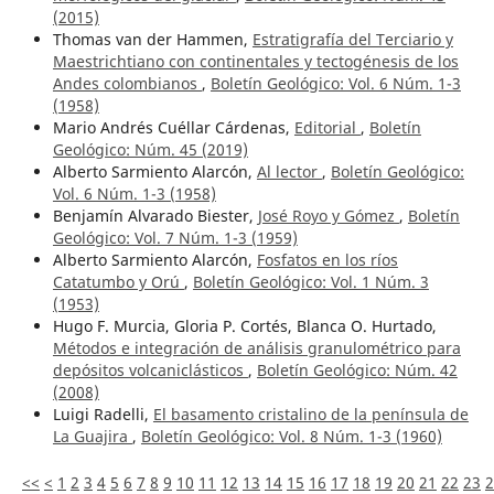
(2015)
Thomas van der Hammen,
Estratigrafía del Terciario y
Maestrichtiano con continentales y tectogénesis de los
Andes colombianos
,
Boletín Geológico: Vol. 6 Núm. 1-3
(1958)
Mario Andrés Cuéllar Cárdenas,
Editorial
,
Boletín
Geológico: Núm. 45 (2019)
Alberto Sarmiento Alarcón,
Al lector
,
Boletín Geológico:
Vol. 6 Núm. 1-3 (1958)
Benjamín Alvarado Biester,
José Royo y Gómez
,
Boletín
Geológico: Vol. 7 Núm. 1-3 (1959)
Alberto Sarmiento Alarcón,
Fosfatos en los ríos
Catatumbo y Orú
,
Boletín Geológico: Vol. 1 Núm. 3
(1953)
Hugo F. Murcia, Gloria P. Cortés, Blanca O. Hurtado,
Métodos e integración de análisis granulométrico para
depósitos volcaniclásticos
,
Boletín Geológico: Núm. 42
(2008)
Luigi Radelli,
El basamento cristalino de la península de
La Guajira
,
Boletín Geológico: Vol. 8 Núm. 1-3 (1960)
<<
<
1
2
3
4
5
6
7
8
9
10
11
12
13
14
15
16
17
18
19
20
21
22
23
2