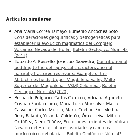
Artículos similares
Ana María Correa Tamayo, Eumenio Ancochea Soto,
Consideraciones geoquímicas y petrogenéticas para
establecer la evolución magmática del Complejo
Volcánico Nevado del Huila
,
Boletín Geológico: Núm. 43
(2015)
Eduardo A. Rossello, José Luis Saavedra,
Contribution of
bedding to the petrophysical characterization of
naturally fractured reservoirs: Example of the
Matachines fields, Upper Magdalena Valley (Valle
Superior del Magdalena – VSM) Colombia
,
Boletín
Geológico: Núm. 46 (2020)
Bernardo Pulgarín, Carlos Cardona, Adriana Agudelo,
Cristian Santacoloma, María Luisa Monsalve, Marta
Calvache, Carlos Murcia, Mario Cuéllar, Enif Medina,
Reny Balanta, Yolanda Calderón, Ómar Leiva, Milton
Ordóñez, Diego Ibáñez,
Erupciones recientes del Volcán
Nevado del Huila: Lahares asociados y cambios
morfológicos del glaciar
,
Boletín Geológico: Núm. 43