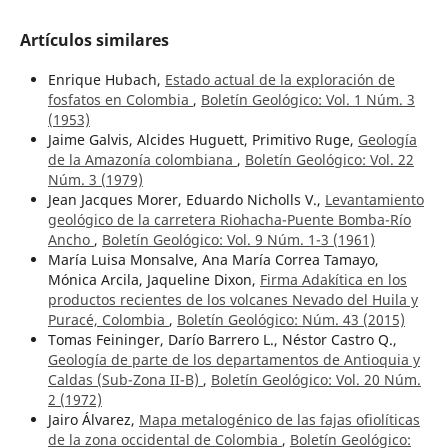
Artículos similares
Enrique Hubach,
Estado actual de la exploración de
fosfatos en Colombia
,
Boletín Geológico: Vol. 1 Núm. 3
(1953)
Jaime Galvis, Alcides Huguett, Primitivo Ruge,
Geología
de la Amazonía colombiana
,
Boletín Geológico: Vol. 22
Núm. 3 (1979)
Jean Jacques Morer, Eduardo Nicholls V.,
Levantamiento
geológico de la carretera Riohacha-Puente Bomba-Río
Ancho
,
Boletín Geológico: Vol. 9 Núm. 1-3 (1961)
María Luisa Monsalve, Ana María Correa Tamayo,
Mónica Arcila, Jaqueline Dixon,
Firma Adakítica en los
productos recientes de los volcanes Nevado del Huila y
Puracé, Colombia
,
Boletín Geológico: Núm. 43 (2015)
Tomas Feininger, Darío Barrero L., Néstor Castro Q.,
Geología de parte de los departamentos de Antioquia y
Caldas (Sub-Zona II-B)
,
Boletín Geológico: Vol. 20 Núm.
2 (1972)
Jairo Álvarez,
Mapa metalogénico de las fajas ofiolíticas
de la zona occidental de Colombia
,
Boletín Geológico: