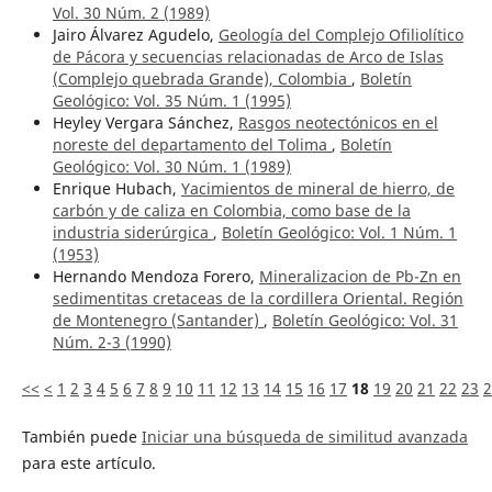
Vol. 30 Núm. 2 (1989)
Jairo Álvarez Agudelo,
Geología del Complejo Ofiliolítico
de Pácora y secuencias relacionadas de Arco de Islas
(Complejo quebrada Grande), Colombia
,
Boletín
Geológico: Vol. 35 Núm. 1 (1995)
Heyley Vergara Sánchez,
Rasgos neotectónicos en el
noreste del departamento del Tolima
,
Boletín
Geológico: Vol. 30 Núm. 1 (1989)
Enrique Hubach,
Yacimientos de mineral de hierro, de
carbón y de caliza en Colombia, como base de la
industria siderúrgica
,
Boletín Geológico: Vol. 1 Núm. 1
(1953)
Hernando Mendoza Forero,
Mineralizacion de Pb-Zn en
sedimentitas cretaceas de la cordillera Oriental. Región
de Montenegro (Santander)
,
Boletín Geológico: Vol. 31
Núm. 2-3 (1990)
<<
<
1
2
3
4
5
6
7
8
9
10
11
12
13
14
15
16
17
18
19
20
21
22
23
2
También puede
Iniciar una búsqueda de similitud avanzada
para este artículo.