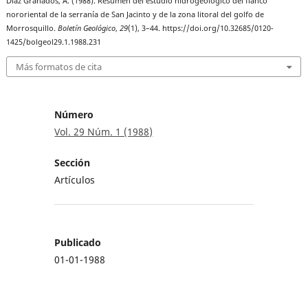
Díaz Granados, A. (1988). Resumen del estudio hidrogeológico del flanco
nororiental de la serranía de San Jacinto y de la zona litoral del golfo de
Morrosquillo.
Boletín Geológico
,
29
(1), 3–44. https://doi.org/10.32685/0120-
1425/bolgeol29.1.1988.231
Más formatos de cita
Número
Vol. 29 Núm. 1 (1988)
Sección
Artículos
Publicado
01-01-1988