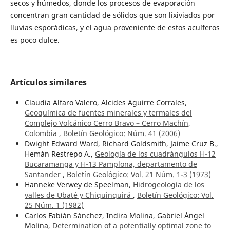
secos y húmedos, donde los procesos de evaporación
concentran gran cantidad de sólidos que son lixiviados por
lluvias esporádicas, y el agua proveniente de estos acuíferos
es poco dulce.
Artículos similares
Claudia Alfaro Valero, Alcides Aguirre Corrales,
Geoquímica de fuentes minerales y termales del
Complejo Volcánico Cerro Bravo – Cerro Machín,
Colombia
,
Boletín Geológico: Núm. 41 (2006)
Dwight Edward Ward, Richard Goldsmith, Jaime Cruz B.,
Hemán Restrepo A.,
Geología de los cuadrángulos H-12
Bucaramanga y H-13 Pamplona, departamento de
Santander
,
Boletín Geológico: Vol. 21 Núm. 1-3 (1973)
Hanneke Verwey de Speelman,
Hidrogeología de los
valles de Ubaté y Chiquinquirá
,
Boletín Geológico: Vol.
25 Núm. 1 (1982)
Carlos Fabián Sánchez, Indira Molina, Gabriel Ángel
Molina,
Determination of a potentially optimal zone to