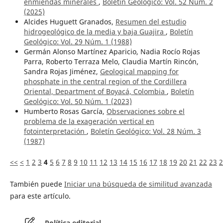
enmiendas minerales
,
Boletín Geológico: Vol. 52 Núm. 2
(2025)
Alcides Huguett Granados,
Resumen del estudio
hidrogeológico de la media y baja Guajira
,
Boletín
Geológico: Vol. 29 Núm. 1 (1988)
Germán Alonso Martínez Aparicio, Nadia Rocío Rojas
Parra, Roberto Terraza Melo, Claudia Martín Rincón,
Sandra Rojas Jiménez,
Geological mapping for
phosphate in the central region of the Cordillera
Oriental, Department of Boyacá, Colombia
,
Boletín
Geológico: Vol. 50 Núm. 1 (2023)
Humberto Rosas García,
Observaciones sobre el
problema de la exageración vertical en
fotointerpretación
,
Boletín Geológico: Vol. 28 Núm. 3
(1987)
<<
<
1
2
3
4
5
6
7
8
9
10
11
12
13
14
15
16
17
18
19
20
21
22
23
2
También puede
Iniciar una búsqueda de similitud avanzada
para este artículo.
Política editorial