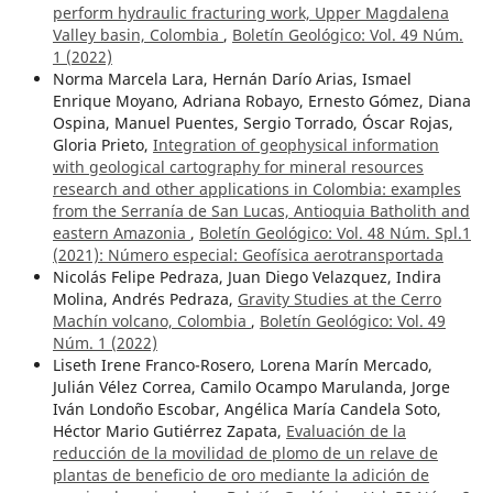
perform hydraulic fracturing work, Upper Magdalena
Valley basin, Colombia
,
Boletín Geológico: Vol. 49 Núm.
1 (2022)
Norma Marcela Lara, Hernán Darío Arias, Ismael
Enrique Moyano, Adriana Robayo, Ernesto Gómez, Diana
Ospina, Manuel Puentes, Sergio Torrado, Óscar Rojas,
Gloria Prieto,
Integration of geophysical information
with geological cartography for mineral resources
research and other applications in Colombia: examples
from the Serranía de San Lucas, Antioquia Batholith and
eastern Amazonia
,
Boletín Geológico: Vol. 48 Núm. Spl.1
(2021): Número especial: Geofísica aerotransportada
Nicolás Felipe Pedraza, Juan Diego Velazquez, Indira
Molina, Andrés Pedraza,
Gravity Studies at the Cerro
Machín volcano, Colombia
,
Boletín Geológico: Vol. 49
Núm. 1 (2022)
Liseth Irene Franco-Rosero, Lorena Marín Mercado,
Julián Vélez Correa, Camilo Ocampo Marulanda, Jorge
Iván Londoño Escobar, Angélica María Candela Soto,
Héctor Mario Gutiérrez Zapata,
Evaluación de la
reducción de la movilidad de plomo de un relave de
plantas de beneficio de oro mediante la adición de