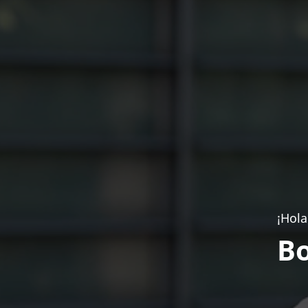
¡Hola
Bo