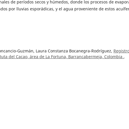
ionales de períodos secos y húmedos, donde los procesos de evapor
dos por lluvias esporádicas, y el agua proveniente de estos acuífe
 Roncancio-Guzmán, Laura Constanza Bocanegra-Rodríguez,
Registr
 Ruta del Cacao, área de La Fortuna, Barrancabermeja, Colombia
,
ión hidrogeológica de la media y baja Guajira
,
Boletín Geológico: V
la flora colombiana en los periodos geológicos
,
Boletín Geológico: V
ez García,
Potential of metallogenic fertility of the Triassic-Jurassic
ia: A zircon chemistry approach
,
Boletín Geológico: Vol. 50 Núm. 
edimentarios en el norte de Colombia y sus relaciones con la
úm. 3 (1971)
a, Mario Andrés Cuéllar-Cárdenas, Anny Julieth Forero-Ortega,
Rev
etric techniques for the construction of cooling and exhumation