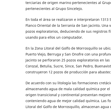
terciarias de origen marino pertenecientes al Grup
pertenecientes al Grupo Sincelejo.
En toda el área se realizaron e interpretaron 1313 S
Flanco Oriental de la Serranía de San Jacinto. Una v
pozos exploratorios, deduciendo de sus registros fís
usando para ellos un computador.
En la Zona Litoral del Golfo de Morrosquillo se ubi
Puerto Viejo, Berruga y San Onofre con una profund
Jacinto se perforaron 25 pozos exploratorios en las
Corozal, Betulia, Sucre, Since, San Pedro, Buenavi
construyeron 12 pozos de producción para abastec
De acuerdo con su litología las formaciones cretác
almacenando agua de mala calidad química por el al
origen transicional y continental presentan mejor
conteniendo agua de mejor calidad química. Las form
Litoral del Golfo de Morrosquillo, almacenan agua c