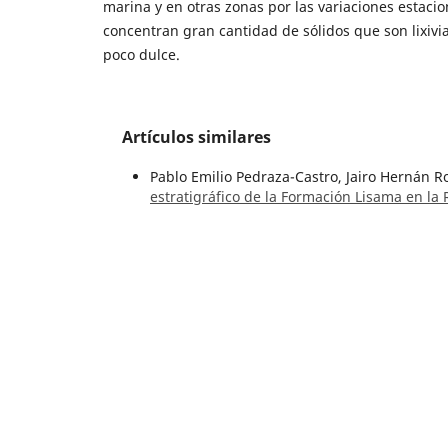
marina y en otras zonas por las variaciones estac
concentran gran cantidad de sólidos que son lixivia
poco dulce.
Artículos similares
Pablo Emilio Pedraza-Castro, Jairo Hernán
estratigráfico de la Formación Lisama en la
Boletín Geológico: Vol. 52 Núm. 1 (2025):
Gerrit Jousma, Sergio Serrano T.,
Investigac
23 Núm. 3 (1980)
Thomas van der Hammen,
El desarrollo de 
2 Núm. 1 (1954)
Ana María Correa Martínez, Gabriel Rodrígu
magmatism in the Santander Massif, Colomb
(2023)
Hermann Duque Caro,
Ciclos tectónicos y s
paleoecología
,
Boletín Geológico: Vol. 19 N
Lina María Cetina, Julián Andrés López-Isaz
of geothermochronological and thermobarom