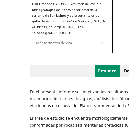
Díaz Granados, A. (1988). Resumen del estudio
hidrogeológico del flanco nororiental de la
serranía de San Jacinto y de la zona litoral del
golfo de Morrosquillo.
Boletín Geológico
,
29
(1), 3–
44. https://doi.org/10.32685/0120-
1425/bolgeol29.1.1988.231
Más formatos de cita
Resumen
De
En el presente informe se sintetizan los resultados
inventarios de fuentes de aguas, análisis de isótop
efectuadas en el área del Flanco Nororiental de la S
El área de estudio se encuentra morfológicamente di
conformadas por rocas sedimentarias cretácicas tu