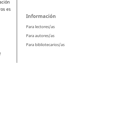
ación
ros es
Información
Para lectores/as
Para autores/as
Para bibliotecarios/as
o
Tutoriales
ol.
Intrucciones para autores
ol.
Cómo enviar un artículo
Cómo cargar una versión corregida
1
Cómo diligenciar metadatos en OJS
Instrucciones para revisores
Cómo hacer una revisión
iew
Instrucciones para editores