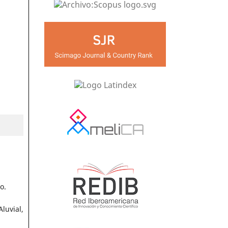
o.
luvial,