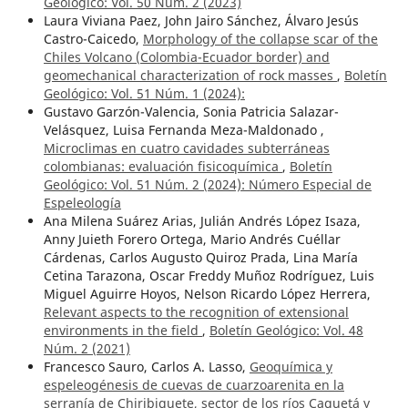
Geológico: Vol. 50 Núm. 2 (2023)
Laura Viviana Paez, John Jairo Sánchez, Álvaro Jesús
Castro-Caicedo,
Morphology of the collapse scar of the
Chiles Volcano (Colombia-Ecuador border) and
geomechanical characterization of rock masses
,
Boletín
Geológico: Vol. 51 Núm. 1 (2024):
Gustavo Garzón-Valencia, Sonia Patricia Salazar-
Velásquez, Luisa Fernanda Meza-Maldonado ,
Microclimas en cuatro cavidades subterráneas
colombianas: evaluación fisicoquímica
,
Boletín
Geológico: Vol. 51 Núm. 2 (2024): Número Especial de
Espeleología
Ana Milena Suárez Arias, Julián Andrés López Isaza,
Anny Juieth Forero Ortega, Mario Andrés Cuéllar
Cárdenas, Carlos Augusto Quiroz Prada, Lina María
Cetina Tarazona, Oscar Freddy Muñoz Rodríguez, Luis
Miguel Aguirre Hoyos, Nelson Ricardo López Herrera,
Relevant aspects to the recognition of extensional
environments in the field
,
Boletín Geológico: Vol. 48
Núm. 2 (2021)
Francesco Sauro, Carlos A. Lasso,
Geoquímica y
espeleogénesis de cuevas de cuarzoarenita en la
serranía de Chiribiquete, sector de los ríos Caquetá y