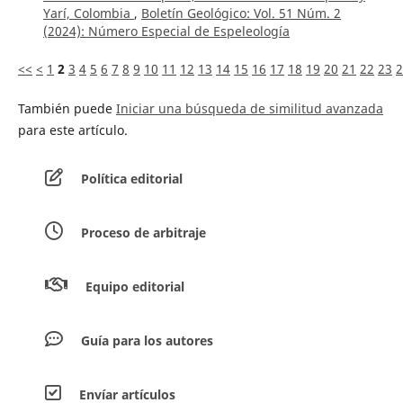
Yarí, Colombia
,
Boletín Geológico: Vol. 51 Núm. 2
(2024): Número Especial de Espeleología
<<
<
1
2
3
4
5
6
7
8
9
10
11
12
13
14
15
16
17
18
19
20
21
22
23
2
También puede
Iniciar una búsqueda de similitud avanzada
para este artículo.
Política editorial
Proceso de arbitraje
Equipo editorial
Guía para los autores
Envíar artículos