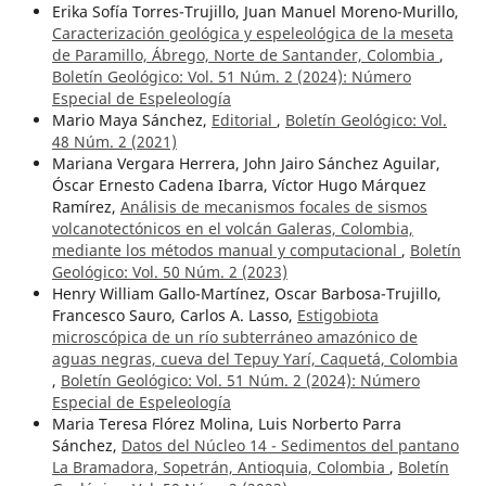
Erika Sofía Torres-Trujillo, Juan Manuel Moreno-Murillo,
Caracterización geológica y espeleológica de la meseta
de Paramillo, Ábrego, Norte de Santander, Colombia
,
Boletín Geológico: Vol. 51 Núm. 2 (2024): Número
Especial de Espeleología
Mario Maya Sánchez,
Editorial
,
Boletín Geológico: Vol.
48 Núm. 2 (2021)
Mariana Vergara Herrera, John Jairo Sánchez Aguilar,
Óscar Ernesto Cadena Ibarra, Víctor Hugo Márquez
Ramírez,
Análisis de mecanismos focales de sismos
volcanotectónicos en el volcán Galeras, Colombia,
mediante los métodos manual y computacional
,
Boletín
Geológico: Vol. 50 Núm. 2 (2023)
Henry William Gallo-Martínez, Oscar Barbosa-Trujillo,
Francesco Sauro, Carlos A. Lasso,
Estigobiota
microscópica de un río subterráneo amazónico de
aguas negras, cueva del Tepuy Yarí, Caquetá, Colombia
,
Boletín Geológico: Vol. 51 Núm. 2 (2024): Número
Especial de Espeleología
Maria Teresa Flórez Molina, Luis Norberto Parra
Sánchez,
Datos del Núcleo 14 - Sedimentos del pantano
La Bramadora, Sopetrán, Antioquia, Colombia
,
Boletín