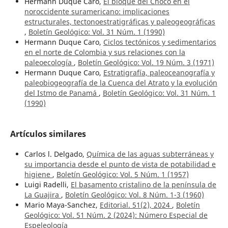
Hermann Duque Caro,
El bloque del Chocó en el
noroccidente suramericano: implicaciones
estructurales, tectonoestratigráficas y paleogeográficas
,
Boletín Geológico: Vol. 31 Núm. 1 (1990)
Hermann Duque Caro,
Ciclos tectónicos y sedimentarios
en el norte de Colombia y sus relaciones con la
paleoecología
,
Boletín Geológico: Vol. 19 Núm. 3 (1971)
Hermann Duque Caro,
Estratigrafía, paleoceanografía y
paleobiogeografía de la Cuenca del Atrato y la evolución
del Istmo de Panamá
,
Boletín Geológico: Vol. 31 Núm. 1
(1990)
Artículos similares
Carlos l. Delgado,
Química de las aguas subterráneas y
su importancia desde el punto de vista de potabilidad e
higiene
,
Boletín Geológico: Vol. 5 Núm. 1 (1957)
Luigi Radelli,
El basamento cristalino de la península de
La Guajira
,
Boletín Geológico: Vol. 8 Núm. 1-3 (1960)
Mario Maya-Sanchez,
Editorial. 51(2), 2024
,
Boletín
Geológico: Vol. 51 Núm. 2 (2024): Número Especial de
Espeleología