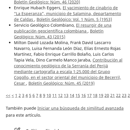
Boletín Geológico: Núm. 46 (2020)
Enrique Hubach Eggers,
El yacimiento de cinabrio de
“La Esperanza”, municipio de Salamina, departamento
de Caldas
,
Boletín Geológico: Vol. 1 Núm. 5 (1953)
Servicio Geológico Colombiano,
El resurgir de una
publicación geocientífica colombiana
,
Boletín
Geológico: Núm. 43 (2015)
Milton David Lozada Molina, Frank David Lascarro
Navarro, Luisa Fernanda León Díaz, Elías Ernesto Rojas
Martínez, Fabio Enrique Carrillo Bolaño, Luis Carlos
Tapia Vela, Dino Carmelo Manco Jaraba,
Contribución al
conocimiento geológico de la Serranía del Perijá
mediante cartografía a escala 1:25.000 del Grupo
Cogollo, en el sector oriental del municipio de Becerril,
Cesar
,
Boletín Geológico: Núm. 45 (2019)
<<
<
1
2
3
4
5
6
7
8
9
10
11
12
13
14
15
16
17
18
19
20
21
22
23
2
También puede
Iniciar una búsqueda de similitud avanzada
para este artículo.