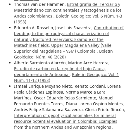
Thomas van der Hammen,
Estratigrafía del Terciario y
Maestrichtiano con continentales y tectogénesis de los
Andes colombianos
,
Boletín Geológico: Vol. 6 Núm. 1-3
(1958)
Eduardo A. Rossello, José Luis Saavedra,
Contribution of
bedding to the petrophysical characterization of
naturally fractured reservoirs: Example of the
Matachines fields, Upper Magdalena Valley (Valle
Superior del Magdalena – VSM) Colombia
,
Boletín
Geológico: Núm. 46 (2020)
Alberto Sarmiento Alarcón, Marino Arce Herrera,
Estudio de carbón en la región del bajo Cauca,
departamento de Antioquia
,
Boletín Geológico: Vol. 1
Núm. 11-12 (1953)
Ismael Enrique Moyano Nieto, Renato Cordani, Lorena
Paola Cárdenas Espinosa, Norma Marcela Lara
Martínez, Oscar Eduardo Rojas Sarmiento, Manuel
Fernando Puentes Torres, Diana Lorena Ospina Montes,
Andrés Felipe Salamanca Saavedra, Gloria Prieto Rincón,
Interpretation of geophysical anomalies for mineral
resource potential evaluation in Colombia: Examples
from the northern Andes and Amazonian regions
,