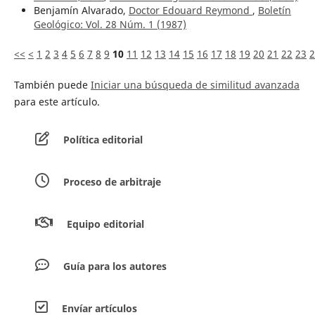
Benjamín Alvarado,
Doctor Edouard Reymond
,
Boletín
Geológico: Vol. 28 Núm. 1 (1987)
<<
<
1
2
3
4
5
6
7
8
9
10
11
12
13
14
15
16
17
18
19
20
21
22
23
2
También puede
Iniciar una búsqueda de similitud avanzada
para este artículo.
Política editorial
Proceso de arbitraje
Equipo editorial
Guía para los autores
Envíar artículos