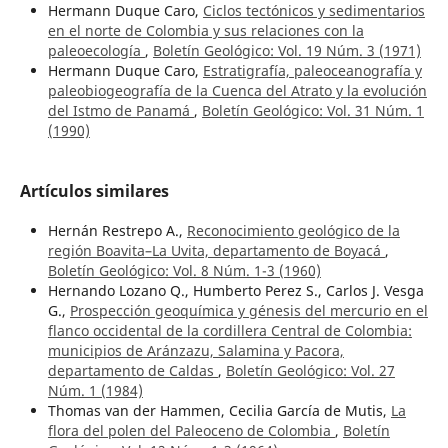
Hermann Duque Caro,
Ciclos tectónicos y sedimentarios
en el norte de Colombia y sus relaciones con la
paleoecología
,
Boletín Geológico: Vol. 19 Núm. 3 (1971)
Hermann Duque Caro,
Estratigrafía, paleoceanografía y
paleobiogeografía de la Cuenca del Atrato y la evolución
del Istmo de Panamá
,
Boletín Geológico: Vol. 31 Núm. 1
(1990)
Artículos similares
Hernán Restrepo A.,
Reconocimiento geológico de la
región Boavita–La Uvita, departamento de Boyacá
,
Boletín Geológico: Vol. 8 Núm. 1-3 (1960)
Hernando Lozano Q., Humberto Perez S., Carlos J. Vesga
G.,
Prospección geoquímica y génesis del mercurio en el
flanco occidental de la cordillera Central de Colombia:
municipios de Aránzazu, Salamina y Pacora,
departamento de Caldas
,
Boletín Geológico: Vol. 27
Núm. 1 (1984)
Thomas van der Hammen, Cecilia García de Mutis,
La
flora del polen del Paleoceno de Colombia
,
Boletín