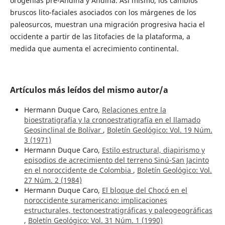
orogenias pre-Andina y Andina. Así mismo, los cambios
bruscos lito-faciales asociados con los márgenes de los
paleosurcos, muestran una migración progresiva hacia el
occidente a partir de las Iitofacies de la plataforma, a
medida que aumenta el acrecimiento continental.
Artículos más leídos del mismo autor/a
Hermann Duque Caro,
Relaciones entre la
bioestratigrafía y la cronoestratigrafía en el llamado
Geosinclinal de Bolívar
,
Boletín Geológico: Vol. 19 Núm.
3 (1971)
Hermann Duque Caro,
Estilo estructural, diapirismo y
episodios de acrecimiento del terreno Sinú-San Jacinto
en el noroccidente de Colombia
,
Boletín Geológico: Vol.
27 Núm. 2 (1984)
Hermann Duque Caro,
El bloque del Chocó en el
noroccidente suramericano: implicaciones
estructurales, tectonoestratigráficas y paleogeográficas
,
Boletín Geológico: Vol. 31 Núm. 1 (1990)