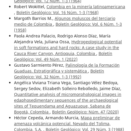
Geológico: Vol. 12 Núm. 1-3 (1964)
Robert Wokittel,
Colombia en la minería latinoamericana
,
Boletín Geológico: Vol. 16 Núm. 1-3 (1968)
Margoth Barrios M.,
Algunos moluscos del terciario
medio de Colombia
,
Boletín Geológico: Vol. 6 Núm. 1-3
(1958)
Paola Andrea Palacio, Rodrigo Alonso Díaz, María
Alejandra Vela, Juliana Ossa,
Hydrogeological potential
in soft formations and hard rocks: A case study in the
Cauca River Canyon, Antioquia, Colombia
,
Boletín
Geológico: Vol. 49 Núm. 1 (2022)
Gustavo Sarmiento Pérez,
Palinología de la Formación
Guaduas. Estratigráfica y sistemática
,
Boletín
Geológico: Vol. 32 Núm. 1-3 (1992)
Angélica Viviana Triana Vega, Santiago Vélez Bedoya,
Sergey Sedov, Elizabeth Solleiro Rebolledo, Jaime Díaz,
Quantitative analysis of micromorphological images in
edaphosedimentary sequences of the archaeological
sites of Tequendama and Aguazuque, Sabana de
Bogotá, Colombia
,
Boletín Geológico: Núm. 47 (2020)
Héctor Cepeda, Armando Murcia,
Mapa preliminar de
amenaza volcánica potencial. Nevado del Tolima,
Colombia, S.A.
,
Boletín Geológico: Vol. 29 Núm. 3 (1988)