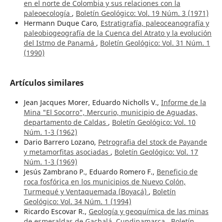
en el norte de Colombia y sus relaciones con la
paleoecología
,
Boletín Geológico: Vol. 19 Núm. 3 (1971)
Hermann Duque Caro,
Estratigrafía, paleoceanografía y
paleobiogeografía de la Cuenca del Atrato y la evolución
del Istmo de Panamá
,
Boletín Geológico: Vol. 31 Núm. 1
(1990)
Artículos similares
Jean Jacques Morer, Eduardo Nicholls V.,
Informe de la
Mina "El Socorro", Mercurio, municipio de Aguadas,
departamento de Caldas
,
Boletín Geológico: Vol. 10
Núm. 1-3 (1962)
Dario Barrero Lozano,
Petrografia del stock de Payande
y metamorfitas asociadas
,
Boletín Geológico: Vol. 17
Núm. 1-3 (1969)
Jesús Zambrano P., Eduardo Romero F.,
Beneficio de
roca fosfórica en los municipios de Nuevo Colón,
Turmequé y Ventaquemada (Boyacá)
,
Boletín
Geológico: Vol. 34 Núm. 1 (1994)
Ricardo Escovar R.,
Geología y geoquímica de las minas
de esmeraldas de Gachalá, Cundinamarca
,
Boletín