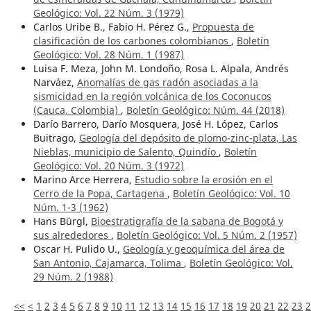
Geológico: Vol. 22 Núm. 3 (1979)
Carlos Uribe B., Fabio H. Pérez G.,
Propuesta de
clasificación de los carbones colombianos
,
Boletín
Geológico: Vol. 28 Núm. 1 (1987)
Luisa F. Meza, John M. Londoño, Rosa L. Alpala, Andrés
Narváez,
Anomalías de gas radón asociadas a la
sismicidad en la región volcánica de los Coconucos
(Cauca, Colombia)
,
Boletín Geológico: Núm. 44 (2018)
Darío Barrero, Darío Mosquera, José H. López, Carlos
Buitrago,
Geología del depósito de plomo-zinc-plata, Las
Nieblas, municipio de Salento, Quindío
,
Boletín
Geológico: Vol. 20 Núm. 3 (1972)
Marino Arce Herrera,
Estudio sobre la erosión en el
Cerro de la Popa, Cartagena
,
Boletín Geológico: Vol. 10
Núm. 1-3 (1962)
Hans Bürgl,
Bioestratigrafía de la sabana de Bogotá y
sus alrededores
,
Boletín Geológico: Vol. 5 Núm. 2 (1957)
Oscar H. Pulido U.,
Geología y geoquímica del área de
San Antonio, Cajamarca, Tolima
,
Boletín Geológico: Vol.
29 Núm. 2 (1988)
<<
<
1
2
3
4
5
6
7
8
9
10
11
12
13
14
15
16
17
18
19
20
21
22
23
2