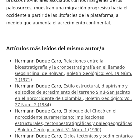
bruscos lito-faciales asociados con los márgenes de los
paleosurcos, muestran una migración progresiva hacia el
occidente a partir de las Iitofacies de la plataforma, a
medida que aumenta el acrecimiento continental.
Artículos más leídos del mismo autor/a
Hermann Duque Caro,
Relaciones entre la
bioestratigrafía y la cronoestratigrafía en el llamado
Geosinclinal de Bolívar
,
Boletín Geológico: Vol. 19 Núm.
3 (1971)
Hermann Duque Caro,
Estilo estructural, diapirismo y
episodios de acrecimiento del terreno Sinú-San Jacinto
en el noroccidente de Colombia
,
Boletín Geológico: Vol.
27 Núm. 2 (1984)
Hermann Duque Caro,
El bloque del Chocó en el
noroccidente suramericano: implicaciones
estructurales, tectonoestratigráficas y paleogeográficas
,
Boletín Geológico: Vol. 31 Núm. 1 (1990)
Hermann Duque Caro,
Ciclos tectónicos y sedimentarios